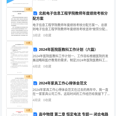
来散文置于床头慢慢享用。喜欢各种风格的散文：鲁迅
面
深沉
付费
是
北航电子信息工程学院教师年度绩效考核分
配方案
为
说:"回去我一定会好好教诲他的."
电子信息工程学院教师年度绩效考核分配方案一、总原
则电子信息工程学院教师年度绩效考核坚持“按劳分配、
你
奖优罚劣、贡献优先、兼顾岗级”的基本原则，在绩效考
3
阅读
0
收藏
核办法制定和实施过程中实行民主集中制，采取定量指
的
标和
付费
内
2024年医院医教科工作计划（六篇）
2024年医院医教科工作计划一、工作目标根据医院的发
容，
展战略和医疗教育的需求，制定2024年医院医教科工作
计划。主要目标是提高医院的医疗教育质量，培养高水
4
阅读
0
收藏
希
平的医学人才，提升医院的科研水平和学术影响力。二
望
付费
2024年家具工作心得体会范文
对
2024年家具工作心得体会范文在过去的两年中，我一直
在一家家具公司工作。这段时间的工作经历给我留下了
你
深刻的印象，并且让我有机会了解和学习到家具工业的
4
阅读
0
收藏
方方面面。以下是我在这个行业工作的心得和体会。首
有
先，
付费
帮
高中物理 第二章 恒定电流 专题一 闭合电路