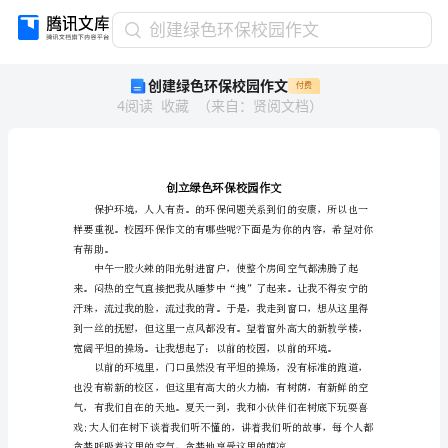
创
创建绿色环保校园作文
建
创建绿色环保校园作文
付费
绿
4
阅读
收藏
（
来自
：
贤阅文档
）
色
环
保
校
园
作
文