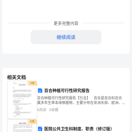
系
到
们
更多完整内容
的
继续阅读
安
康，
所
以
相关文档
了“保护环境”小组。
也
付费
百合种植可行性研究报告
一
百合种植可行性研究报告【引言】 百合是百合科百合
属多年生草本球根植物，主要分布在亚洲东部、欧洲、
样
北美洲等北半球温带地区。全球已发现有百多个品种，
6
阅读
0
收藏
中国是其最主要的起源地，原产五十多种，是百合属植
要
物自
付费
重
医院公共卫生科制度、职责（修订版）