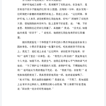
护
环
境，
人
人
有
责。
的
环
保
问
题
关