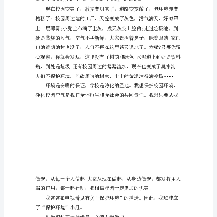
有帮助。
创
立
绿
色
环
保
校
园
作
文
保