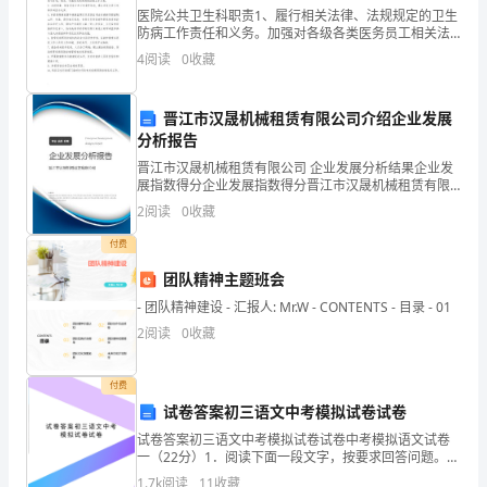
视。
医院公共卫生科职责1、履行相关法律、法规规定的卫生
防病工作责任和义务。加强对各级各类医务员工相关法
校
律法规的教育与技能培训。按照法律法规要求，认真组
4
阅读
0
收藏
织、实施、评估、管理医院疾病预防控制工作。2、完
园
晋江市汉晟机械租赁有限公司介绍企业发展
环
分析报告
里。
保
晋江市汉晟机械租赁有限公司 企业发展分析结果企业发
展指数得分企业发展指数得分晋江市汉晟机械租赁有限
作
公司综合得分说明：企业发展指数根据企业规模、企业
2
阅读
0
收藏
创新、企业风险、企业活力四个维度对企业发展情况进
文
行评
付费
的
团队精神主题班会
- 团队精神建设 - 汇报人: Mr.W - CONTENTS - 目录 - 01
有
2
阅读
0
收藏
哪
些
付费
试卷答案初三语文中考模拟试卷试卷
呢?
试卷答案初三语文中考模拟试卷试卷中考模拟语文试卷
一（22分）1．阅读下面一段文字，按要求回答问题。
下
（4分）喜欢散文，即使在手头最拮据的时候，仍不辍买
1.7k
阅读
11
收藏