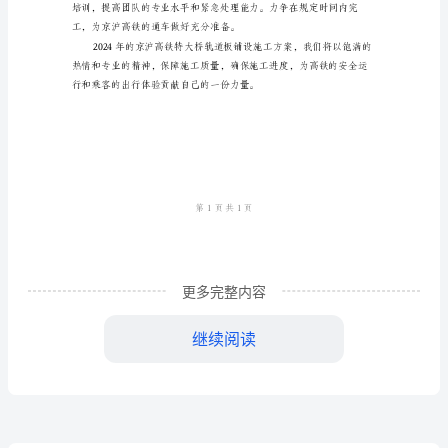
轨
道
板
全。
铺
设
施
更多完整内容
工
继续阅读
方
案
2024