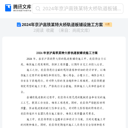
2024
2024年京沪高铁某特大桥轨道板铺设施工方案
年
2024年京沪高铁某特大桥轨道板铺设施工方案
付费
京
2
阅读
收藏
（
来自
：
尚阅文库
）
沪
高
铁
某
特
大
桥