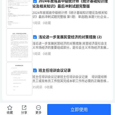
2024年故城县中级统计师《统计基础知识理
论及相关知识》最后冲刺试题完整版
设
2024年故城县中级统计师《统计基础知识理论及相关知
施
识》最后冲刺试题完整版 第1题：单选题(本题1分)企业
按每人每月100元补贴食堂费用计4300元，其中生产A产
1
阅读
0
收藏
工
品工人21人，生产B产品工人14人，生
方
浅论进一步发展民营经济的对策措施 (2)
案
浅论进一步发展民营经济的对策措施 民营经济是社会主
义市场经济的重要组成部分，是社会主义市场经济发展
2024
的必然产物。民营经济利益直接，经营自主，机制灵
1
阅读
0
收藏
活，有很强的生命力和竞争力，发展民营经济就是发展
年，
生
在
班主任培训会议记录
班主任培训会议记录班主任培训会议记录 培训是给新
京
员工或现有员工传授其完成本职工作所必需的正确思维
认知、基本知识和技能的过程。基于认知心理学理论可
沪
35
阅读
0
收藏
知，职场正确认知(内部心理过程的输出)的传递效
高
铁
立即使用
收藏
分享
更多