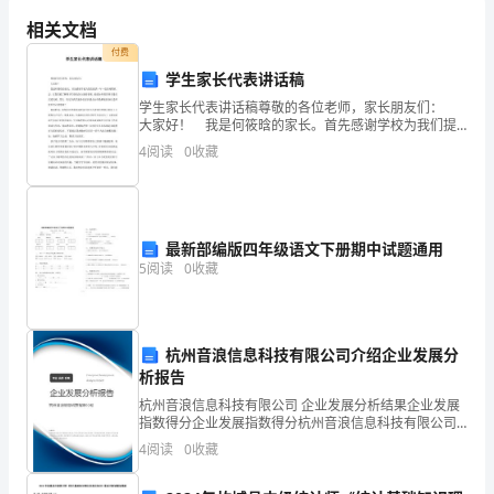
工，为京沪高铁的通车做好
年
相关文档
付费
京
学生家长代表讲话稿
沪
学生家长代表讲话稿尊敬的各位老师，家长朋友们：
大家好！ 我是何筱晗的家长。首先感谢学校为我们提
高
供一年一度的相聚机会，让我们能了解孩子们在校各方
4
阅读
0
收藏
面的表现，能就如何教育孩子进行交流切磋。其次，请
铁
允许
某
最新部编版四年级语文下册期中试题通用
特
5
阅读
0
收藏
大
桥
杭州音浪信息科技有限公司介绍企业发展分
轨
析报告
杭州音浪信息科技有限公司 企业发展分析结果企业发展
道
指数得分企业发展指数得分杭州音浪信息科技有限公司
综合得分说明：企业发展指数根据企业规模、企业创
板
4
阅读
0
收藏
新、企业风险、企业活力四个维度对企业发展情况进行
评价。
铺