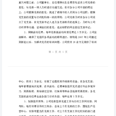
流
材
料
范点。
企
业
党
建
工
作
示
范