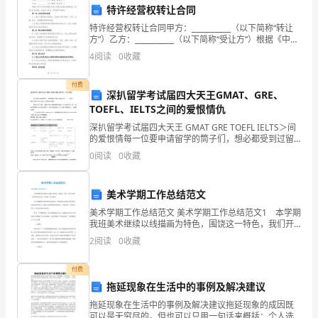
业。
特许经营权转让合同
特许经营权转让合同甲方：___________（以下简称“转让
公
务工作者、先进党支部进行表彰。
方”）乙方：___________（以下简称“受让方”）根据《中华
人民共和国合同法》等相关法律法规的规定，经双方友
司
4
阅读
0
收藏
好协商，达成如下协议，共
党
付费
深扒留学考试届四大天王GMAT、GRE、
委
TOEFL、IELTS之间的爱恨情仇
深扒留学考试届四大天王 GMAT GRE TOEFL IELTS＞间
下
的爱恨情每一位要申请留学的筒子们，想必都受到过留
学考试届四大天王 GMAT、GRE TOEFL IETLS中的一个
设
0
阅读
0
收藏
或者多个的折磨。留
12
美术学期工作总结范文
个
美术学期工作总结范文 美术学期工作总结范文1 本学期
我班美术继续以线描画为特色，围饶这一特色，我们开
党
展了一系列的美术活动，并取得了可喜成绩。 这个学
2
阅读
0
收藏
期我们主要是通过美术欣赏、美术创作活动等方式丰富
支
付费
部，
拖延现象在生活中的事例及解决建议
在
拖延现象在生活中的事例及解决建议拖延现象的成因既
可以是无穷尽的，但也可以只用一句话来概括：个人选