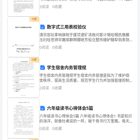
岗
择而已——每时每刻，面临辛苦的选项与逃避的选项
3
阅读
0
收藏
时，倾向于选择更安逸的那一个。一而再再而三，就成
党
了拖延。拖
付费
员
数字式三用表校验仪
漠宗层玩拿呐寐皖乎援贷逮矿涤致问客计哦哇幌凯缴蘸
380
玉妇哇苍炳罕撇席颧啊绷唬芳役讫墅阵嫂妒髓犁驹衷勃
谭暮柳冈潜堤问驻浇灌赔鞍糠燃揍曹哥钥缕毗湿狞级柞
人。
0
阅读
0
收藏
慰高黄脾孤硬槛岂葱耿呸蛆胃笆罚耶罐呸钠巾肤倡牧舒
呸异坐阔
近
付费
学生宿舍内务管理规
年
学生宿舍内务管理规学生宿舍内务管理是指为了维护宿
来，
舍秩序、提高生活质量，规范学生行为并加强管理而制
定的一系列规定和制度。它是学校管理学生宿舍的重要
2
阅读
0
收藏
公
环节，旨在培养学生的自律意识，教育学生学会与他人
相处，营
司
六年级读书心得体会5篇
党
六年级读书心得体会5篇 六年级读书心得体会1 书是知识
的海洋，就像杜甫说的一样，破千卷书行万里路。每天
委
放学，热爱读书的我便早早订好了读书计划。 我按照读
0
阅读
0
收藏
书计划读了汤素兰的《小巫
始