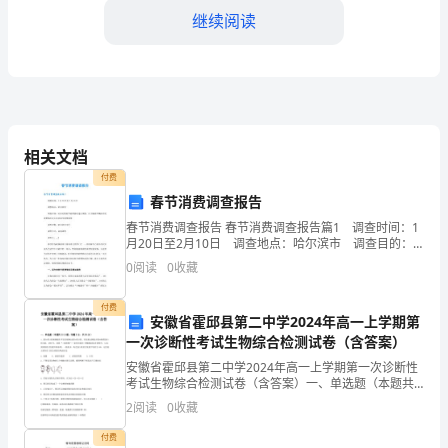
限
继续阅读
公
司
为
国
相关文档
家
付费
春节消费调查报告
重
春节消费调查报告 春节消费调查报告篇1 调查时间：1
点
月20日至2月10日 调查地点：哈尔滨市 调查目的：
对市民的春节消费情况进行调查，以了解春节期间市民
0
阅读
0
收藏
消费情况及近年来春节消费趋势 调查对象：
机
付费
床
安徽省霍邱县第二中学2024年高一上学期第
一次诊断性考试生物综合检测试卷（含答案）
生
安徽省霍邱县第二中学2024年高一上学期第一次诊断性
产
考试生物综合检测试卷（含答案）一、单选题（本题共
10小题，每题3分，共30分）1、蛋白质含量检测通常不
2
阅读
0
收藏
是直接测定蛋白质含量，而是通过测氮含量来推算蛋
企
付费