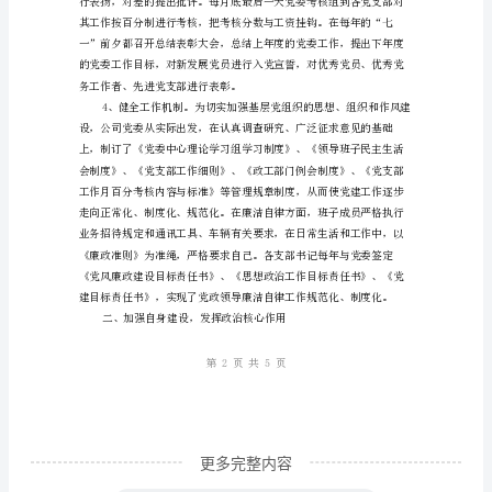
点
交
流
材
料
*
鑫
盛
机
床
股
份
有
更多完整内容