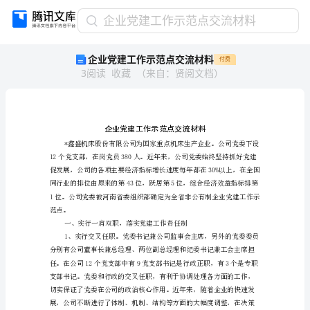
企
企业党建工作示范点交流材料
业
企业党建工作示范点交流材料
付费
党
3
阅读
收藏
（
来自
：
贤阅文档
）
建
工
作
示
范
点
交