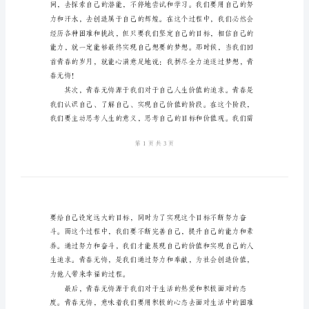
稿
我的演讲稿题目是《青春无悔》。
优
秀
2024
年
关
于
青
春
无
悔
演