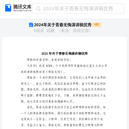
2024
2024年关于青春无悔演讲稿优秀
年
2024年关于青春无悔演讲稿优秀
付费
关
6
阅读
收藏
（
来自
：
尚阅文库
）
于
青
春
无
悔
演
讲