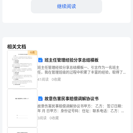
爱
继续阅读
的
同
学
们：
相关文档
大
付费
班主任管理经验分享总结模板
家
班主任管理经验分享总结模板一、引言作为一名班主
好！
任，我在管理班级的过程中积累了丰富的经验，取得了
为他人带来幸福的过程。
一定的成绩。在这篇总结中，我将从几个方面详细介绍
41
阅读
0
收藏
我
我在班级管理中的经验和教训。二、班级组织管理1. 学
生分组
是
故意伤害民事赔偿调解协议书
XXX，
故意伤害民事赔偿调解协议书甲方： 乙方： 签订日期：
年 月 日甲方：身份证号码：住址：联系电话：乙方：身
今
份证号码：住址：联系电话：甲乙双方因人身伤害赔偿
3
阅读
0
收藏
纠纷达到如下协议：1、 事情经过： 年 月 日
天