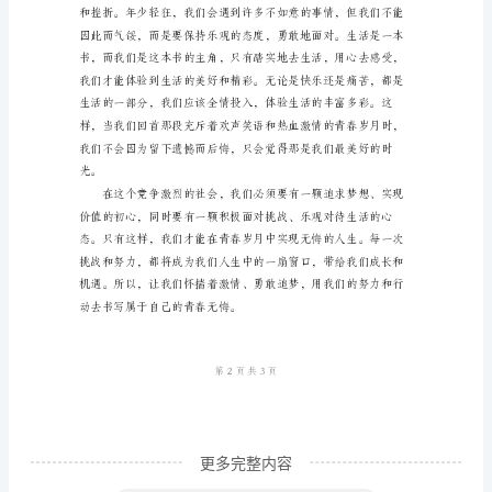
讲
稿
优
秀
春无悔！
尊
敬
的
评
委
老
师，
亲
更多完整内容