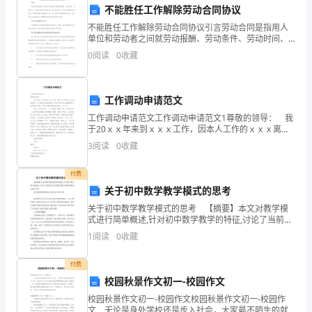
我
不能胜任工作解除劳动合同协议
非
不能胜任工作解除劳动合同协议引言劳动合同是指用人
单位和劳动者之间就劳动报酬、劳动条件、劳动时间、
劳动保护等方面的关系订立的书面协议。在双方签署劳
常
0
阅读
0
收藏
动合同后，如果劳动者不能胜任工作，用人单位可以解
除劳动合
荣
幸
工作调动申请范文
工作调动申请范文工作调动申请范文1尊敬的领导： 我
能
于20ｘｘ年来到ｘｘｘ工作，因本人工作的ｘｘｘ离家
光。
较远、丈夫经常出差等原因，导致小孩年幼无法照顾特
3
阅读
0
收藏
够
向领导提出申请，将本人调到离家较近的ｘｘｘ工作
在
付费
关于初中数学教学模式的思考
这
关于初中数学教学模式的思考 【摘要】本文对教学模
式进行简单概述,针对初中数学教学的特征,讨论了当前应
里
用于初中数学教学中的教学模式并进行分析。 【关键
1
阅读
0
收藏
词】教学模式;模式应用;分析评价 数
与
付费
大
校园秋景作文初一-校园作文
家
动去书写属于自己的青春无悔。
校园秋景作文初一-校园作文校园秋景作文初一-校园作
文 无论是身处学校还是步入社会，大家最不陌生的就