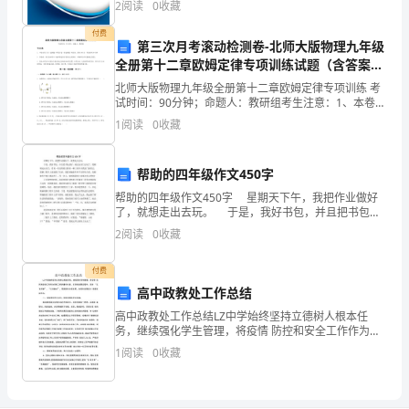
2
阅读
0
收藏
作
创新、企业风险、企业活力四个维度对企业发展情况进
行评
付费
仪
第三次月考滚动检测卷-北师大版物理九年级
全册第十二章欧姆定律专项训练试题（含答案解
器，
析）
北师大版物理九年级全册第十二章欧姆定律专项训练 考
试时间：90分钟；命题人：教研组考生注意：1、本卷分
以
第I卷（选择题）和第Ⅱ卷（非选择题）两部分，满分100
1
阅读
0
收藏
分，考试时间90分钟2、答卷前，考生务必用0
防
损
帮助的四年级作文450字
帮助的四年级作文450字 星期天下午，我把作业做好
坏。
了，就想走出去玩。 于是，我好书包，并且把书包放
好，就走出家门去玩了。我刚刚走出家门，看见一位老
2.
2
阅读
0
收藏
奶奶正骑着一辆三轮车从我家门前经过。那辆三轮车
必
付费
高中政教处工作总结
须
高中政教处工作总结LZ中学始终坚持立德树人根本任
遵
务，继续强化学生管理，将疫情 防控和安全工作作为学
校工作的重中之重。在学校发展过程中，坚持 “五育并
1
阅读
0
收藏
举”、“五育融合”，强调学生全面发展，为学生发展成才
守
中