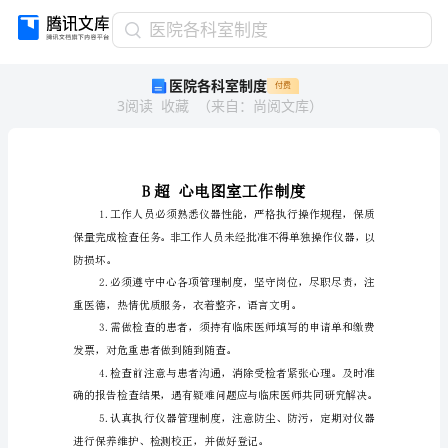
医
医院各科室制度
院
医院各科室制度
付费
各
3
阅读
收藏
（
来自
：
尚阅文库
）
科
室
制
度
B
超
心
电