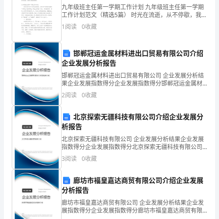
工
九年级班主任第一学期工作计划 九年级班主任第一学期
工作计划范文（精选5篇） 时光在流逝，从不停歇，我们
作
的工作又进入新的阶段，为了今后更好的工作发展，是
1
阅读
0
收藏
时候认真思考工作计划如何写了。那么你
人
邯郸冠运金属材料进出口贸易有限公司介绍
员
企业发展分析报告
未
邯郸冠运金属材料进出口贸易有限公司 企业发展分析结
果企业发展指数得分企业发展指数得分邯郸冠运金属材
以备查用。
经
料进出口贸易有限公司综合得分说明：企业发展指数根
2
阅读
0
收藏
据企业规模、企业创新、企业风险、企业活力四个维度
批
对企
北京探索无疆科技有限公司介绍企业发展分
准
析报告
北京探索无疆科技有限公司 企业发展分析结果企业发展
不
指数得分企业发展指数得分北京探索无疆科技有限公司
综合得分说明：企业发展指数根据企业规模、企业创
得
3
阅读
0
收藏
新、企业风险、企业活力四个维度对企业发展情况进行
评价。
单
廊坊市福皇嘉达商贸有限公司介绍企业发展
得随意为病人减免、拖欠。
分析报告
独
廊坊市福皇嘉达商贸有限公司 企业发展分析结果企业发
操
展指数得分企业发展指数得分廊坊市福皇嘉达商贸有限
公司综合得分说明：企业发展指数根据企业规模、企业