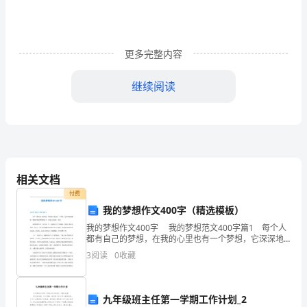
规
程，
保
更多完整内容
质
继续阅读
保
量
完
成
相关文档
检
付费
我的梦想作文400字（精选模板）
查
我的梦想作文400字 我的梦想范文400字篇1 每个人
都有自己的梦想，在我的心里也有一个梦想，它深深地
任
埋藏着一颗孕育着我理想的种子，在我心底生根、发
3
阅读
0
收藏
芽。 我的梦想是当一名作家，当一名像童话大王
务。
非
九年级班主任第一学期工作计划_2