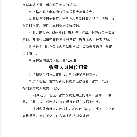
须
熟
8.本科室仪器一律不得外借。
悉
仪
器
性
能，
严
格
执
案登记工作。
行
操
作