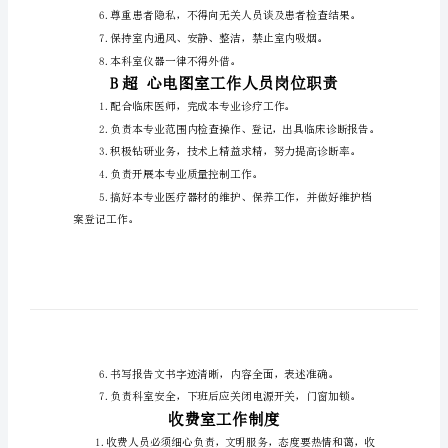
图
防损坏。
室
工
作
制
发票，对危重患者做到随到随查。
度
1.
工
作
人
员
必