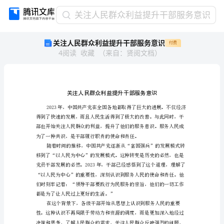
关
关注人民群众利益提升干部服务意识
注
关注人民群众利益提升干部服务意识
付费
人
4
阅读
收藏
（
来自
：
贤阅文档
）
民
群
众
利
益
提
升