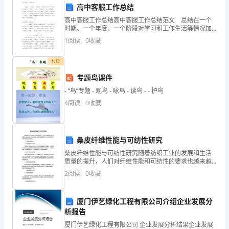
得
高中客服工作总结
了
高中客服工作总结高中客服工作总结范文 总结在一个
时期、一个年度、一个阶段对学习和工作生活等情况加
以回顾和分析的一种书面材料，它可使零星的、肤浅
巨
1
阅读
0
收藏
的、表面的感性认知上升到全面的、系统的、本质的理
性认
大
付费
的
专题鸟课件
- “鸟”专题 - 观鸟 - 咏鸟 - 读鸟 - - 护鸟
进
4
阅读
0
收藏
展。
不
桑皮纤维性能与可纺性研究
仅
桑皮纤维性能与可纺性研究随着纺织工业的发展和生活
质量的提升，人们对纤维性能和可纺性的要求也越来越
经
高。桑皮纤维是一种新兴的天然纤维，在纤维性能和可
2
阅读
0
收藏
纺性方面具有很多优势。一、桑皮纤维的性能1.1 桑皮纤
济
维
得
厦门伊艺绿化工程有限公司介绍企业发展分
的明天。
析报告
到
厦门伊艺绿化工程有限公司 企业发展分析结果企业发展