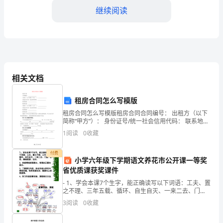
年，
继续阅读
中
国
共
产
相关文档
党
租房合同怎么写模版
在
租房合同怎么写模版租房合同合同编号： 出租方（以下
全
简称“甲方”）： 身份证号/统一社会信用代码： 联系地
址：
1
阅读
0
收藏
国
付费
各
小学六年级下学期语文养花市公开课一等奖
省优质课获奖课件
地
- 1、学会本课7个生字，能正确读写以下词语：工夫、置
都
之不理、三年五载、循环、自生自灭、一来二去、门
道、昙花、秉烛夜游、见识。2、有感情地朗诵课文。背
3
阅读
0
收藏
诵自己喜欢部分。3、了解课文内容，体会作者从养花中
取