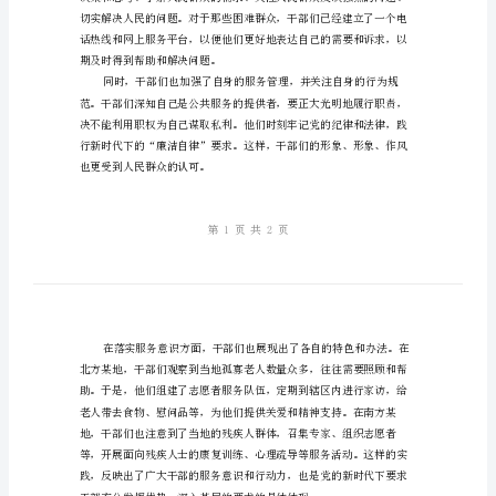
干
部
服
务
意
识
都是为了让人民过上更好的生活。”
关
注
人
民
群