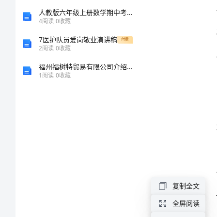
结
人教版六年级上册数学期中考试试卷（精选题）word版
4
阅读
0
收藏
范
7医护队员爱岗敬业演讲稿
付费
2
阅读
0
收藏
文
福州福树特贸易有限公司介绍企业发展分析报告
2024
1
阅读
0
收藏
年
综
合
办
公
室
复制全文
年
全屏阅读
终