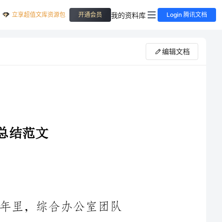
立享超值文库资源包
我的资料库
开通会员
Login 腾讯文档
编辑文档
时光荏苒，____年转瞬即逝。在这一年里，综合办公室团队
在公司各方面的支持和帮助下，取得了一系列令人瞩目的成绩。
在这个年度总结中，我将回顾我们的工作重点、取得的成就以及