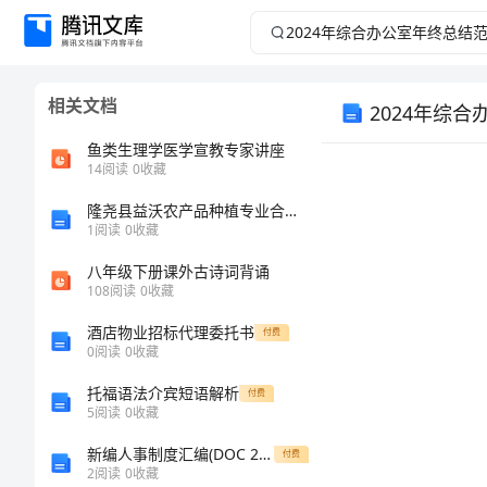
2024
年
相关文档
2024年综
综
鱼类生理学医学宣教专家讲座
合
14
阅读
0
收藏
办
隆尧县益沃农产品种植专业合作社介绍企业发展分析报告
1
阅读
0
收藏
公
八年级下册课外古诗词背诵
108
阅读
0
收藏
室
酒店物业招标代理委托书
付费
0
阅读
0
收藏
年
托福语法介宾短语解析
付费
终
5
阅读
0
收藏
新编人事制度汇编(DOC 29页)
付费
总
2
阅读
0
收藏