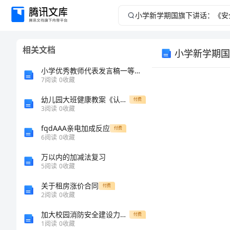
小
学
相关文档
小学新学期国
新
小学优秀教师代表发言稿一等奖7篇
学
7
阅读
0
收藏
幼儿园大班健康教案《认识牙齿》
期
付费
3
阅读
0
收藏
国
fqdAAA亲电加成反应
付费
6
阅读
0
收藏
旗
万以内的加减法复习
5
阅读
0
收藏
下
关于租房涨价合同
付费
讲
2
阅读
0
收藏
加大校园消防安全建设力度宣传教育工作计划
付费
话：
1
1
阅读
0
收藏