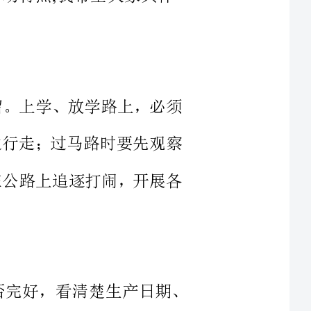
外逗留。上学、放学路上，必须
须靠右边行走；过马路时要先观察
；不准在公路上追逐打闹，开展各
袋装食品时，要看包装是否完好，看清楚生产日期、
产厂家及地址，不购买“三无”食品，不随便在外就餐，
动摊点购买零食，防止误食不卫生
、灯管和插座，发现电器损坏后