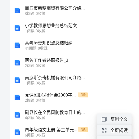
《安
商丘市新糖商贸有限公司介绍企业发展分析报告
3
阅读
0
收藏
全
小学教师思想业务总结范文
1
阅读
0
收藏
第
高考历史知识点总结归纳
类
41
阅读
0
收藏
一，
2
医务工作者述职报告_3
平
2
阅读
0
收藏
南京斯奈奇机械有限公司介绍企业发展分析报告
安
1
阅读
0
收藏
是
党课b班心得体会2000字最新6篇
付费
2
阅读
0
收藏
福》
副县长在全民国防教育日上的讲话
4
阅读
0
收藏
复制全文
小
3
四年级语文上册 第三单元 8《阳光洒下来》教案 鄂教版
全屏阅读
付费
学
6
阅读
0
收藏