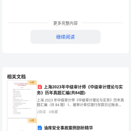
生
存
更多完整内容
的
家
继续阅读
园。
爱
她
的
相关文档
付费
青
上海2023年中级审计师《中级审计理论与实
务》历年真题汇编(共84题)
山
上海 2023 年中级审计师《中级审计理论与实务》历年真
题汇编（共 84 题）1、被审计单位银行存款日记账余额
绿
与银行对账单余额不一致时，审计人员应采取的措施有
2
阅读
0
收藏
（ ）。（多选题）A. 编制或取得银行存款
水，
付费
爱
油库安全事故案例剖析精华