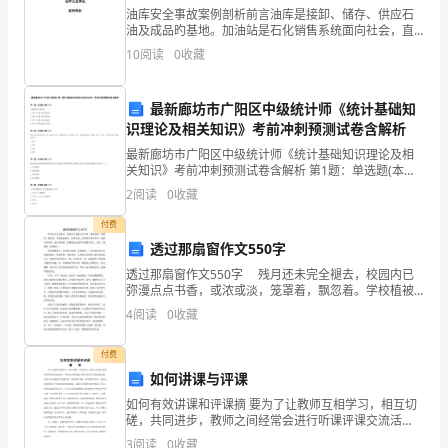
油库安全事故案例剖析前言油库是接卸、储存、供应石
她
油及成品旳基地。加油站是石化销售系统面向社会，直
接为顾客服务、零售成品油旳场合。石油及成品油（如
的
10
阅读
0
收藏
下简称油料）具有易燃爆、易挥发、易渗漏、易于积聚
静荷旳特
碧
最新廊坊市广阳区中级统计师《统计基础知
草
识理论及相关知识》考前冲刺预测试卷含解析
最新廊坊市广阳区中级统计师《统计基础知识理论及相
蓝
关知识》考前冲刺预测试卷含解析 第1题：单选题(本题1
分)正确的会计等式是( )A.资产=负债+所有者权益 B.资产
天……
2
阅读
0
收藏
=负债-所有者权益C.资
付费
下
透过那扇窗作文550字
面
透过那扇窗作文550字 残月还未完全褪去，校园内已
弥漫点点书香，或浓或淡，笼罩着，飘忽着。学校植被
是
遍布，四季如春，但四季却各有不同。我静坐在窗前，
4
阅读
0
收藏
透过那扇窗，晨曦漫过玻璃均匀地撒在桌上、地上，暖
语
暖
付费
文
如何讲课与评课
迷
如何有效讲课和评课摘 要为了让教师互相学习，相互切
磋，共同进步，教师之间经常会进行听课评课交流活
动，听课与评课就成了教学管理工作的重要内容，不仅
小
3
阅读
0
收藏