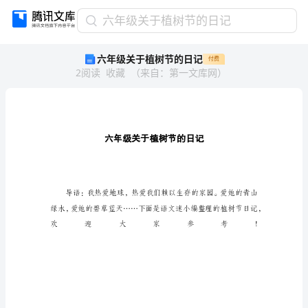
六
六年级关于植树节的日记
年
六年级关于植树节的日记
付费
级
2
阅读
收藏
（
来自
：
第一文库网
）
关
于
植
树
节
的
日