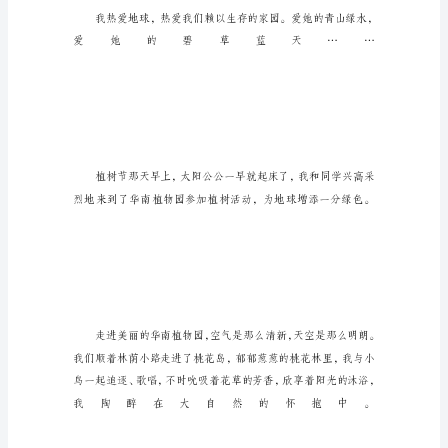
导
语：
我
热
爱
地
球，
热
爱
我
们
赖
以