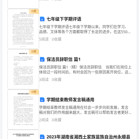
可以促进教学思想转变、更新教学观念、探究教学改
革、
编
付费
七年级下学期评语
整
七年级下学期评语七年级下学期以来，同学们在学习、
理
品德、文体等各个方面都取得了长足的进步。在这5500
字的评语中，我将对同学们进行全面的评价和肯定。首
5
阅读
0
收藏
的
先，同学们在学习上表现出了极高的积极性和学习能
力。大
植
付费
保洁员辞职信 篇1
树
保洁员辞职信 篇1（精）保洁员辞职信 当我们在岗位上
体验过一段时间后，有时会因为一些原因离开岗位，这
节
时候就要写好辞职信了。你想知道辞职信怎么写吗？下
3
阅读
0
收藏
面是小编为大家整理的保洁员辞职信，欢迎阅读，希望
日
大
付费
记，
学期结束教师发言稿通用
欢
学期结束教师发言稿通用在社会一步步向前发展，发言
稿对我们的作用越来越大，发言稿可以帮助发言者更好
迎
的表达。那么问题来了，到底应如何写好一份发言稿呢?
2
阅读
0
收藏
下面是小编整理的学期结束教师发言稿，仅供参考，大
家一起
大
2023年湖南省湘西土家族苗族自治州永顺县