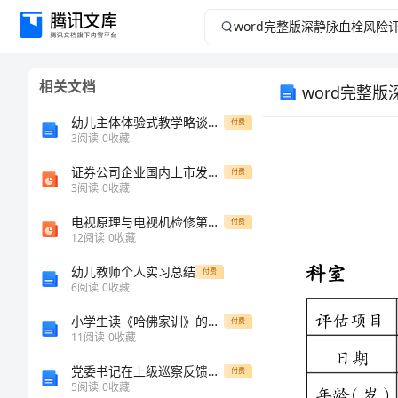
word
完
相关文档
word完整
整
幼儿主体体验式教学略谈（小编推荐）[修改版]
付费
版
3
阅读
0
收藏
深
证券公司企业国内上市发行上市重点关注问题
付费
3
阅读
0
收藏
静
电视原理与电视机检修第3章
付费
12
阅读
0
收藏
评估项目
脉
幼儿教师个人实习总结
付费
日期
0
6
阅读
0
收藏
血
年龄（岁）
10-30
小学生读《哈佛家训》的心得体会
付费
栓
11
阅读
0
收藏
体重指数
16-19
党委书记在上级巡察反馈会上的表态发言材料
付费
风
BMI
（）
5
阅读
0
收藏