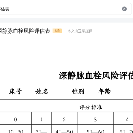
版深静脉血栓风险评估表
本文由豆柴提供
付费
深静脉血栓风险评估量表
评分标准
1
2
3
4
5
6
7
31—
41—50
51—60
61-70
〉
40
70
20—
26-30
31-40
>40
25