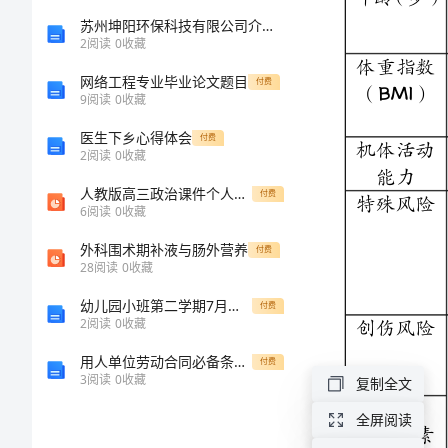
机体活动
0
度
险
苏州坤阳环保科技有限公司介绍企业发展分析报告
能力
2
阅读
0
收藏
特殊风险
评
网络工程专业毕业论文题目
付费
9
阅读
0
收藏
估
医生下乡心得体会
付费
2
阅读
0
收藏
注：创伤部
表
创伤风险
位用于术前
评估，手术
人教版高三政治课件个人收入的分配
付费
深
因素用于术
6
阅读
0
收藏
后评估且一
次只能选择
静
手术因素
外科围术期补液与肠外营养
付费
一个选项；
28
阅读
0
收藏
各项目评分
脉
取最高值
幼儿园小班第二学期7月份月计划
付费
血
2
阅读
0
收藏
栓
用人单位劳动合同必备条款有哪些
付费
风
3
阅读
0
收藏
复制全文
高危疾病
险
全屏阅读