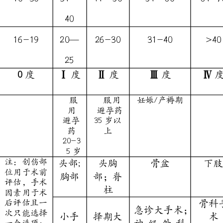
Ⅰ
度
Ⅱ
度
Ⅲ
度
Ⅳ
度
服
服用
妊娠/产褥期
用
避孕药
避孕
35岁以
药
上
20-3
5岁
头部;
头胸
骨盆
下肢
胸部
部；脊
柱
骨科手
急诊大手术；
小手
择期大
术
神经外科
术
手术
（腰部
手术;
（
<3
以下）
胸部手术；
0min
脊柱手
腹部手术
）
术
溃疡
镰状红
慢性心脏疾
心肌梗
恶
静
D
性结
细胞贫
病
死
性
脉
VT
肠炎
血；真
肿
曲
或
性红细
瘤
张
C
胞增多
VA