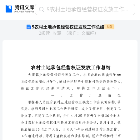
5
5农村土地承包经营权证发放工作总结
农
5农村土地承包经营权证发放工作总结
付费
村
2
阅读
收藏
（
来自
：
文库吧
）
土
地
承
包
经
营
权