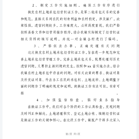
地
承
包
经
营
权
证
发
放
工
作
总
结