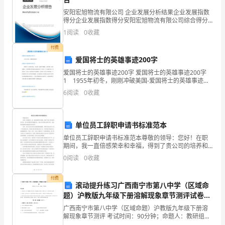
作，
安阳宏旭物流有限公司 企业发展分析结果企业发展指数
得分企业发展指数得分安阳宏旭物流有限公司综合得分
在
说明：企业发展指数根据企业规模、企业创新、企业风
1
阅读
0
收藏
险、企业活力四个维度对企业发展情况进行评价。该企
县
业的
付费
政
爱国将士的英雄事迹200字
爱国将士的英雄事迹200字 爱国将士的英雄事迹200字
府
1 1955年初冬，刚刚冲破美国-爱国将士的英雄事迹
200字2 杨靖宇21岁参加革命，1940初，他被日军围
6
阅读
0
收藏
的
困，身负重伤，啃不动树皮，只能将
正
单位员工辞职申请书标准范本
确
单位员工辞职申请书标准范本尊敬的领导：您好！在职
期间，我一直倍感荣幸和幸福，得到了贵公司的培养和
领
支持。经过深思熟虑和慎重考虑，我决定向您提出辞职
0
阅读
0
收藏
申请。我由衷地感谢您对我的信任和关怀。首先，请允
导
许我向您
付费
xx
滚动提升练习广西南宁市第八中学（区域命
题）沪教版九年级下册溶解现象章节测评试卷
县
（解析版）
广西南宁市第八中学（区域命题）沪教版九年级下册溶
经
解现象章节测评 考试时间：90分钟；命题人：教研组考
生注意：1、本卷分第I卷（选择题）和第Ⅱ卷（非选择