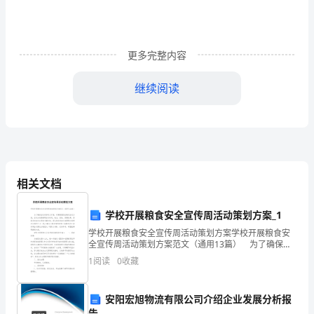
大
浦
镇
更多完整内容
土
继续阅读
地
经
营
权
相关文档
证
学校开展粮食安全宣传周活动策划方案_1
补
学校开展粮食安全宣传周活动策划方案学校开展粮食安
全宣传周活动策划方案范文（通用13篇） 为了确保活
换
动有序有力开展，时常需要预先制定活动方案，活动方
1
阅读
0
收藏
案是阐明活动时间，地点，目的，预期效果，预算及活
发
动
工
安阳宏旭物流有限公司介绍企业发展分析报
告