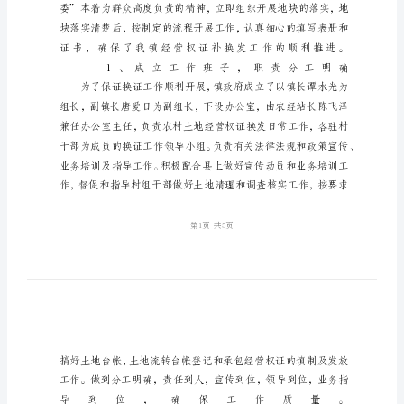
证
发
放
工
作
总
结
农
村
土