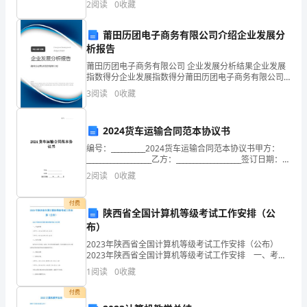
2
阅读
0
收藏
题）两部分，满分100分，考试时间90分钟2、答卷
管
莆田历团电子商务有限公司介绍企业发展分
局
析报告
的
莆田历团电子商务有限公司 企业发展分析结果企业发展
指数得分企业发展指数得分莆田历团电子商务有限公司
精
综合得分说明：企业发展指数根据企业规模、企业创
3
阅读
0
收藏
新、企业风险、企业活力四个维度对企业发展情况进行
心
评价。
2024货车运输合同范本协议书
指
编号：__________2024货车运输合同范本协议书甲方：
导
___________________乙方：___________________签订日期：
_____年_____月_____日2024
2
阅读
0
收藏
下，
通
付费
陕西省全国计算机等级考试工作安排（公
布）
过
2023年陕西省全国计算机等级考试工作安排（公布）
全
2023年陕西省全国计算机等级考试工作安排 一、考试
时间 上半年：3月25日至3月27日 下半年：9月23日
1
阅读
0
收藏
体
至9月25日 二、报考对象
付费
脱