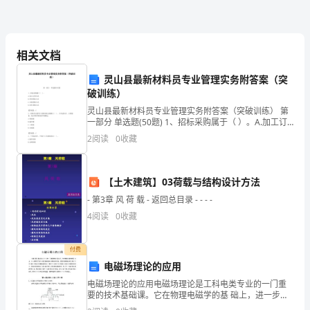
500
字
相关文档
作
灵山县最新材料员专业管理实务附答案（突
文
破训练）
巾也迎风笑了……
灵山县最新材料员专业管理实务附答案（突破训练） 第
红
一部分 单选题(50题) 1、招标采购属于（ ）。A.加工订
货方式B.预付预收方式C.市场采购方式D.协作采购方式
领
2
阅读
0
收藏
【答案】：C2、材料供应量等于
巾,
康成长。指引着我不断的向前进！
【土木建筑】03荷载与结构设计方法
我
- 第3章 风 荷 载 - 返回总目录 - - - -
的
4
阅读
0
收藏
良
付费
师
电磁场理论的应用
益
电磁场理论的应用电磁场理论是工科电类专业的一门重
要的技术基础课。它在物理电磁学的基 础上，进一步研
究了宏观电磁现象的基木规律和分析方法，是深入理解