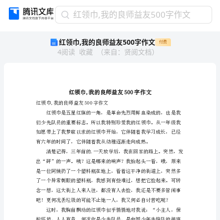
红
红领巾,我的良师益友500字作文
领
红领巾,我的良师益友500字作文
付费
巾,
4
阅读
收藏
（
来自
：
贤阅文档
）
我
的
良
师
益
友
红领巾,我的良师益友500字作文
500