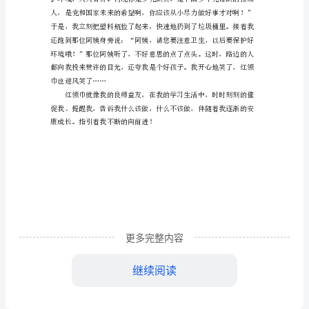
字
作
文
红
领
巾,
我
的
良
更多完整内容
师
继续阅读
益
友