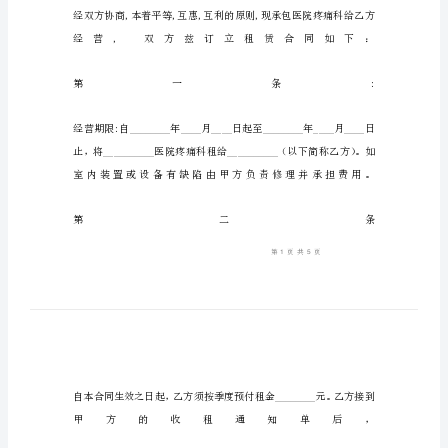
协
议
书
医
院
承
包
协
议
书
甲
方：