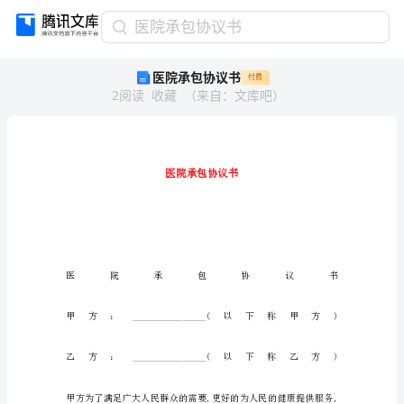
医
医院承包协议书
院
医院承包协议书
付费
承
2
阅读
收藏
（
来自
：
文库吧
）
包
协
议
书
医
院
承
包