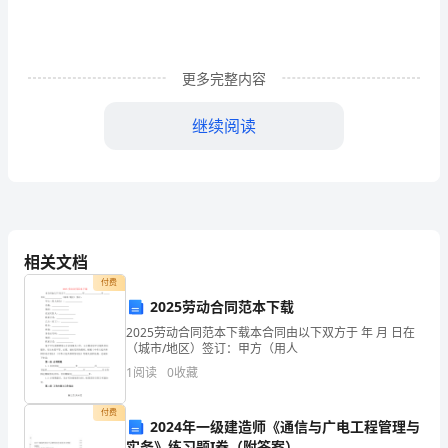
方
为
了
更多完整内容
满
继续阅读
足
广
大
人
相关文档
民
付费
2025劳动合同范本下载
群
2025劳动合同范本下载本合同由以下双方于 年 月 日在
（城市/地区）签订：甲方（用人
众
1
阅读
0
收藏
的
付费
需
2024年一级建造师《通信与广电工程管理与
实务》练习题I卷（附答案）