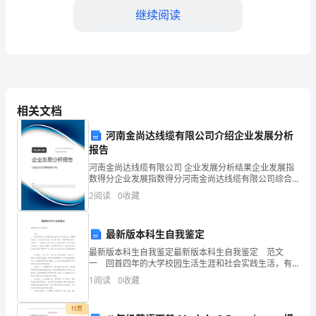
的
继续阅读
大
地，
亲爱的老师、
神
秘
同学们：
相关文档
的
河南金尚达线缆有限公司介绍企业发展分析
星
追梦。争做时代的追梦人。
报告
河南金尚达线缆有限公司 企业发展分析结果企业发展指
空
数得分企业发展指数得分河南金尚达线缆有限公司综合
得分说明：企业发展指数根据企业规模、企业创新、企
轻
2
阅读
0
收藏
围的环境却变得越来越差......
业风险、企业活力四个维度对企业发展情况进行评价。
该企
轻
最新版本科生自我鉴定
地
最新版本科生自我鉴定最新版本科生自我鉴定 范文
一 回首四年的大学校园生活生涯和社会实践生活，有
诉
渴望、有追求、有成功也有失败，我孜孜不倦，不断地
1
阅读
0
收藏
挑战自我，充实自己，为实现人生的价值打下坚实的基
说
付费