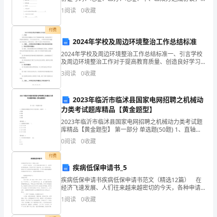
秋，
在甲方持有的以下股票以质押方式获得借款。具体条款
1
阅读
0
收藏
如下：一、股票质押的股票1、股票品种：_________
今
付费
夕
2024年学校及周边环境整治工作总结标准
2024年学校及周边环境整治工作总结标准一、引言学校
是
及周边环境整治工作对于提高教育质量、创造良好学习
环境具有重要意义。本次总结旨在评估____年学校及周边
何
3
阅读
0
收藏
环境整治工作的成效，并提出标准，以便于今后的工
年。
2023年临沂市临沭县国家电网招聘之机械动
每
力类考试题库精品【黄金题型】
2023年临沂市临沭县国家电网招聘之机械动力类考试题
个
库精品【黄金题型】 第一部分 单选题(50题) 1、直轴按
其承载情况不同可分为传动轴、心轴和( )。A.转轴B.曲轴
人，
0
阅读
0
收藏
C.软轴D.轮轴【答案
都
付费
疾病低保申请书_5
有
疾病低保申请书疾病低保申请书范文（精选12篇） 在
经济飞速发展、人们往来越来越密切的今天，各种申请
过
书频频出现，申请书不同于其他书信，是一种专用书
1
阅读
0
收藏
信。相信许多人会觉得申请书很难写吧，以下是小编收
迷
集整