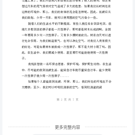
学
们：
闪
烁
的
困苦相伴，我们不孤单。
繁
星
映
追梦的演讲稿
照
着
无
边
更多完整内容