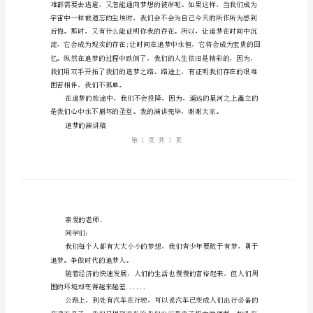
同学们：
稿
追
梦
远方……
的
演
讲
稿
亲
爱
的
老
师、
同