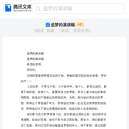
追
追梦的演讲稿
梦
追梦的演讲稿
付费
的
3
阅读
收藏
（
来自
：
贤阅文档
）
演
讲
稿
追
梦
追梦的演讲稿
的
追梦的演讲稿
演
亲爱的老师、
讲