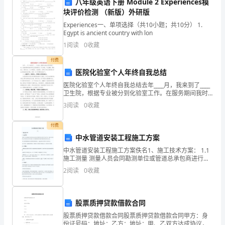
着：
八年级英语下册 Module 2 Experiences模
块评价检测 （新版）外研版
梦
Experiences一、单项选择（共10小题；共10分） 1.
Egypt is ancient country with lon
在
1
阅读
0
收藏
远
付费
方……
医院化验室个人年终自我总结
医院化验室个人年终自我总结去年____月，我来到了____
人
卫生院，根据专业被分到化验室工作。在服务期间我时
刻牢记志愿者誓词：尽己所能，不记报酬，帮助他人，
3
阅读
0
收藏
生
服务社会。从小事做起，从我做起，在群众中树立新
如
付费
子。
中水管道安装工程施工方案
梦，
中水管道安装工程施工方案佚名1、施工技术方案： 1.1
大
施工测量 测量人员会同勘测单位或管道总承包商进行测
量控制及水准点的交桩手续，接桩后及时组织人员对水
2
阅读
0
收藏
准点进行闭合复测，各点根据现场地形设保护装置
梦
一次性筷子就少用一次性筷子......
几
股票质押贷款借款合同
千
股票质押贷款借款合同股票质押贷款借款合同甲方：身
份证号码：地址：乙方：地址：甲、乙双方达成协议，