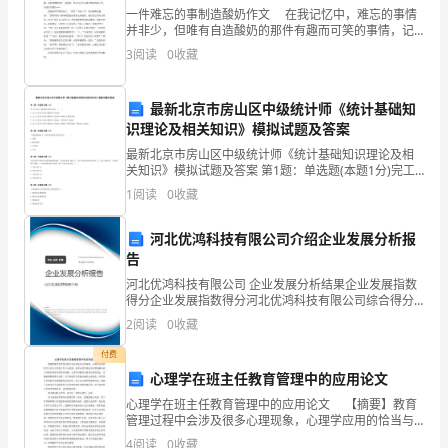
一件难忘的事制造酸奶作文 在我记忆中，难忘的事情
它
并非少，但唯有自造酸奶的那件有趣而可笑的事情，记
得更牢，它一直盘旋在我的脑海，而且时常浮现，尤其
是
3
阅读
0
收藏
在我口渴时刻，失败而有趣的天真遐想真让我可笑，很
难忘
法
最新北京市房山区中级统计师《统计基础知
律
识理论及相关知识》模拟试题及答案
最新北京市房山区中级统计师《统计基础知识理论及相
和
关知识》模拟试题及答案 第1题：单选题(本题1分)完工
产品生产成本的计算公式为：( )。A.完工产品生产成本=
道
1
阅读
0
收藏
期初在产品成本B.完工产品生产成本=
德
河北优鸿科技有限公司介绍企业发展分析报
告
的
河北优鸿科技有限公司 企业发展分析结果企业发展指数
补
得分企业发展指数得分河北优鸿科技有限公司综合得分
说明：企业发展指数根据企业规模、企业创新、企业风
2
阅读
0
收藏
险、企业活力四个维度对企业发展情况进行评价。该企
充。
业的
付费
要
心理学在班主任教育管理中的应用论文
求
心理学在班主任教育管理中的应用论文 【摘要】教育
管理过程中会涉及很多心理现象，心理学应用的恰当与
否对于管理工作十分重要。诸多心理学理论可以帮助解
全
4
阅读
0
收藏