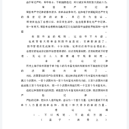
是
为
了
维
护
社
会
利
益
和
保
持
正