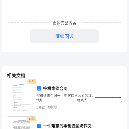
常
秩
更多完整内容
序
而
继续阅读
制
订
的
一
相关文档
付费
种
挖机维修合同
行
挖机维修合同一、甲方信息公司名称：__________________
地址：_____________________联系人：____________________
为
联系方式：____________
5
阅读
0
收藏
规
付费
则。
一件难忘的事制造酸奶作文