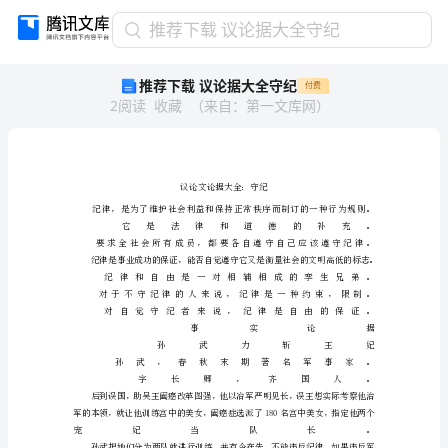
推
推荐下载 议论据大全守纪
荐
推荐下载 议论据大全守纪
付费
下
2
阅读
收藏
（
来自
：
第一文库网
）
载
议
论
据
大
全
守