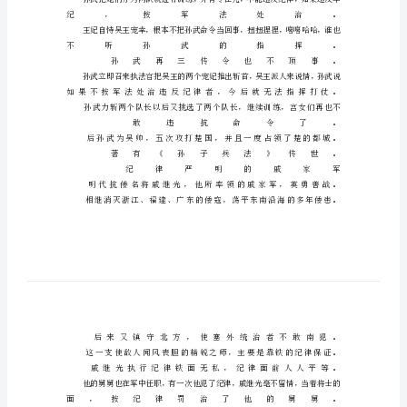
纪
议
论
文
论
据
大
全：
守
纪
纪
律，