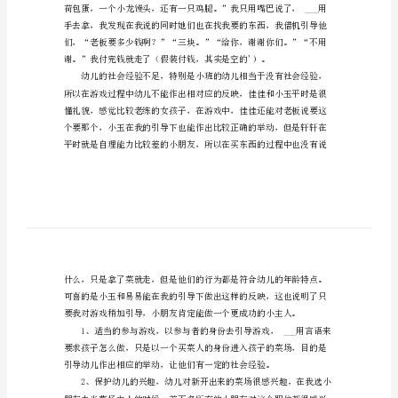
我
来
买
菜
了
幼
儿
园
教
案
我
来