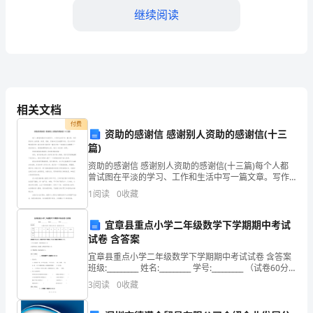
间
继续阅读
我
们
开
设
相关文档
的
付费
资助的感谢信 感谢别人资助的感谢信(十三
是
篇)
资助的感谢信 感谢别人资助的感谢信(十三篇)每个人都
娃
曾试图在平淡的学习、工作和生活中写一篇文章。写作
是培养人的观察、联想、想象、思维和记忆的重要手
1
阅读
0
收藏
娃
段。范文书写有哪些要求呢？我们怎样才能写好一篇范
文呢？
家，
宜章县重点小学二年级数学下学期期中考试
试卷 含答案
但
宜章县重点小学二年级数学下学期期中考试试卷 含答案
班级:_________ 姓名:_________ 学号:_________ （试卷60分
是
钟，满分为100分，卷面分为5分）题
3
阅读
0
收藏
娃