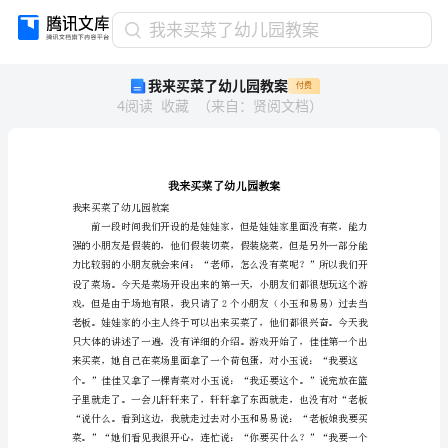
我
我来买菜了幼儿园教案
来
我来买菜了幼儿园教案
付费
买
4
阅读
收藏
（
来自
：
贤阅文档
）
菜
了
幼
儿
园
教
我来买菜了幼儿园教案
案