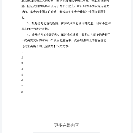
买
菜
了
幼
儿
园
教
案
前
一
段
时
更多完整内容