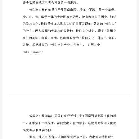
何
办
出
民
族
特
色
少
数
民