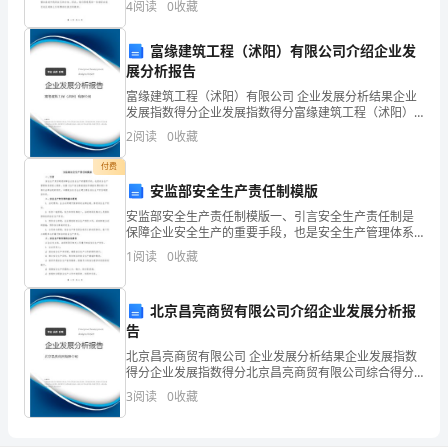
4
阅读
0
收藏
感恩之情，并与同学们一同庆祝2024年的教师节！教师
台
富缘建筑工程（沭阳）有限公司介绍企业发
——
展分析报告
尤
富缘建筑工程（沭阳）有限公司 企业发展分析结果企业
发展指数得分企业发展指数得分富缘建筑工程（沭阳）
其
有限公司综合得分说明：企业发展指数根据企业规模、
2
阅读
0
收藏
企业创新、企业风险、企业活力四个维度对企业发展情
是
况进
付费
安监部安全生产责任制模版
少
安监部安全生产责任制模版一、引言安全生产责任制是
数
保障企业安全生产的重要手段，也是安全生产管理体系
的核心要素。依据《生产安全事故报告和调查处理条
1
阅读
0
收藏
例》和相关法律法规的规定，本模板旨在为企业建立健
民
全安全生产
族
北京昌亮商贸有限公司介绍企业发展分析报
告
地
北京昌亮商贸有限公司 企业发展分析结果企业发展指数
方
得分企业发展指数得分北京昌亮商贸有限公司综合得分
说明：企业发展指数根据企业规模、企业创新、企业风
3
阅读
0
收藏
险、企业活力四个维度对企业发展情况进行评价。该企
电
业的