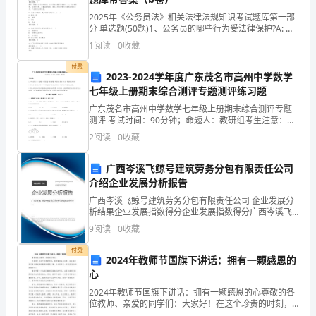
出
2025年《公务员法》相关法律法规知识考试题库第一部
分 单选题(50题)1、公务员的哪些行为受法律保护?A: 贪
民
污受贿B: 泄露国家秘密C: 依法履行职务D: 违反工作纪律
1
阅读
0
收藏
【答案】：
族
付费
2023-2024学年度广东茂名市高州中学数学
特
七年级上册期末综合测评专题测评练习题
肥一样，收获的一定是精品。
广东茂名市高州中学数学七年级上册期末综合测评专题
色
测评 考试时间：90分钟；命题人：教研组考生注意：
1、本卷分第I卷（选择题）和第Ⅱ卷（非选择题）两部
论
2
阅读
0
收藏
分，满分100分，考试时间90分钟2、答卷前，考生务
文
广西岑溪飞鲸号建筑劳务分包有限责任公司
少都喜欢听故事，讲故事。
介绍企业发展分析报告
联
广西岑溪飞鲸号建筑劳务分包有限责任公司 企业发展分
盟
析结果企业发展指数得分企业发展指数得分广西岑溪飞
鲸号建筑劳务分包有限责任公司综合得分说明：企业发
9
阅读
0
收藏
地
展指数根据企业规模、企业创新、企业风险、企业活力
四个
付费
方
2024年教师节国旗下讲话：拥有一颗感恩的
心
电
2024年教师节国旗下讲话：拥有一颗感恩的心尊敬的各
位教师、亲爱的同学们：大家好！在这个珍贵的时刻，
视
我很荣幸站在这里，向全体教师们致以最诚挚的敬意和