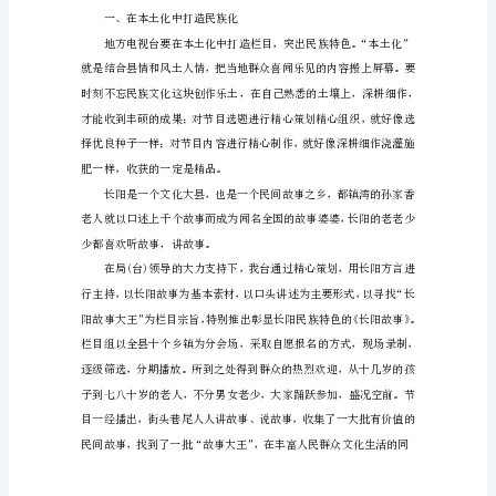
族
地
方
电
视
台
如
/html/jianli/
何
办
出
民
族
特