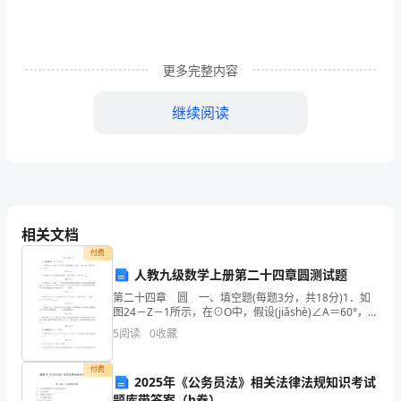
色
少
更多完整内容
数
民
继续阅读
族
地
方
高度概括和真实写照。
电
相关文档
付费
视
人教九级数学上册第二十四章圆测试题
台
一、在本土化中打造民族化
第二十四章 圆 一、填空题(每题3分，共18分)1．如
图24－Z－1所示，在⊙O中，假设(jiǎshè)∠A＝60°，
如
AB＝3 cm，那么OB＝________ cm.图24－Z－12．如图
5
阅读
0
收藏
24－Z－
何
付费
2025年《公务员法》相关法律法规知识考试
办
题库带答案（b卷）