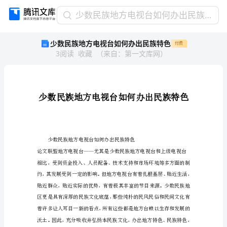
少
少数民族地方电视台如何办出民族特色
数
少数民族地方电视台如何办出民族特色
付费
民
3
阅读
收藏
（
来自
：
第一文库网
）
族
地
方
电
视
台
如