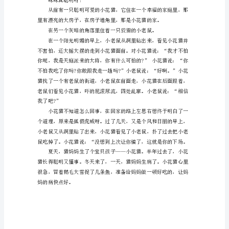
一
只
猫，
名
叫：
咪
糕，大家在一起快乐的吃着。
咪。
它
最
爱
吃
玉
米，