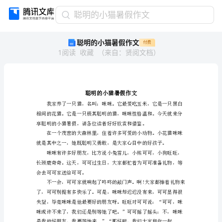
聪
聪明的小猫暑假作文
明
聪明的小猫暑假作文
付费
的
1
阅读
收藏
（
来自
：
贤阅文档
）
小
猫
暑
假
作
文
聪