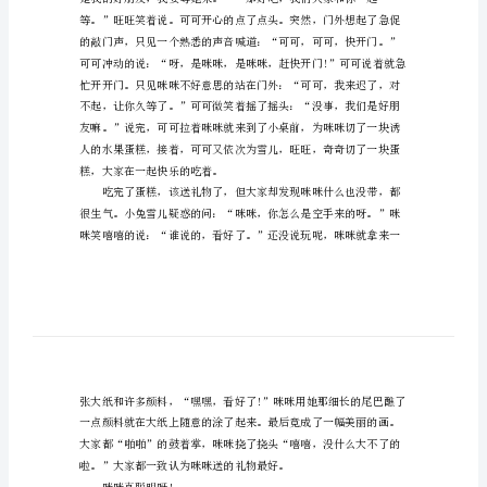
明
的
小
猫
暑
假
会去可可家送给可可。
作
文
我
家
养
了