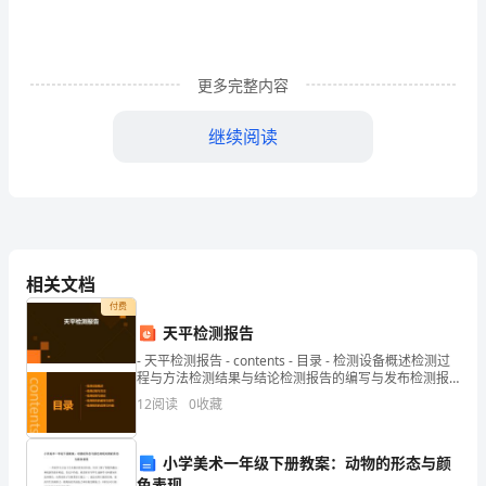
它
是
更多完整内容
一
继续阅读
只
黑
白
相
相关文档
间
付费
咪咪真聪明呀!
的
天平检测报告
- 天平检测报告 - contents - 目录 - 检测设备概述检测过
花
程与方法检测结果与结论检测报告的编写与发布检测报
告的应
12
阅读
0
收藏
猫。
它
小学美术一年级下册教案：动物的形态与颜
色表现