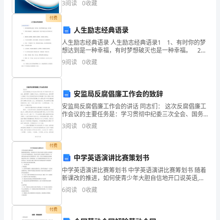
温
3
阅读
0
收藏
业规模、企业创新、企业风险、企业活力四个维度对企
业发
和。
付费
妈的病快点好。
人生励志经典语录
今
人生励志经典语录 人生励志经典语录1 1、有时你的梦
想达到是一种幸福，有时梦想破灭也是一种幸福。 2、
天
梦想只要能持久，就能成为现实。我们不就是生活在梦
9
阅读
0
收藏
想中的吗? 3、聪明的人看得懂，精明的人看得
就
来
安监局反腐倡廉工作会的致辞
分
安监局反腐倡廉工作会的讲话 同志们： 这次反腐倡廉工
作会议的主要任务是：学习贯彻中纪委三次全会、国务
享
院第二次廉政工作会议，省纪委四次全会、省政府第二
3
阅读
0
收藏
次廉政工作会议和国家安监总局反腐倡廉
聪
付费
明
中学英语演讲比赛策划书
中学英语演讲比赛筹划书 中学英语演讲比赛筹划书 随着
的
新课改的推进，如何使青少年大胆自信地开口说英语,是
英语教学工作者不可推卸的责任。英语作为世界上使用
6
阅读
0
收藏
小
最广泛的语言，在国际交流中起着至关重要的作用。所
以
猫
付费