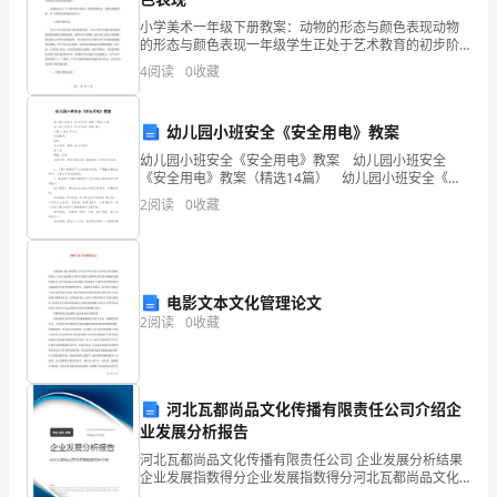
是
小学美术一年级下册教案：动物的形态与颜色表现动物
一
的形态与颜色表现一年级学生正处于艺术教育的初步阶
段，初步了解了图像的概念和线条的基本构造。在这个
4
阅读
0
收藏
只
阶段，我们将引导学生逐渐学习和感知形态和颜色。动
物是孩子
极
幼儿园小班安全《安全用电》教案
其
幼儿园小班安全《安全用电》教案 幼儿园小班安全
《安全用电》教案（精选14篇） 幼儿园小班安全《安
聪
全用电》教案 篇1 日期 ：20xx年6月 执教教师: 班
2
阅读
0
收藏
级: 活动名称: 健康《
明
我了吧?”
的
电影文本文化管理论文
猫，
2
阅读
0
收藏
咪
咪
河北瓦都尚品文化传播有限责任公司介绍企
性
业发展分析报告
河北瓦都尚品文化传播有限责任公司 企业发展分析结果
格
企业发展指数得分企业发展指数得分河北瓦都尚品文化
传播有限责任公司综合得分说明：企业发展指数根据企