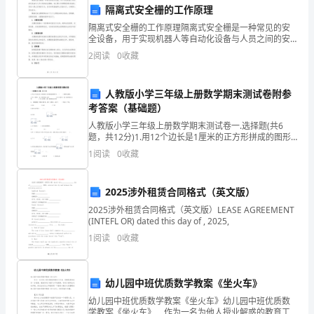
隔离式安全栅的工作原理
企
隔离式安全栅的工作原理隔离式安全栅是一种常见的安
全设备，用于实现机器人等自动化设备与人员之间的安
业
全隔离。其主要工作原理是通过检测人员进入禁止区域
2
阅读
0
收藏
的行为，自动采取措施停止设备运行，以确保人员的安
营
全。隔离
销
人教版小学三年级上册数学期末测试卷附参
考答案（基础题）
业
人教版小学三年级上册数学期末测试卷一.选择题(共6
题，共12分)1.用12个边长是1厘米的正方形拼成的图形
绩
中，（ ）的周长最短。A.长12厘米，宽1厘米的长方形
1
阅读
0
收藏
B.长6厘米，宽2厘米
的
提
2025涉外租赁合同格式（英文版）
2025涉外租赁合同格式（英文版）LEASE AGREEMENT
升
(INTEFL OR) dated this day of , 2025,
1
阅读
0
收藏
起
力，有效提升了销售业绩。
着
五、团队绩效评估
幼儿园中班优质数学教案《坐火车》
至
幼儿园中班优质数学教案《坐火车》幼儿园中班优质数
学教案《坐火车》 作为一名为他人授业解惑的教育工