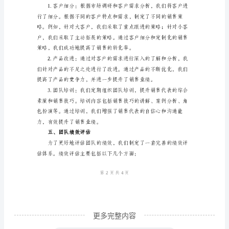
共同目标而努力。
总
三、工作流程
结
一、
引
言
电
话
销
售
作
为
现
更多完整内容
代