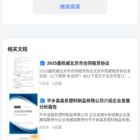
继续阅读
营
销
手
段
品和服务，并争取达成销售目标。
相关文档
的
重
2025最权威北京市合同租赁协议
2025最权威北京市合同租赁协议北京市房屋租赁协议本
要
合同（以下简称“本合同”）由以下双方于北京市签订：出
租人（以下简称“甲方”）： 身份证号/统一社会信用代
组
1
阅读
0
收藏
码：
工作提供指导。
成
平乡县森系塑料制品有限公司介绍企业发展
四、销售策略及其效果
部
分析报告
平乡县森系塑料制品有限公司 企业发展分析结果企业发
分，
展指数得分企业发展指数得分平乡县森系塑料制品有限
公司综合得分说明：企业发展指数根据企业规模、企业
对
4
阅读
0
收藏
创新、企业风险、企业活力四个维度对企业发展情况进
行评
于
付费