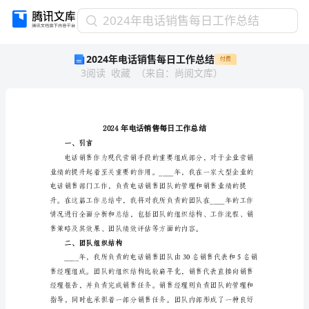
2024
2024年电话销售每日工作总结
年
2024年电话销售每日工作总结
付费
电
3
阅读
收藏
（
来自
：
尚阅文库
）
话
销
售
每
日
工
一、引言
作