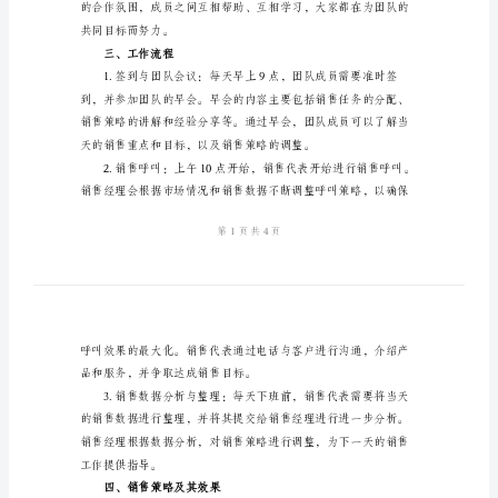
总
结
2024
年
电
二、团队组织结构
话
销
售
每
日
工
作