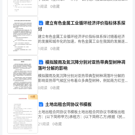
关
作者，通常需要准备好一份教案，教案有利于教学水平
1
阅读
0
收藏
的提高，有助于教研活动的开展。我们应该怎么写教案
重
呢？
要
建立有色金属工业循环经济评价指标体系探
讨
的
建立有色金属工业循环经济评价指标体系探讨随着经济
的发展和城市化的加速，有色金属工业在我国的发展逐
作
渐受到人们的关注。然而，在经济的快速增长背后，也
1
阅读
0
收藏
带来了许多环境问题。因此，建立有色金属工业循环经
用。
济评价指
模拟酸雨及氮沉降分别对亚热带典型树种凋
____
落叶分解的影响
年，
模拟酸雨及氮沉降分别对亚热带典型树种凋落叶分解的
影响亚热带气候区分布着众多典型树种，例如南方红豆
我
杉、马尾松等，这些树种对于维持生态系统的稳定性和
0
阅读
0
收藏
生物多样性发挥着重要的作用。然而，随着人类活动的
在
日益增多
付费
土地出租合同协议书模板
一
土地出租合同协议书模板土地出租合同协议书模板出租
家
方：(以下简称甲方)承租方：(以下简称乙方)根据《民法
典》及相关法律规定，为了明确甲、乙双方的权利、义
21
阅读
0
收藏
大
务，经双方平等协商，签订本合同。一、甲方