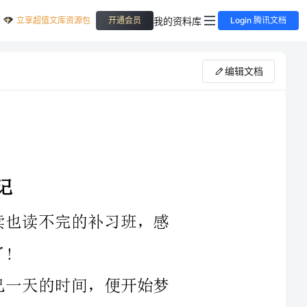
立享超值文库资源包
我的资料库
开通会员
Login 腾讯文档
编辑文档