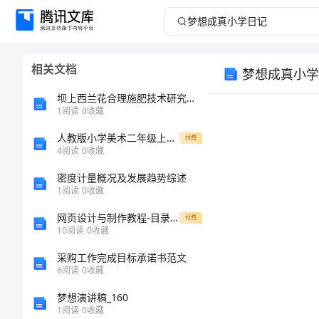
梦
想
相关文档
梦想成真小学
成
坝上西兰花合理施肥技术研究与示范
真
1
阅读
0
收藏
人教版小学美术二年级上册《蜻蜓飞飞》教学反思
小
付费
4
阅读
0
收藏
学
密度计量概况及发展趋势综述
1
阅读
0
收藏
日
网页设计与制作教程-目录[修改版]
付费
10
阅读
0
收藏
记
采购工作完成目标承诺书范文
梦
6
阅读
0
收藏
想
梦想演讲稿_160
1
阅读
0
收藏