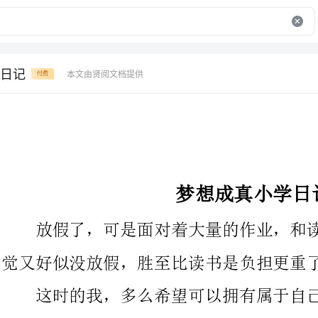
日记
本文由贤阅文档提供
付费
梦想成真小学日记
放假了，可是面对着大量的作业，和读也读不完的补习班，感
觉又好似没放假，胜至比读书是负担更重了!
这时的我，多么希望可以拥有属于自己一天的时间，便开始梦
想起来：如果我真的有那么一天的话，首先，我先会花掉四分之一
的时间来欣赏音乐，因为我觉得音乐是高尚的，是纯洁的，是有翱
翔在音乐的世界里，才能真正的放松。此刻，我不必担忧会在家长