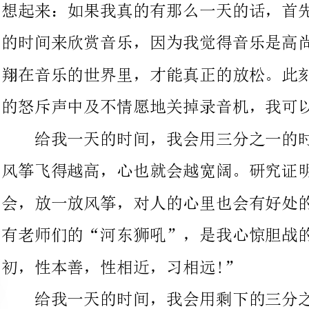
的怒斥声中及不情愿地关掉录音机，我可以从分享人生的乐趣。
给我一天的时间，我会用三分之一的时间去和好朋友放风筝，
风筝飞得越高，心也就会越宽阔。研究证明，在现在竞争剧烈的社
会，放一放风筝，对人的心里也会有好处的。此刻，我不必担忧会
有老师们的“河东狮吼”，是我心惊胆战的去背课文什么“人之
初，性本善，性相近，习相远!”
给我一天的时间，我会用剩下的三分之一来登山，野餐，逛公
园，溜狗狗!毕竟自从读书以来，就没有真正
的时间了。可是就像前面说的，我们是一名学生，不读书还能做什
么呢?只是说要合理的搭配。
给我一天的时间，我或许会干许多的事，但是我想身为学生，
还是因该以学习为重。可是于其被动的学习，不如给我们属于自己