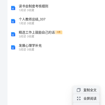
成
读书会制度考核细则
真
1
阅读
0
收藏
小
个人教师总结_337
1
阅读
0
收藏
学
精选工作上鼓励自己的话
付费
日
3
阅读
0
收藏
记
发展心理学补充
5
阅读
0
收藏
放
假
了，
可
复制全文
是
面
全屏阅读