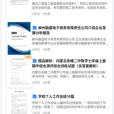
但
建设工程竣工备案需提交的资料1、项目工程完成合同约
是
定的全部内容，有完整的施工技术资料，出具技术资料
各项工作。
档案存放处证明；2、工程竣工验收备案表（一式三
3
阅读
0
收藏
份）；3、工程竣工验收报告（一式三份）；4、建设工
需
程施工
言
柳州融盛电子商务有限责任公司介绍企业发
展分析报告
之
柳州融盛电子商务有限责任公司 企业发展分析结果企业
有
发展指数得分企业发展指数得分柳州融盛电子商务有限
责任公司综合得分说明：企业发展指数根据企业规模、
4
阅读
0
收藏
企业创新、企业风险、企业活力四个维度对企业发展情
物，
况进
付费
精品解析：内蒙古赤峰二中数学七年级上册
结
期中综合测评综合训练试题（含答案解析）
合
内蒙古赤峰二中数学七年级上册期中综合测评综合训练
考试时间：90分钟；命题人：教研组考生注意：1、本卷
自
分第I卷（选择题）和第Ⅱ卷（非选择题）两部分，满分
2
阅读
0
收藏
100分，考试时间90分钟2、答卷前，考生务必用
身
学校个人工作总结10篇
实
题。
学校个人工作总结10篇时间过得真快，一段时间的工作
际
已经告一段落了，回顾这段时间中有什么值得分享的成
绩呢?将过去的成绩汇集成一份工作总结吧。下面是小编
1
阅读
0
收藏