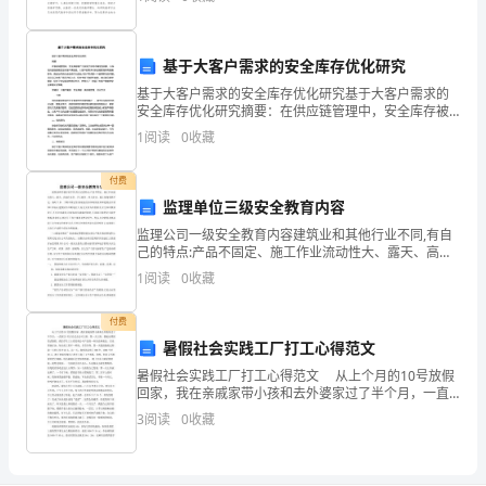
情
给大家带来的关于学校个人工作总结，欢迎大家前来参
阅!
况，
基于大客户需求的安全库存优化研究
突
基于大客户需求的安全库存优化研究基于大客户需求的
安全库存优化研究摘要：在供应链管理中，安全库存被
出
广泛应用于应对不确定性因素，以保证供应链的稳定性
1
阅读
0
收藏
和客户满意度。大客户的需求对供应链管理具有重要影
自
响，因此
付费
己
监理单位三级安全教育内容
的
监理公司一级安全教育内容建筑业和其他行业不同,有自
己的特点:产品不固定、施工作业流动性大、露天、高处
特
作业多、手工操作、体力劳动、施工现场变换不定、临
1
阅读
0
收藏
时工多、工期不固定等,特别是经济体制的改革和建筑业
开
点
付费
和
暑假社会实践工厂打工心得范文
暑假社会实践工厂打工心得范文 从上个月的10号放假
长
回家，我在亲戚家带小孩和去外婆家过了半个月，一直
到25号才正式去公司上班。第一天上班，我被安排到受
3
阅读
0
收藏
处。
话器组，我们学生工主要是剪公司产品的一些次品和废
以