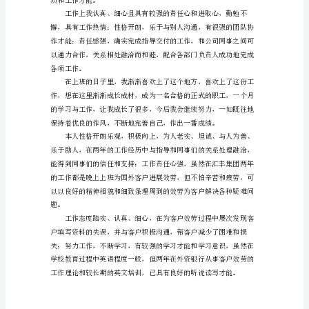
评
价
范
文
勤效劳及公司保卫等多方面的任务。
正
确
的
应
该
要
做
到