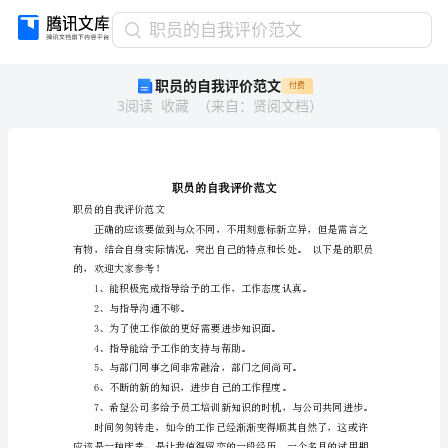
职
职员的自我评价范文
员
职员的自我评价范文
付费
的
3
阅读
收藏
（
来自
：
贤阅文档
）
自
我
评
价
范
文
职员的自我评价范文
职