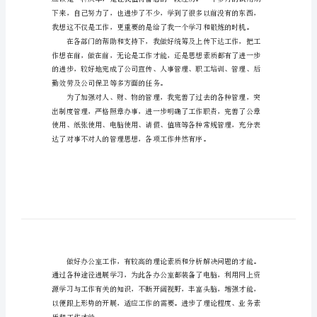
员
的，欢迎大家参考！
的
自
我
2、与指导沟通不够。
评
价
4、指导
范
文
职
员
的
自
我