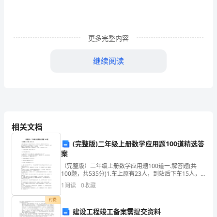
与
众
更多完整内容
不
继续阅读
同，
不
用
刻
相关文档
意
(完整版)二年级上册数学应用题100道精选答
质和工作才能。
标
案
新
（完整版）二年级上册数学应用题100道一.解答题(共
100题，共535分)1.车上原有23人，到站后下车15人，
立
上车21人，现在车上有多少人？ 2.大公鸡喔喔啼，从村
1
阅读
0
收藏
里走出了43个人。27个人去上
异，
付费
建设工程竣工备案需提交资料