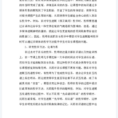
乐
2、教学步骤
教
学
中
趣
味
教
学
法
的
养更好的交际能力。
应
用
论