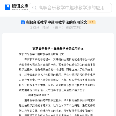
高
高职音乐教学中趣味教学法的应用论文
职
高职音乐教学中趣味教学法的应用论文
付费
音
3
阅读
收藏
（
来自
：
贤阅文档
）
乐
教
学
中
趣
味
高职音乐教学中趣味教学法的
教