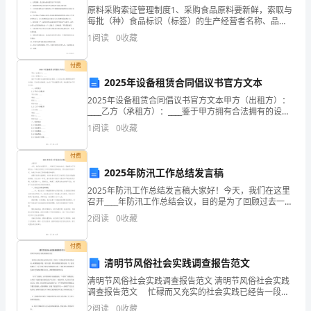
原料采购索证管理制度1、采购食品原料要新鲜，索取与
的
每批（种）食品标识（标签）的生产经营者名称、品
名、生产日期、批号或代号等相符的检验合格证或化验
应
1
阅读
0
收藏
单。2、特殊营养食品、保健食品、新资源食品等，应索
取规定
用
付费
2025年设备租赁合同倡议书官方文本
论
2025年设备租赁合同倡议书官方文本甲方（出租方）：
文
____乙方（承租方）：____鉴于甲方拥有合法拥有的设备
资源，乙方因业务发展需要租赁甲方设备，双方经友好
2、转变教学方法，化难为易
1
阅读
0
收藏
协商，达成以下设备租赁合同，特此制定如下官
在
付费
2025年防汛工作总结发言稿
高
2025年防汛工作总结发言稿大家好！今天，我们在这里
召开____年防汛工作总结会议，目的是为了回顾过去一年
职
我们在防汛工作中取得的成绩和经验，同时总结存在的
2
阅读
0
收藏
不足，为我们今后的工作提供借鉴和指导。我要代表
音
付费
乐
清明节风俗社会实践调查报告范文
教
清明节风俗社会实践调查报告范文 清明节风俗社会实践
调查报告范文 忙碌而又充实的社会实践已经告一段落
学
了，回顾这段时间的实践活动，取得的收获不是一星半
2
阅读
0
收藏