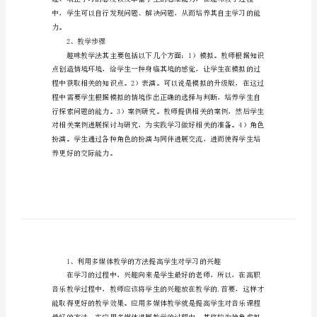
学
法
的
应
用
1、趣味教学法的意义
论
文
高
职
音
力。