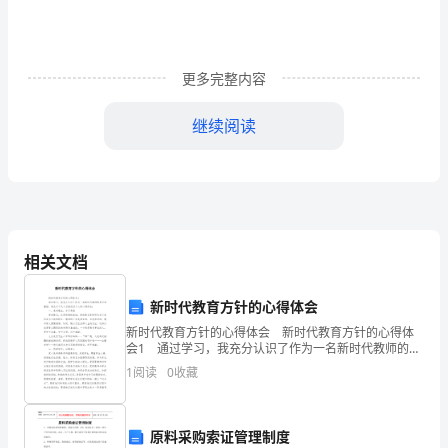
文
高
更多完整内容
职
音
继续阅读
乐
教
学
中
相关文档
趣
新时代教育方针的心得体会
味
新时代教育方针的心得体会 新时代教育方针的心得体
会1 通过学习，我充分认识了作为一名新时代教师的责
教
任和重担，现从以下几个方面谈谈个人的心得体会：
1
阅读
0
收藏
一、爱岗敬业，乐于奉献 爱岗敬业，这是师
学
法
原料采购索证管理制度