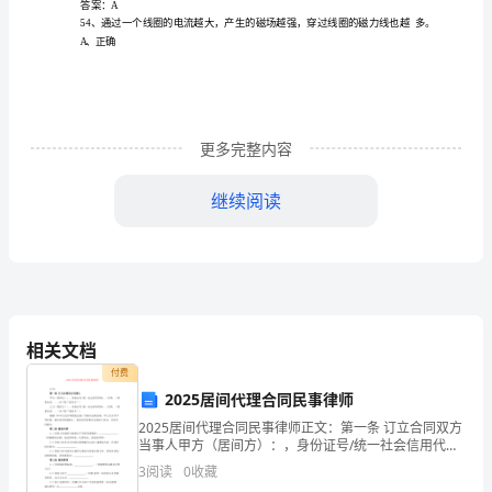
案
A
、
BC
1、
B、AB和BC
在
常
C、AB
更多完整内容
温
继续阅读
D、AC
常
压
答案
：D
20℃、
10L
种表述中
对波
抗描述
确的
4、以下四
，
阻
正
相关文档
325kPa
付费
波
抗
储能
件
电
能
件
此对电
说
A、
阻
是
元
，
阻是耗
元
，因
源来
，两者不
下,SF6
2025居间代理合同民事律师
2025居间代理合同民事律师正文：第一条 订立合同双方
气
波
抗的数值
线的电感
电容有关
此波
抗
当事人甲方（居间方）：，身份证号/统一社会信用代
B、
阻
与导
、
，因
阻
与
码：，住所：，联系电话：。（以下称“居间方”）乙方
体
3
阅读
0
收藏
（委托方）：，身份证号/统一社会信用代码：，住所