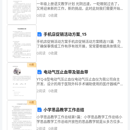
案：
一年级上册语文教学计划 光阴迅速，一眨眼就过去了，
答案
：B
又将迎来新的工作，新的挑战，此时此刻我们需要开始
做一个计划。你所接触过的计划都是什么样子的呢？下
B2、
0
阅读
0
收藏
面是小编整理的一年级上册语文教学计划10篇，欢迎
级式电
感
绝缘支
时
法兰底座绝缘垫绝缘必
6、测量串
压互
器
架tg6
，
须
对
于
手机店促销活动方案_15
手机店促销活动方案手机店促销活动方案精选15篇 为
中
了确保事情或工作有序有效开展，常常要根据具体情况
预先制定方案，方案是有很强可操作性的书面计划。那
0
阅读
0
收藏
性
么制定方案需要注意哪些问题呢？下面是小编整理的手
机
液
付费
电动气压止血带及驱血带
体
YTQ-B型电动气压止血仪电动气压止血仪为我公司自主
开发、设计的用于医院外科手术辅助使用的医疗器械产
电
品，为Ⅰ类B型医疗器械产品。产品主要由主机体和止血
2
阅读
0
收藏
带两部分组成。电动气压止血仪所使用的止血带规格，
介
分
付费
质
小学思品教学工作总结
电
小学思品教学工作总结第1篇：小学思品教学工作总结小
学思品教学工作总结开放性的思品教学就是从多方位多
气
角度改变传统的思品教学的 某些弊端，使思品教学充满
2
阅读
0
收藏
试