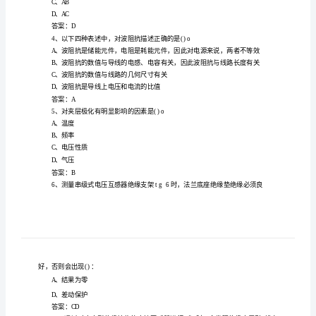
习
题
工理论知识复习题
及
在常
常
气体的密度
1、
温
压20℃、10L325kPa下,SF6
参
考
A、5.07
答
B、6.07
案
C、10.07
电
D、12.07
气
试
答案
：B