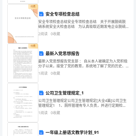
波
抗的数值
线路的
何
的
C、
阻
与
几
尺
付费
安全专项检查总结
密
波
抗
线
电
D、
阻
是导
上
压和
安全专项检查总结安全专项检查总结 关于开展脱硫脱
度
硝系统安全大检查总结 为认真吸取近期发电企业脱硫
脱硝系统6起人身伤亡事故的教训,我们认真落实公司相关
2
阅读
0
收藏
是
文件精神,结合我们脱硫系统的实际情况,按照电厂开
答案
：A
()kg/m3A、
付费
最新入党思想报告
对夹
极化有
响的
素
5、
层
明显影
因
5.07B、
最新入党思想报告党支部 ： 自从本人被确定为入党积极
分子以来，接受了党的教育，系统地了解了党的历史、
6.
性质、奋斗目标、建党宗旨、组织制度和组织原则等基
度
A、温
1
阅读
0
收藏
本知识。经过近一段时间的自己学习和党员的帮助，本
07C、
人在
10.
频率
B、
公司卫生管理规定_1
07D、
公司卫生管理规定公司卫生管理规定[大全4篇]公司卫生
管理规定1 1、厕所管理有专人负责，并进行定期检
电
性质
C、
压
12.
查。 2、禁止在厕所里随地吐痰、乱扔瓜皮果核、纸屑
1
阅读
0
收藏
等废弃物。 3、禁止厕所的墙壁、
07
气
D、
压
答
一年级上册语文教学计划_91