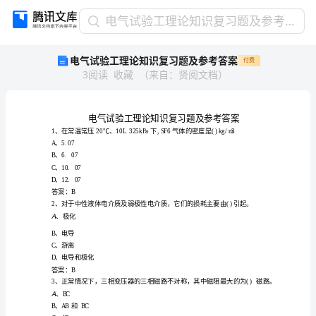
电
电气试验工理论知识复习题及参考答案
气
电气试验工理论知识复习题及参考答案
付费
试
3
阅读
收藏
（
来自
：
贤阅文档
）
验
工
理
论
知
识
复