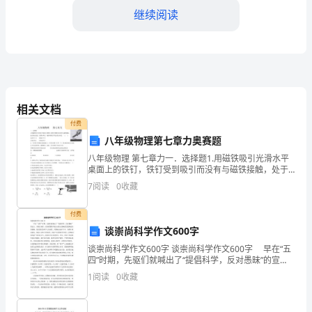
导、
继续阅读
同
事
们：
大
相关文档
家
付费
八年级物理第七章力奥赛题
好！
八年级物理 第七章力一．选择题1.用磁铁吸引光滑水平
我
桌面上的铁钉，铁钉受到吸引而没有与磁铁接触，处于
静止状态，如图6所示。磁铁对铁钉作用力的方向是 ( )
7
阅读
0
收藏
是
A.向左上方 B.
2024
付费
谈崇尚科学作文600字
年
谈崇尚科学作文600字 谈崇尚科学作文600字 早在“五
四”时期，先驱们就喊出了“提倡科学，反对愚昧”的宣
手
言。从现实来看，经济的繁荣不能自动防止愚昧的泛滥
1
阅读
0
收藏
和迷信的猖獗，提高国民的科学文化素质、同愚
术