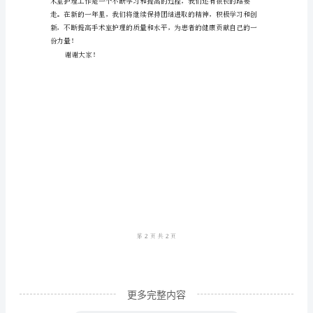
术
室
护
理
年
终
总
结
尊
敬
的
领
更多完整内容