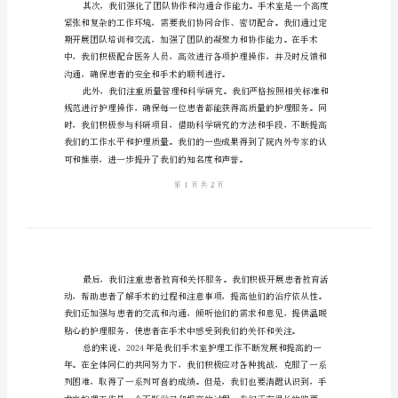
2024
手
术
室
护
挑战，取得了一系列可喜的成绩。
理
年
终
总
结
2024
验，得到了患者和家属的高度赞扬。
年
手