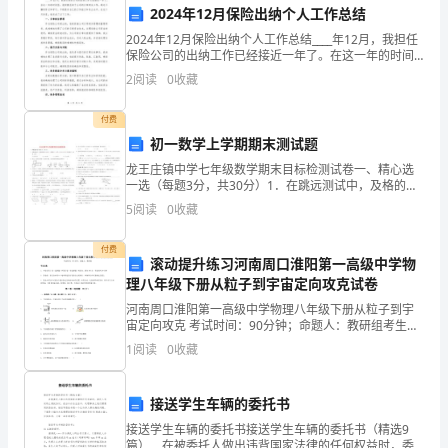
室
份力量！
2024年12月保险出纳个人工作总结
护
2024年12月保险出纳个人工作总结____年12月，我担任
谢谢大家！
保险公司的出纳工作已经接近一年了。在这一年的时间
理
里，我积极投身于公司的日常财务工作，通过不懈的努
2
阅读
0
收藏
力和学习，不断提升自己的工作能力和专业水平。
工
付费
作
初一数学上学期期末测试题
龙王庄镇中学七年级数学期末目标检测试卷一、精心选
的
一选（每题3分，共30分）1．在跳远测试中，及格的标
准是4.00米，王菲跳出了4.12米，记为＋0.12米，何叶
5
阅读
0
收藏
年
跳出了3.95米，记作( )A.
终
付费
滚动提升练习河南周口淮阳第一高级中学物
总
理八年级下册从粒子到宇宙定向攻克试卷
河南周口淮阳第一高级中学物理八年级下册从粒子到宇
结
宙定向攻克 考试时间：90分钟；命题人：教研组考生注
意：1、本卷分第I卷（选择题）和第Ⅱ卷（非选择题）两
1
阅读
0
收藏
报
部分，满分100分，考试时间90分钟2、答卷前，
告
接送学生车辆的委托书
人，
接送学生车辆的委托书接送学生车辆的委托书（精选9
篇） 在被委托人做出违背国家法律的任何权益时，委