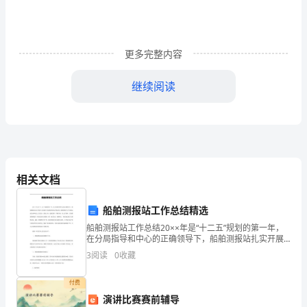
1、
每
天
更多完整内容
1100
继续阅读
点
前
睡
觉，
相关文档
每
船舶测报站工作总结精选
天
船舶测报站工作总结20××年是“十二五”规划的第一年，
630
在分局指导和中心的正确领导下，船舶测报站扎实开展
学习实践科学发展观和创先争优活动，紧紧围绕中心年
3
阅读
0
收藏
点
初制定的目标和重点工作任务，服务大局，创新思路，
不
前
付费
演讲比赛赛前辅导