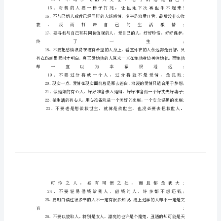
句
话
经
典
语
录
送
给
青
年
的