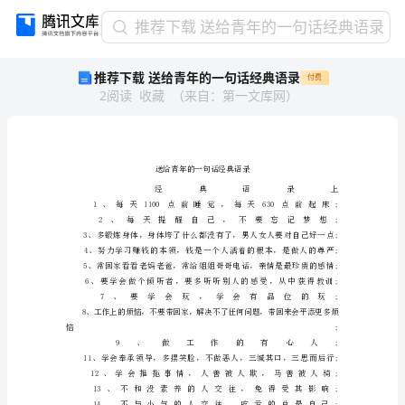
推
推荐下载 送给青年的一句话经典语录
荐
推荐下载 送给青年的一句话经典语录
付费
下
2
阅读
收藏
（
来自
：
第一文库网
）
载
送
给
青
年
的
一