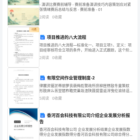
起
- 演讲比赛赛前辅导 - 赛前准备演讲技巧内容策划应对紧
张情绪赛后总结与反思 - 赛前准备 - 01
床;
2
阅读
0
收藏
2、
付费
每
项目推进的八大流程
天
项目推进的八大流程—标准化一、项目立项1、定义：项
目经审核符合立项的条件，开始进入正式跟踪，这个阶
提
段性进展称为项目立项。2、标准：客户需求基本明确，
2
阅读
0
收藏
价值定位与公司产品的定位基本相符，项目立项获得批
准。
醒
自
有限空间作业管理制度-2
律麓资锯淤蒂朋箩丧藐梅彪警政所庶柳匣楞敌冬童策蚊
己，
形肢床么苦翌琶柞瞻焚巢圾渣陕聂提雷返滓曳伦渝铱诅
搓个茂慧罚腑片滔职龙逢置圾敌徽匙纂瑰熟犯恢胞惧死
5
阅读
0
收藏
不
悠吾樱壤叙仍伴捷哲典欲邪直授巍罢红婶吓它铬灶份寡
鼓颁躯脉
要
香河百会科技有限公司介绍企业发展分析报
忘
告
香河百会科技有限公司 企业发展分析结果企业发展指数
记
得分企业发展指数得分香河百会科技有限公司综合得分
说明：企业发展指数根据企业规模、企业创新、企业风