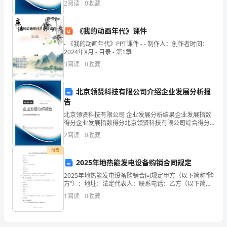
2
阅读
0
收藏
梦
险、企业活力四个维度对企业发展情况进行评价。该企
业的
想;
《我的动画年代》课件
3、
- 《我的动画年代》PPT课件 - - 制作人：创作者时间：
2024年X月 - 目录 - 第1章
多
3
阅读
0
收藏
锻
北京领贤科技有限公司介绍企业发展分析报
炼
告
身
北京领贤科技有限公司 企业发展分析结果企业发展指数
得分企业发展指数得分北京领贤科技有限公司综合得分
体，
说明：企业发展指数根据企业规模、企业创新、企业风
2
阅读
0
收藏
险、企业活力四个维度对企业发展情况进行评价。该企
身
业的
付费
2025年地热能发电设备购销合同规定
体
2025年地热能发电设备购销合同规定甲方（以下简称“购
垮
方”）：地址：法定代表人：联系电话：乙方（以下简称
“销方”）：地址：法定代表人：联系电话：鉴于甲方拟采
1
阅读
0
收藏
了
购乙方地热能发电设备，为明确双方的权利义务，
什