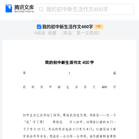
我
我的初中新生活作文400字
的
我的初中新生活作文400字
付费
初
4
阅读
收藏
（
来自
：
第一文库网
）
中
新
生
活
作
文
400