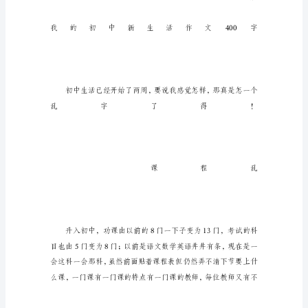
第
1
篇
我
的
初
中
新
生
活
作
文
400