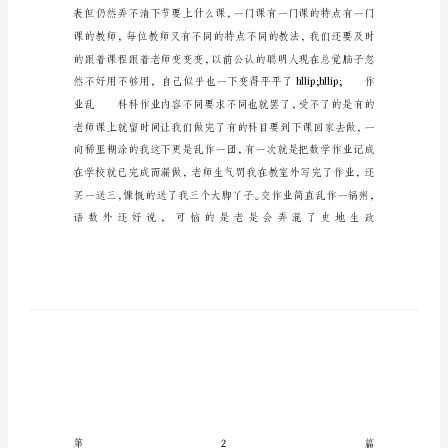
字
我
的
初
中
新
生
活
作
文
400
字