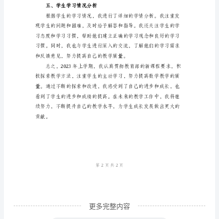
工
作
总
三、学习评价方法改革
结
2023
年
上
学
期，
我
作
为
更多完整内容