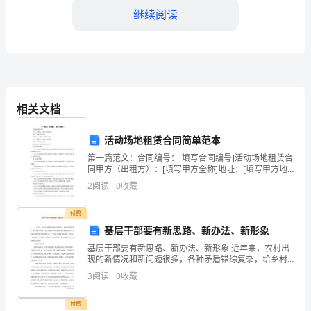
一
继续阅读
名
数
学
教
数学问题，激发学生的学习兴趣。
相关文档
师，
四、教学反思与改进
活动场地租赁合同简单范本
承
第一篇范文：合同编号：[填写合同编号]活动场地租赁合
担
同甲方（出租方）：[填写甲方全称]地址：[填写甲方地
址]联系方式：[填写甲方联系方式]乙方（承租方）：[填
2
阅读
0
收藏
了
写乙方全称]地址：[填写乙方地址]联系方
三
付费
基层干部要有新思路、新办法、新形象
个
基层干部要有新思路、新办法、新形象 近年来，农村出
五、学生学习情况分析
现的新情况和新问题很多，各种矛盾错综复杂，给乡村
年
治理带来了很大的困难。面对这些新矛盾和新问题以及
3
阅读
0
收藏
当前基层组织的新形势和新任务，广大基层干部要有新
级
付费