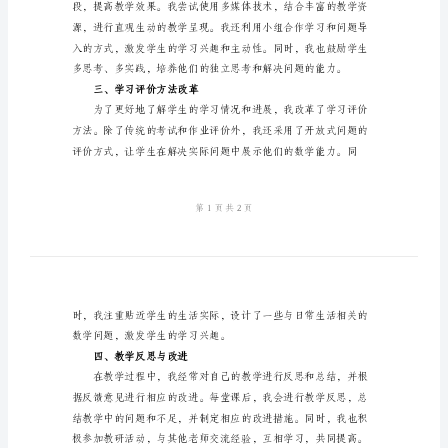
作
总
一、教学内容设计
结
2024
年
上
学
期
二、教学方法探索
数
学
教
学