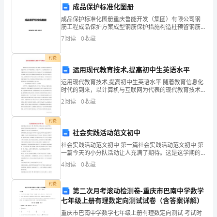
的
成品保护标准化图册
数
成品保护标准化图册重庆鲁能开发（集团）有限公司钢
筋工程成品保护方案成型钢筋保护措施构造柱预留钢筋
学
保护楼板钢筋成品保护模板工程成品保护方案混凝土工
7
阅读
0
收藏
程成品保护方案1、混凝土顶板成品保护．墙、柱、楼梯
踏步
教
付费
学
运用现代教育技术,提高初中生英语水平
运用现代教育技术,提高初中生英语水平 随着教育信息化
工
时代的到来，以计算机与互联网为代表的现代教育技术
带来了各学科教学的春天，将教学带入了全新的发展局
2
阅读
0
收藏
作。
面。现代教育技术在初中英语教学中的广泛运用，改
在
付费
社会实践活动范文初中
这
社会实践活动范文初中 第一篇社会实践活动范文初中 第
个
一篇今天的小分队活动让人充满了期待。这是这学期的
寒假社会实践中的第一个小分队活动。我们这次的实践
4
阅读
0
收藏
主题是学习交流会及户外会拓展活动。首先我们先去敏
贡献。
学
乐
付费
期
第二次月考滚动检测卷-重庆市巴南中学数学
七年级上册有理数定向测试试卷（含答案详解）
里，
重庆市巴南中学数学七年级上册有理数定向测试 考试时