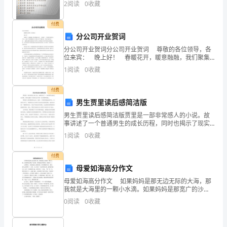
级
2
阅读
0
收藏
数
付费
分公司开业贺词
学
分公司开业贺词分公司开业贺词 尊敬的各位领导，各
下
位来宾： 晚上好！ 春暖花开，暖意融融，我们聚集
在这里，一起迎来了一个值得纪念的喜庆日子——庆祝
1
阅读
0
收藏
“紫名都装饰公司合肥分公司”隆重开业。值此开业庆
学
A、16B、10C、64
付费
期
男生贾里读后感简洁版
期
男生贾里读后感简洁版贾里是一部非常感人的小说。故
事讲述了一个普通男生的成长历程，同时也揭示了现实
五
判断对与错
共
大题
共计
、
（
1
，
10
末
社会中的一些问题和困扰。贾里的人物形象鲜活生动，
1
阅读
0
收藏
他是一个聪明而勤奋的学生，总是努力学习，希望通过
1、判一判。
考
自己的努
付费
试
母爱如海高分作文
试
母爱如海高分作文 如果妈妈是那无边无际的大海，那
我就是大海里的一颗小水滴。如果妈妈是那宽广的沙
漠，那我就是沙漠里的一粒细沙…… 记得那次，当我们
卷
0
阅读
0
收藏
能在上课的时候，原本晴朗的天空。顿时，被乌云笼罩
A