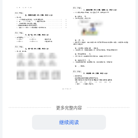
道
）
下
学校
教版
年
年级数学下学期期末考试试卷
班级
人
2024
二
A
学
姓名
学号
期
考试须知
：
………
密
……….………
1、
期
…
2、
封
………………
末
…
3、
线
………………
…
考
内
……..………
………
填空题
共
大题
每题
分
共计
一、
（
2
，
5
，
10
试
不
………………
1、填空。
…….
试
更多完整内容
准
………………
答
…….
该是()。
卷
题
……………
继续阅读
2、按要求填空。
A