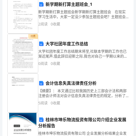
六
比
比
共
大题
共计
、
一
（
1
，
5
卷
新学期新打算主题班会_1
1、在○里填上“>”“<”“=”。
新学期新打算主题班会新学期新打算主题班会 在现实
附
学习生活中，大家一定没少参加主题班会吧？主题班会
形式活泼生动，安排紧凑，气氛和谐。那么问题来了，
2
阅读
0
收藏
解
要如何准备一个主题班会呢？以下是小编收集整理的新
学
析
付费
大学社团年度工作总结
考
七
连
连
共
大题
共计
、
一
（
1
，
5
大学社团年度工作总结期末将至,社联本学期的工作也已
1、估一估，连一连。
渐近尾声.值此辞旧迎新之际.我也对自己一学期以来的工
试
作做了如下总结:(一)本学期,我认真参加了社团联合会组
0
阅读
0
收藏
织的各项活动与会议.九月份的社团招新,让我对
须
知：
会计信息失真法律责任分析
考
【摘要】： 本文通过比较我国历史上三部会计法和两部
注册会计师法对会计信息失真法律责任的规定，分析了
试
我国会计信息失真法律责任的变迁过程，并在剖析这种
5
阅读
0
收藏
变迁的合理性的基础上进一步地探讨了完善我国会计信
时
桂林市坤乐物流投资有限公司介绍企业发展
间：
分析报告
60
桂林市坤乐物流投资有限公司 企业发展分析结果企业发