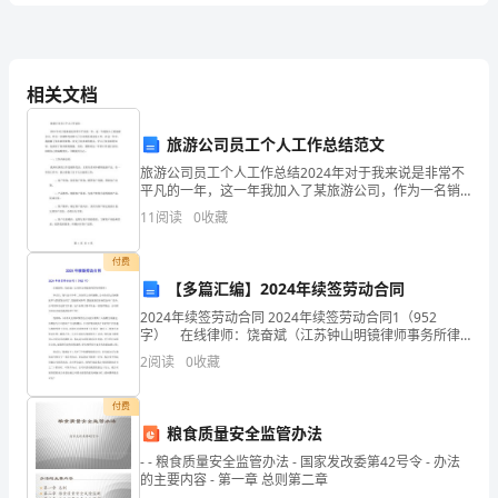
卷
附
相关文档
计算题
共
大题
每题
分
共计
二、
（
2
，
6
，
12
解
旅游公司员工个人工作总结范文
1、递等式计算。
旅游公司员工个人工作总结2024年对于我来说是非常不
析
平凡的一年，这一年我加入了某旅游公司，作为一名销
售代表参与了公司的各项业务工作。在这一年中，我接
11
阅读
0
收藏
触了很多新的事物，结交了很多新的朋友，学习了很多
人
新的
付费
教
【多篇汇编】2024年续签劳动合同
版
2024年续签劳动合同 2024年续签劳动合同1（952
2、我都能算，不信你瞧！
字） 在线律师：饶奋斌（江苏钟山明镜律师事务所律
2024
师） 李先生：我与公司今年二月份用工合同到期，公
2
阅读
0
收藏
司负责人讲到期就不与我再签合同了，我想请问律
年
付费
二
粮食质量安全监管办法
- - 粮食质量安全监管办法 - 国家发改委第42号令 - 办法
年
的主要内容 - 第一章 总则第二章