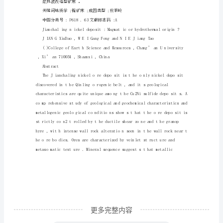
浆
还
是
硫化物矿床中具有特殊性。
热
液
格受韧性剪切带和花岗斑岩的控制,近
成
因
研究表明,矿石中金属硫化物明显晚于
Ξ
煎
茶
岭
镍
更多完整内容
矿