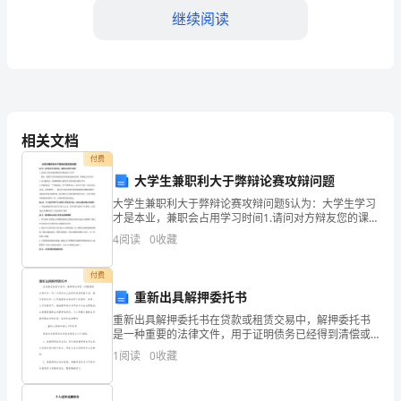
———
继续阅读
是
岩
浆
强烈的围岩蚀变,因此成矿作用也晚
还
相关文档
付费
是
大学生兼职利大于弊辩论赛攻辩问题
热
大学生兼职利大于弊辩论赛攻辩问题§认为：大学生学习
才是本业，兼职会占用学习时间1.请问对方辩友您的课余
液
时间都是在学习吗？答是，既然对方辩友愿意如此厚着
4
阅读
0
收藏
脸皮强词夺理，那我也无话可说。对方能举出一些兼职
成
影
付费
应是由热液作用形成的,成因类型属岩
因
重新出具解押委托书
浆热液改造型矿床。
姜
重新出具解押委托书在贷款或租赁交易中，解押委托书
是一种重要的法律文件，用于证明债务已经得到清偿或
履行后，拥有抵押权的一方同意解除对借款资产的抵
修
1
阅读
0
收藏
押。然而，在某些情况下，原始解押委托书可能丢失或
出现错误，
中图分类号:P618.63文献标志码:A
道