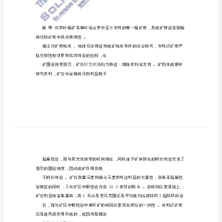
煎茶岭镍矿———是岩浆还是热液成因
热
姜修道,魏钢锋,聂江涛
液
成
因
煎
茶
岭
镍
矿
是
岩