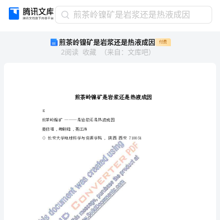
煎
煎茶岭镍矿是岩浆还是热液成因
茶
煎茶岭镍矿是岩浆还是热液成因
付费
岭
2
阅读
收藏
（
来自
：
文库吧
）
镍
矿
是
岩
浆
还
是
Ξ