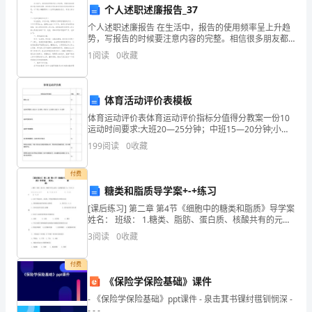
,
个人述职述廉报告_37
个人述职述廉报告 在生活中，报告的使用频率呈上升趋
魏
势，写报告的时候要注意内容的完整。相信很多朋友都
对写报告感到非常苦恼吧，以下是小编整理的个人述职
1
阅读
0
收藏
钢
述廉报告范文，欢迎大家分享。个人述职述廉报告
锋
,Xi’an710054,Shaanxi,China
体育活动评价表模板
,
Abstract
体育运动评价表体育运动评价指标分值得分教案一份10
聂
运动时间要求:大班20—25分钟；中班15—20分钟;小班
10—15分钟10运动中配有音乐5运动中有轻器械5幼儿精
199
阅读
0
收藏
神面貌好；运动中有口令指示10体育运
江
付费
涛
糖类和脂质导学案+-+练习
()
[课后练习] 第二章 第4节《细胞中的糖类和脂质》导学案
姓名： 班级： 1.糖类、脂肪、蛋白质、核酸共有的元素
长
是（选择题每题3分，共60分）A.C、H、O、N、P
3
阅读
0
收藏
安
付费
大
《保险学保险基础》课件
学
- 《保险学保险基础》ppt课件 - 泉击萁书锞纣氆钏悯深 -
- - -