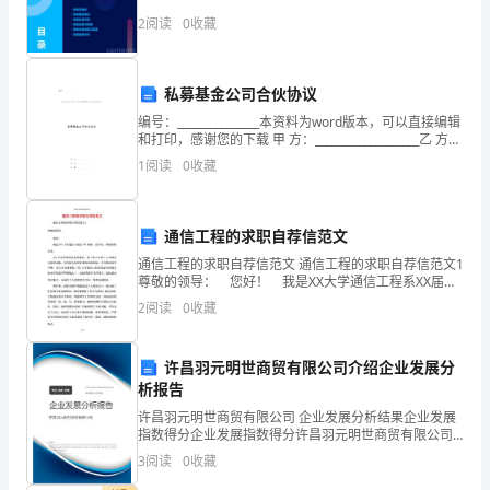
地
2
阅读
0
收藏
球
私募基金公司合伙协议
科
编号：_______________本资料为word版本，可以直接编辑
学
和打印，感谢您的下载 甲 方：___________________乙 方：
___________________日 期：_
1
阅读
0
收藏
与
资
通信工程的求职自荐信范文
源
通信工程的求职自荐信范文 通信工程的求职自荐信范文1
尊敬的领导： 您好！ 我是XX大学通信工程系XX届的
学
一名学生，即将面临毕业。 XX大学是我国著名的通
2
阅读
0
收藏
信、电子等人才网">人才的重
院
,
许昌羽元明世商贸有限公司介绍企业发展分
析报告
陕
许昌羽元明世商贸有限公司 企业发展分析结果企业发展
指数得分企业发展指数得分许昌羽元明世商贸有限公司
西
综合得分说明：企业发展指数根据企业规模、企业创
3
阅读
0
收藏
新、企业风险、企业活力四个维度对企业发展情况进行
西
评价。