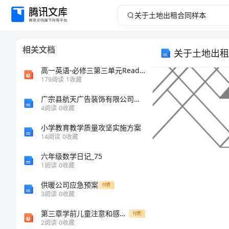
关
于
相关文档
关于土地出租
土
高一英语-必修三第三单元Reading-and-Thinking课件
地
179
阅读
1
收藏
广宗县航天广告装饰有限公司介绍企业发展分析报告
出
4
阅读
0
收藏
租
小学教育教学质量攻坚实施方案
14
阅读
0
收藏
合
六年级数学日记_75
1
阅读
0
收藏
同
供暖公司应急预案
付费
样
3
阅读
0
收藏
第三章学前儿童注意和感知觉的发展ppt课件
付费
本
2
阅读
0
收藏