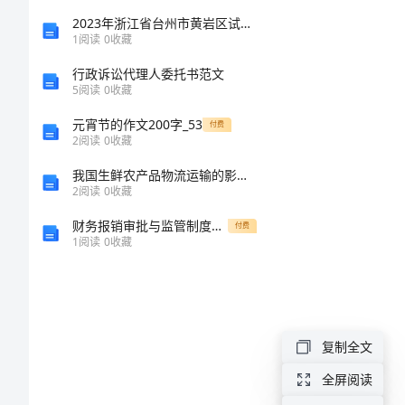
编
2023年浙江省台州市黄岩区试验检测师之交通工程考试题库含完整答案【全优】
1
阅读
0
收藏
号：
行政诉讼代理人委托书范文
HT-
5
阅读
0
收藏
SOoAMKyqNNghYaQHUPcv
元宵节的作文200字_53
付费
2
阅读
0
收藏
甲
我国生鲜农产品物流运输的影响因素分析
方：
2
阅读
0
收藏
_____________________
财务报销审批与监管制度范文
付费
乙
1
阅读
0
收藏
方：
_____________________
签
复制全文
订
全屏阅读
日