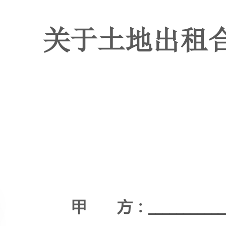
甲方：_____________________
乙方：_____________________
签订日期：_____________________
WORD文档/A4打印/可编辑