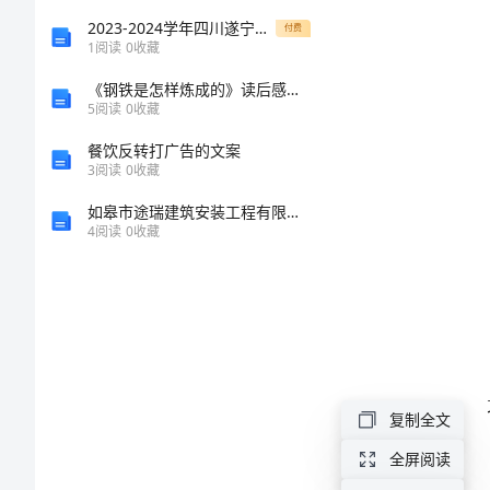
特
2023-2024学年四川遂宁市第二中学数学七年级上册第三章一元一次方程方程综合训练练习题（解析版）
付费
书
1
阅读
0
收藏
航
文
《钢铁是怎样炼成的》读后感样本
空
5
阅读
0
收藏
小
餐饮反转打广告的文案
镇
3
阅读
0
收藏
一、
项
如皋市途瑞建筑安装工程有限公司介绍企业发展分析报告
项目描述
4
阅读
0
收藏
目
建
议
书
文
复制全文
化
全屏阅读
小