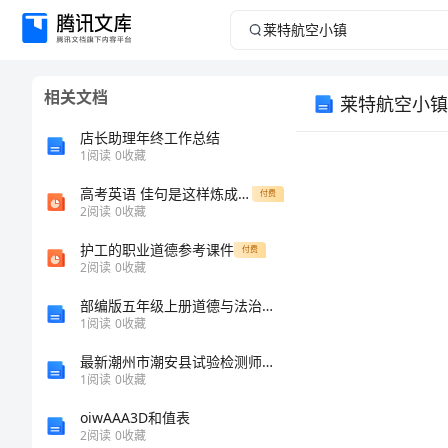
莱
特
相关文档
莱特航空小镇
航
店长助理年终工作总结
空
1
阅读
0
收藏
高考英语 佳句是这样炼成的课件
小
付费
2
阅读
0
收藏
镇
护工的职业道德参考课件
付费
2
阅读
0
收藏
项
中
部编版五年级上册道德与法治期末测试卷附答案【研优卷】
国
1
阅读
0
收藏
目
成
最新潮州市潮安县试验检测师之交通工程考试题库及参考答案（基础题）
建
1
阅读
0
收藏
都??
oiwAAA3D和值表
议
莱
2
阅读
0
收藏