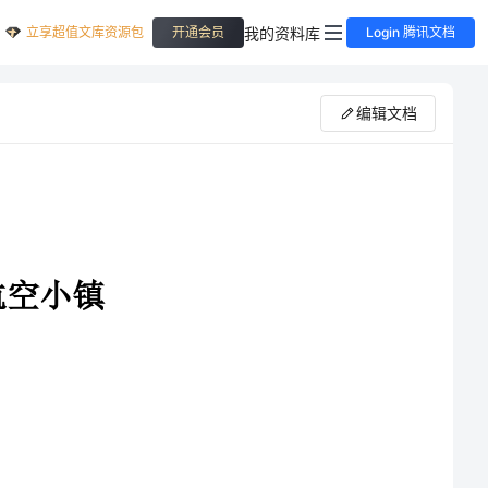
立享超值文库资源包
我的资料库
开通会员
Login 腾讯文档
编辑文档