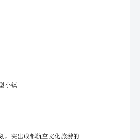
围绕着成都空港中心及临空产业基地的发展规划，突出成都航空文化旅游的
特色，采取政府引导、企业投资及市场运作的模式，在成都天府新区中心西南方向
15公里的2平方公里的区域内，用3~5年时间建成一座山清水秀、绿色环保的航