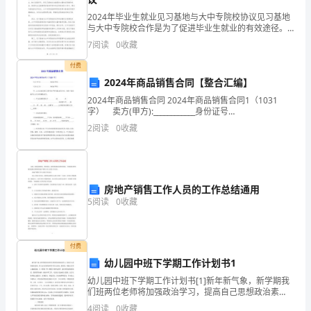
负
2024年毕业生就业见习基地与大中专院校协议见习基地
一
与大中专院校合作是为了促进毕业生就业的有效途径。
随着社会的发展和大中专院校毕业生人数的增加，就业
层
7
阅读
0
收藏
压力也与日俱增。为了帮助毕业生更好地适应职场，并
提高
4.9M,
付费
2024年商品销售合同【整合汇编】
地
2024年商品销售合同 2024年商品销售合同1（1031
字） 卖方(甲方):____________身份证号
上
码:____________________ 买房(乙方):____________身
2
阅读
0
收藏
30
层，
一
房地产销售工作人员的工作总结通用
5
阅读
0
收藏
层
层
付费
高
幼儿园中班下学期工作计划书1
幼儿园中班下学期工作计划书[1]新年新气象，新学期我
5.45M,
们班两位老师将加强政治学习，提高自己思想政治素
质，树立良好的形象和科学的儿童观、教育观，使幼儿
4
阅读
0
收藏