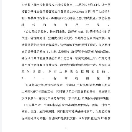
直
度
及
层
高
控
固支撑、浇筑混凝土。
制
措
施
一、
工
1
程
概