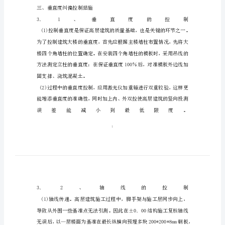
措
层高5.45M,二层及以上层高3M。
施
二、垂直度规范施工要求
蓝
湾
翠
园
高
层
住
宅
楼
三、垂直度纠偏控制措施
垂