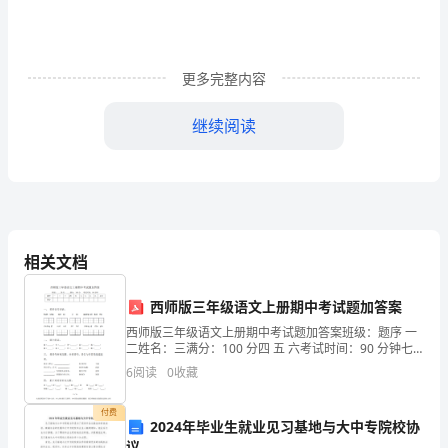
况
7#
更多完整内容
楼
继续阅读
底
下
两
层，
相关文档
负
二
西师版三年级语文上册期中考试题加答案
西师版三年级语文上册期中考试题加答案班级：题序 一
层
二姓名：三满分：100 分四 五 六考试时间：90 分钟七
八 九 总分得分一、 看拼音写词语。huān yíngchuànɡ
层
6
阅读
0
收藏
jǔxùn sùnu
高-3.9M，
付费
2024年毕业生就业见习基地与大中专院校协
议