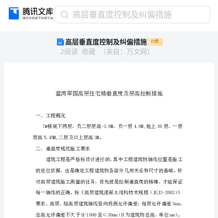
高
高层垂直度控制及纠偏措施
层
高层垂直度控制及纠偏措施
付费
垂
2
阅读
收藏
（
来自
：
万文网
）
直
度
控
制
及
纠
偏
一、工程概况