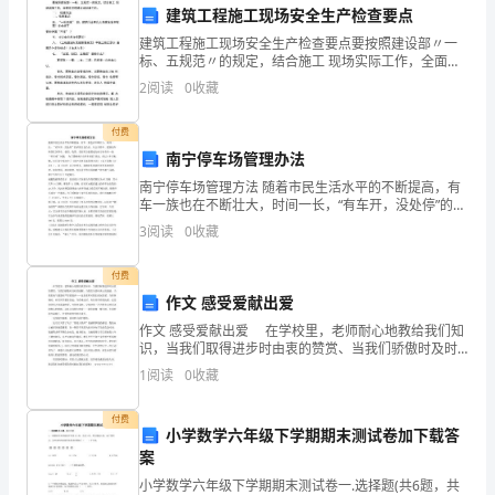
建筑工程施工现场安全生产检查要点
格，
第五条劳动合同的
建筑工程施工现场安全生产检查要点要按照建设部〃一
并
标、五规范〃的规定，结合施工 现场实际工作，全面进
行现场安全检查工作。:、检查重点三、“一标五规” 四、
2
阅读
0
收藏
希
建筑行业有几大伤害发生率较高？安全施工要杜绝哪“
望
付费
南宁停车场管理办法
通
南宁停车场管理方法 随着市民生活水平的不断提高，有
车一族也在不断壮大，时间一长，“有车开，没处停”的矛
过
止。
盾日益凸显。从公共停车、道路泊车和居住区停车、使
3
阅读
0
收藏
用、收费、责任等方面都成为南宁市有车一族“停车难”
与
付费
乙
作文 感受爱献出爱
方
作文 感受爱献出爱 在学校里，老师耐心地教给我们知
第六条争议解决
识，当我们取得进步时由衷的赞赏、当我们骄傲时及时
签
的提醒、当我们失落时真心的鼓励、当我们淘气捣蛋时
1
阅读
0
收藏
严厉的批评——这是老师对我们深沉的爱。当你摔倒
时，
订
付费
提交有管辖权的人民法院解决。
小学数学六年级下学期期末测试卷加下载答
劳
案
动
小学数学六年级下学期期末测试卷一.选择题(共6题，共