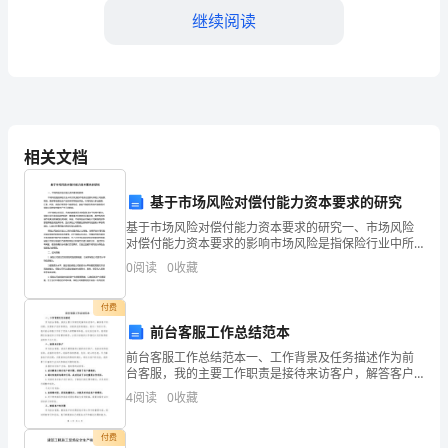
姓
继续阅读
名）
鉴
于
甲
相关文档
方
基于市场风险对偿付能力资本要求的研究
拥
基于市场风险对偿付能力资本要求的研究一、市场风险
对偿付能力资本要求的影响市场风险是指保险行业中所
第四条保密条款
有
涉及到的市场变化因素对保险公司股票、期货、债券等
0
阅读
0
收藏
投资组合产生影响而导致的风险。市场风险大多由股
合
票、汇率、
付费
法
前台客服工作总结范本
前台客服工作总结范本一、工作背景及任务描述作为前
经
露。保密期限为合同结束后五年。
台客服，我的主要工作职责是接待来访客户，解答客户
的问题，处理客户投诉和建议，并提供优质的服务。经
营
4
阅读
0
收藏
过一年的工作，我对前台客服工作有了更深入的理解和
体验。在
资
付费