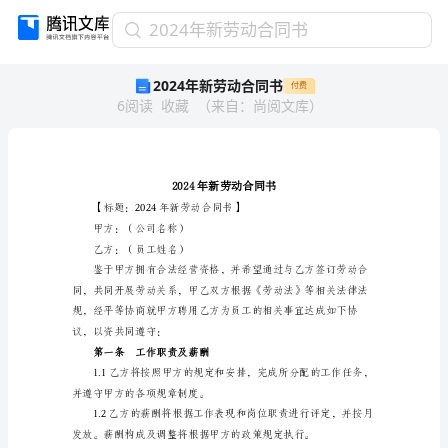
2024
2024年新劳动合同书
年
2024年新劳动合同书
付费
新
6
阅读
收藏
（
来自
：
尚阅文库
）
劳
动
合
同
书
2024
【标题：20
年
甲方：（公司名称）