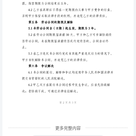
合
同
第二条工作时间及休假
书】
甲
方：
（公
司
甲方的批准。
名
第三条劳动保护
称）
乙
方：
（员
更多完整内容
工