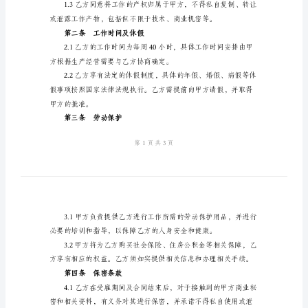
新
乙方：（员工姓名）
劳
动
合
同
书
议，以资共同遵守：
【标
第一条工作职责及薪酬
题：
2024
并遵守甲方的各项规章制度。
年
新
劳
动