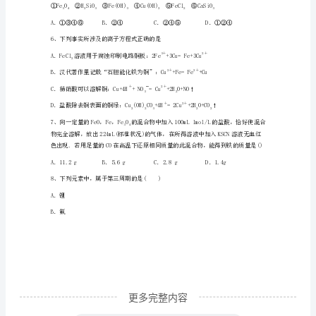
联
考
蓝
模
拟
C．加水溶解，用pH试纸测溶液的酸碱性
试
D
题
3、下列描述的一定是金属单质的是()
含
解
析
更多完整内容