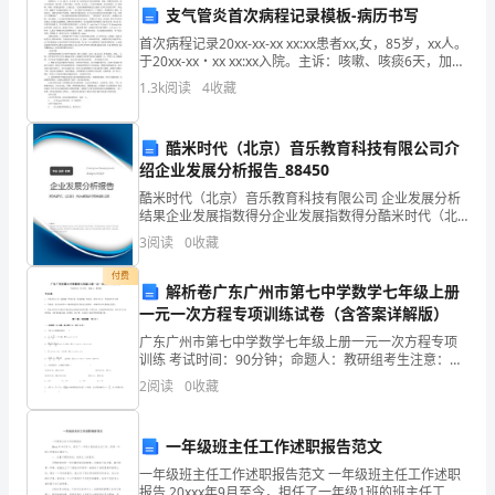
一
6、下列事实所涉及的离子方程式正确的是
支气管炎首次病程记录模板-病历书写
化
首次病程记录20xx-xx-xx xx:xx患者xx,女，85岁，xx人。
于20xx-xx・xx xx:xx入院。主诉：咳嗽、咳痰6天，加重
2
学
伴喘息1天。病例特点：1 .女，85岁；2.患者于6天前受
1.3k
阅读
4
收藏
凉
下
酷米时代（北京）音乐教育科技有限公司介
＋
－2＋
册
3
绍企业发展分析报告_88450
期
酷米时代（北京）音乐教育科技有限公司 企业发展分析
223
结果企业发展指数得分企业发展指数得分酷米时代（北
末
京）音乐教育科技有限公司综合得分说明：企业发展指
3
阅读
0
收藏
数根据企业规模、企业创新、企业风险、企业活力四个
34
联
维度对
付费
解析卷广东广州市第七中学数学七年级上册
考
一元一次方程专项训练试卷（含答案详解版）
广东广州市第七中学数学七年级上册一元一次方程专项
模
训练 考试时间：90分钟；命题人：教研组考生注意：
1、本卷分第I卷（选择题）和第Ⅱ卷（非选择题）两部
拟
2
阅读
0
收藏
分，满分100分，考试时间90分钟2、答卷前，考生务
8、下列元素中，属于第三周期的是()
试
一年级班主任工作述职报告范文
题
A．锂
一年级班主任工作述职报告范文 一年级班主任工作述职
报告 20xxx年9月至今，担任了一年级1班的班主任工