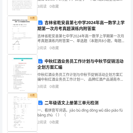
含
作，现将一年的工作情况汇报如下： 一、注重习惯的养
B．氟
3
阅读
0
收藏
成，培养主人翁意识。 习惯的培养是一件任重而道
解
付费
吉林省乾安县第七中学2024年高一数学上学
析
期第一次月考真题演练内附答案
注
吉林省乾安县第七中学2024年高一数学上学期第一次月
考真题演练内附答案一、单选题（本题共8小题，每题5
意
分，共40分）1、已知正实数满足，则的最小值是（）A
2
阅读
0
收藏
B.C. D.2、已知集合则（ ）A.
事
中秋红酒业务员工作计划与中秋节促销活动
项:1．
企划方案汇编
答
中秋红酒业务员工作计划与中秋节促销活动企划方案汇
编中秋红酒业务员工作计划一、 品牌红酒产品湖南市场
swot分析 二、 消费者__行为的分析 三、 k/a客户销售促
题
3
阅读
0
收藏
进分析与建议 四、 __宣传建议 五、
前，
付费
二年级语文上册第三单元检测
考
一、看拼音写词语。jiǎo bù dīng dōng wǔ dǎo piāo fú
bāng zhù （ ） （
生
2
阅读
0
收藏
先