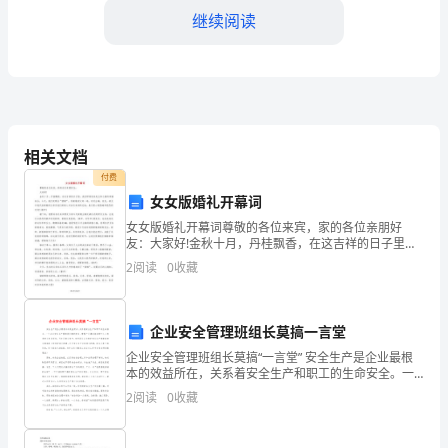
2024-
继续阅读
2025
学
年
山
相关文档
东
付费
女女版婚礼开幕词
济
女女版婚礼开幕词尊敬的各位来宾，家的各位亲朋好
南
友：大家好!金秋十月，丹桂飘香，在这吉祥的日子里，
我们即将迎来先生和小姐的幸福结合。今天，我们欢聚
2
阅读
0
收藏
第
在“酒楼”，同新娘的父母一道，欢送出嫁，首先，请允许
我代
一
5
企业安全管理班组长莫搞一言堂
中
企业安全管理班组长莫搞“一言堂” 安全生产是企业最根
本的效益所在，关系着安全生产和职工的生命安全。一
学
个企业安全生产要取得长期的安全，需要广泛调动每名
2
阅读
0
收藏
职工人人有责的工作乐观性。可在日常工作中，有些
高