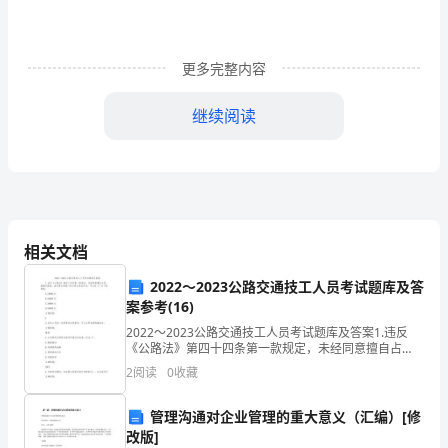
题
（共
化
．土壤酸
．土地盐
A
B
更多完整内容
25
题，
继续阅读
水
．
土流失
．土地
C
D
每
题
种
式
在
水土流失是土壤侵蚀的一
主要形
，现
我国的水土流失状况十分严重，大约
2
水
面积
长
南
北
都有水
平方千米的
土流失
，黄河流域、
江流域、华
丘陵山地、
方土石山地
分）
相关文档
发
据
流失的
生。
此回答
4
读
2022～2023公路交通技工人员考试题库及答
我
南
低
态
叙
．关于
国
方
山丘陵地区生
环境的正确
4
案参考(16)
图
．生活能源短缺，乱砍滥伐现象严重，
致
A
2022～2023公路交通技工人员考试题库及答案1.违反
《公路法》第四十四条第一款规定，未经同意擅自占
1，
用、挖掘公路的，由交通主管部门责令停止违法行为，
因
润
植
使
破坏
恢
也
．
气候多雨湿
，
被即
被
，
复
容
2
阅读
0
收藏
B
可以处（）以下的罚款。A.10000元B.2000
回
态
破坏只
低
游
．生
环境的
影响
山丘陵地区不影响下
地区的工农业生
C
管理沟通对企业管理的重大意义（汇编）[修
答
较
改版]
．这里的人地关系比
缓
D