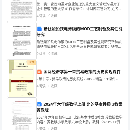
1-
第一篇：管理沟通对企业管理的重大意义管理沟通对于
有
叙
．
关黄土高原地区的正确
5
企业管理的重大意义 作者单位：计财部联智公司 姓名：
3
王烨 摘要 管理离不开沟通，沟通是管理艺术的精髓，而
依靠
统
耕
技
和耕
式
低
大
垦辟
坡
．由于
传
的
作
术
作方
，农民收入
下，
量
陡
4
阅读
0
收藏
A
管理活动时刻存在于我们身边。管理沟通能力是一个人
题
成
矛
造
尖锐的人地
盾
锆钛酸铅铁电薄膜的MOD工艺制备及其性能
1．
前
有许
宜
宜
垦
研究
．目
，黄土高原还
多
农荒地，这些
农荒地的
殖，可以缓解这里的人地
B
关
锆钛酸铅铁电薄膜的MOD工艺制备及其性能研究锆钛酸
今后
发
向为
耕
大
发
道
盾．
黄土高原农业
展方
退
还草、
力
展畜牧业的
C
铅铁电薄膜的MOD工艺制备及其性能研究摘要：铁电材
料在微电子领域中具有重要的应用前景。锆钛酸铅铁电
于
水
就
因为
合
垦
因
成
．黄土高原的
土流失
是
人类的不
理
殖这一原
造
D
0
阅读
0
收藏
薄膜以其优异的铁电性能和良好的可控性而备受关注。
本文
该
付费
68
国际经济学第十章贸易政策的历史实现课件
地
- 第十章 - 贸易政策的历史实践 - <#> - 精选PPT课件 -
区
4
阅读
0
收藏
农
业
2024年六年级数学上册 比的基本性质 3教案
苏教版
生
2024年六年级数学上册 比的基本性质 3教案 苏教版教学
内容：苏教版小学数学六年级上册，教科书p70～71例
产
3、例4和“练一练”，练习十三第6～8题。教学目标：1、
6
阅读
0
收藏