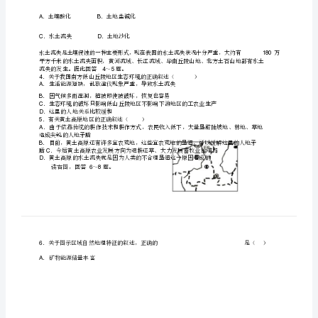
方
地
高二区域地理
区
练
读图，回答题
11-3
习
试
该
产
叙
．关于
地区农业生
的
1
题
该
综合
．加强
地区农业资源的
开
A
高
二
为
该
产
应大
发
品
．
促进
地区农业生
，
力
展商
粮生
B
区