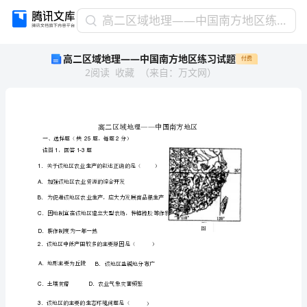
高
高二区域地理——中国南方地区练习试题
二
高二区域地理——中国南方地区练习试题
付费
区
2
阅读
收藏
（
来自
：
万文网
）
域
地
理
——
中
国
南