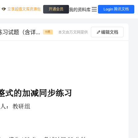
立享超值文库资源包
我的资料库
开通会员
Login 腾讯文档
第一次月考滚动检测卷-四川遂宁二中数学七年级上册整式的加减同步练习试题（含详细解析）
编辑文档
本文由万文网提供
付费
1、本卷分第I卷（选择题）和第Ⅱ卷（非选择题）两部分，满分100分，考试时间90分钟
3、答案必须写在试卷各个题目指定区域内相应的位置，如需改动，先划掉原来的答案，然后再写上新