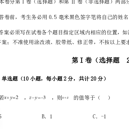
的答案；不准使用涂改液、胶带纸、修正带，不按以上要求作答的答案无效。
第I卷（选择题20分）
一、单选题（10小题，每小题2分，共计20分）
1、若，，则的值等于（）
A．5B．1C．-1D．-5
A．B．C．D．
3、减去等于的多项式是（）．
A．B．C．D．