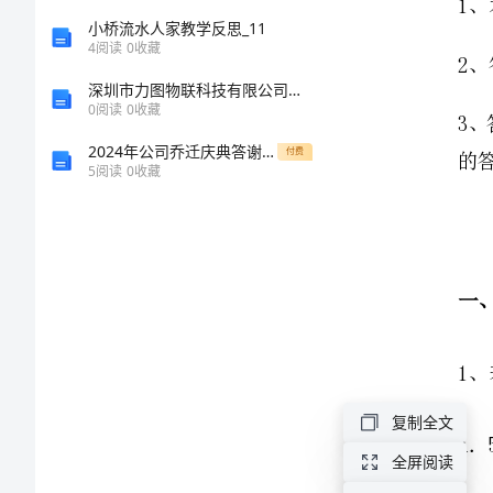
四
小桥流水人家教学反思_11
4
阅读
0
收藏
川
深圳市力图物联科技有限公司介绍企业发展分析报告
0
阅读
0
收藏
遂
2024年公司乔迁庆典答谢致辞
付费
5
阅读
0
收藏
宁
二
中
数
学
复制全文
七
全屏阅读