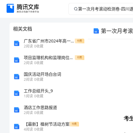
第
一
相关文档
次
广东省广州市2024年高一上学期期末生物试题解析版
付费
月
2
阅读
0
收藏
项目监理机构和监理岗位设置情况及职责划分
考
付费
2
阅读
0
收藏
滚
国庆活动开场白台词
2
阅读
0
收藏
动
工作总结开头_9
考生注意：
1
阅读
0
收藏
检
酒店工作思路报道
测
2
阅读
0
收藏
【最新】植树节活动方案
付费
卷-
4
阅读
0
收藏