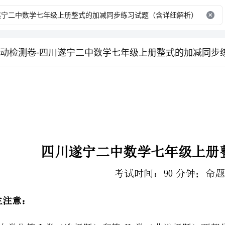
四川遂宁二中数学七年级上册整式的加减同步练习
考试时间：90分钟；命题人：教研组
2、答卷前，考生务必用0.5毫米黑色签字笔将自己的姓名、班级填写在试卷规定位置上