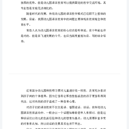
意
义
和
方
法
幼
儿
园
幼
儿
语