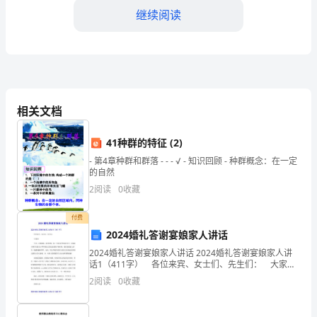
继续阅读
儿
语
言
教
相关文档
育
的
41种群的特征 (2)
- 第4章种群和群落 - - - √ - 知识回顾 - 种群概念：在一定
意
的自然
义
2
阅读
0
收藏
和
付费
2024婚礼答谢宴娘家人讲话
方
2024婚礼答谢宴娘家人讲话 2024婚礼答谢宴娘家人讲
法
话1（411字） 各位来宾、女士们、先生们： 大家
好! 今天，宾朋满座，惠风和畅，是一个喜庆祥和的好
2
阅读
0
收藏
日子。在我的小姨子白露女士和李琰先生喜
导