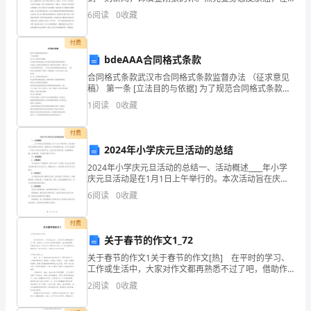
的
与病魔顽强抗争多年后，他表示是时候该放手了，再也
6
阅读
0
收藏
不会出演《金刚狼》续集，因此，的3月3日就是
关
付费
键
bdeAAA合同格式条款
要
合同格式条款武汉市合同格式条款监督办法 （征求意见
稿） 第一条 [立法目的与依据] 为了规范合同格式条款，
素。
防止滥用合同格式条款损害消费者合法权益，促使经营
1
阅读
0
收藏
者诚信经营，维护社会经济秩序，根据《中华人民共
幼
付费
儿
2024年小学庆元旦活动的总结
2024年小学庆元旦活动的总结一、活动概述____年小学
期
庆元旦活动是在1月1日上午举行的。本次活动旨在庆祝
新年的到来，增进师生之间的情感交流，并为学生提供
是
6
阅读
0
收藏
一个展示才艺和交流的平台。活动内容丰富多样，包
人
付费
关于春节的作文1_72
脑
关于春节的作文1关于春节的作文[热] 在平时的学习、
发
工作或生活中，大家对作文都再熟悉不过了吧，借助作
文人们可以反映客观事物、表达思想感情、传递知识信
2
阅读
0
收藏
育
息。那么你有了解过作文吗？以下是小编帮大家整理