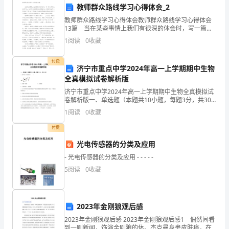
教师群众路线学习心得体会_2
语：
教师群众路线学习心得体会教师群众路线学习心得体会
13篇 当在某些事情上我们有很深的体会时，写一篇心
幼
得体会，记录下来，这样可以记录我们的思想活动。你
1
阅读
0
收藏
想好怎么写心得体会了吗？以下是小编帮大家整理的教
儿
付费
语
济宁市重点中学2024年高一上学期期中生物
全真模拟试卷解析版
言
济宁市重点中学2024年高一上学期期中生物全真模拟试
卷解析版一、单选题（本题共10小题，每题3分，共30
发
分）1、图中的X代表的是（ ）A．致敏T细胞 B．浆细
1
阅读
0
收藏
胞C．巨噬细胞 D．癌细胞2、以玉米籽粒
展
付费
是
光电传感器的分类及应用
智
- 光电传感器的分类及应用 - - - - -
5
阅读
0
收藏
力
发
2023年金刚狼观后感
育
2023年金刚狼观后感 2023年金刚狼观后感1 偶然间看
到一则新闻，饰演金刚狼的休。杰克曼身患皮肤癌，在