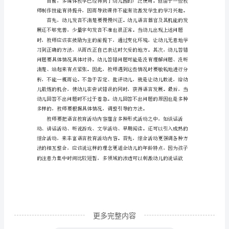
专业性是家庭无法相比的。
言
教
育
育水平。
的
意
义
养。
和
方
法
幼
儿
园
更多完整内容
幼