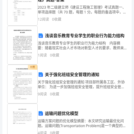
嘴
2023 年二级建立师《建设工程施工管理》考试真题一、
里
单项选择题（共 70 题，每题 1 分。每题的备选项中，只
有 1 个最符合题意）1.编制项目建议书属于建设工程项
得
12
阅读
0
收藏
目全寿命周期（）oA.决策阶段的工
知，
浅谈音乐教育专业学生的职业行为能力结构
“四
浅谈音乐教育专业学生的职业行为能力结构 内容摘
要：随着现实社会人才市场对新型人才的要求、教师来
书
源渠道的多元化以及就业形势的严峻性等诸多因素，使
1
阅读
0
收藏
音乐教育专业人才培养目标的变革势在必行，音乐教育
五
专业人
付费
经”
关于强化班组安全管理的通知
那
关于强化班组安全管理的通知 项目部所属各工区、外协
单位： 为进一步加强班组安全管理，提升班组安全管理
水平，提高班组人员安全意识，避免与减少安全事故发
玩
9
阅读
0
收藏
生。项目部结合生产经营实际拟定以下班组安全管理要
意
运输问题优化模型
儿
运输方案问题的优化模型摘要：本文研究运输最优化问
是
题。运输问题(Transportation Problem)是一个典型的线
性规划问题。一般的运输问题就是要解决把某种产品从
4
阅读
0
收藏