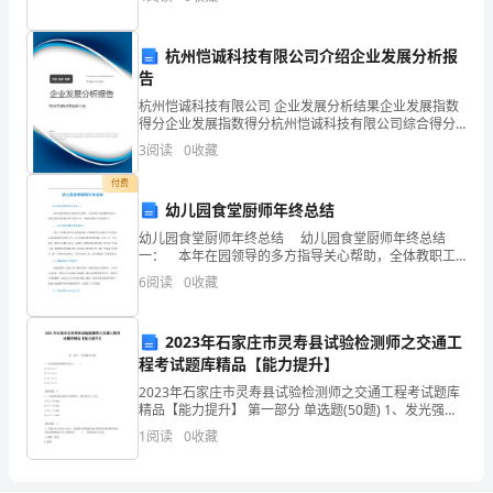
相
若干个产地调运到若干个销地，在
当
杭州恺诚科技有限公司介绍企业发展分析报
告
有
杭州恺诚科技有限公司 企业发展分析结果企业发展指数
份
得分企业发展指数得分杭州恺诚科技有限公司综合得分
说明：企业发展指数根据企业规模、企业创新、企业风
3
阅读
0
收藏
量
险、企业活力四个维度对企业发展情况进行评价。该企
业的
付费
的
幼儿园食堂厨师年终总结
东
幼儿园食堂厨师年终总结 幼儿园食堂厨师年终总结
一： 本年在园领导的多方指导关心帮助，全体教职工
西。
的理解和支持下，厨房在本年较好的完成了各项工作，
6
阅读
0
收藏
现将具体的工作总结如下： 一、认认真真做事老老实
出
实
2023年石家庄市灵寿县试验检测师之交通工
于
程考试题库精品【能力提升】
某
2023年石家庄市灵寿县试验检测师之交通工程考试题库
精品【能力提升】 第一部分 单选题(50题) 1、发光强度
种
系数的单位为（ ）。A.cd·lx-1B.cd·lx-2C.lm·lx-1D.l
1
阅读
0
收藏
需