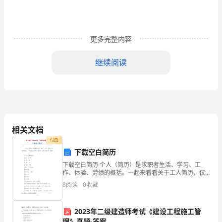
知
道
更多完整内容
天
继续阅读
高
地
的文明史，就是不容易出自然
厚
的
相关文档
家
付费
伙。
下载空白简历
下载空白简历 个人（简历）是求职者生活、学习、工
胡同，不给她任何喘息的时机。
从
作、体验、劳绩的概括。一起来看看关于工人简历，仅
供大家参考！感谢！ 工人个人简历范文 姓名： 杨XX
老
8
阅读
0
收藏
性 别： 男
师
2023年二级建造师考试《建设工程施工管
理》真题-答案