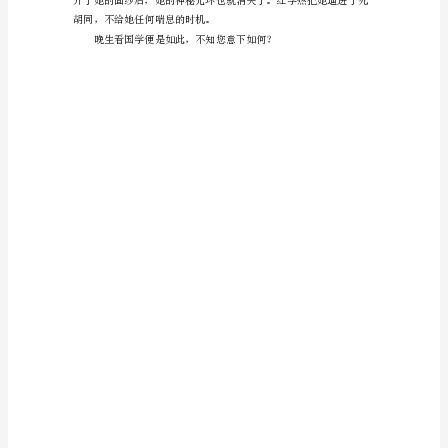
《论
语》
和
《孟
子》
时，
是
16
岁，
还
是
个
不