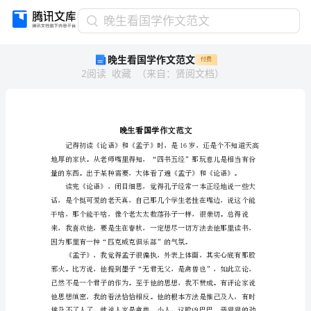
晚
晚生看国学作文范文
生
晚生看国学作文范文
付费
看
2
阅读
收藏
（
来自
：
贤阅文档
）
国
学
作
文
范
文
晚