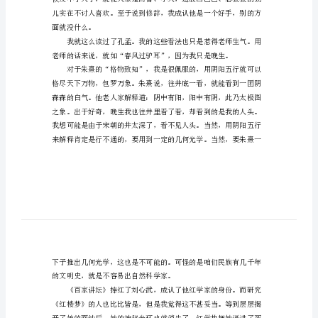
生
看
国
学
作
文
范
文
记
得
初
读
面就没什么。