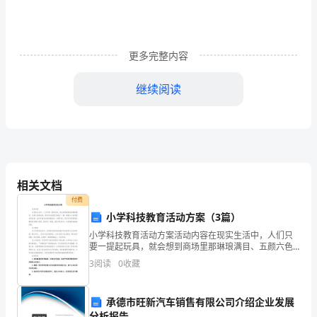
好！
我
更多完整内容
是，
首
继续阅读
先
亲爱的院长先生/女士：
在
此
向
相关文档
付费
你
小学科技教育活动方案（3篇）
们
的推移，我逐渐意识到我们所面临的挑战和困境。
小学科技教育活动方案活动内容在现实生活中，人们只
要一提起玩具，就会想到商场里那琳琅满目、五颜六色
致
的玩具。很多学生家里已堆放了一箱一箱的从小玩到现
3
阅读
0
收藏
在的玩具，他们对很多玩具如数家珍，见惯不怪，而对
爷爷奶奶
以
承德市旺新汽车销售有限公司介绍企业发展
最
分析报告