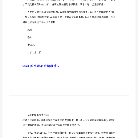
2024医生辞职申请报告1
医
生
尊敬的__院长：
辞
你们好！
职
申
请
报
告
诚请你们谅解！
2024
医
生
辞
职