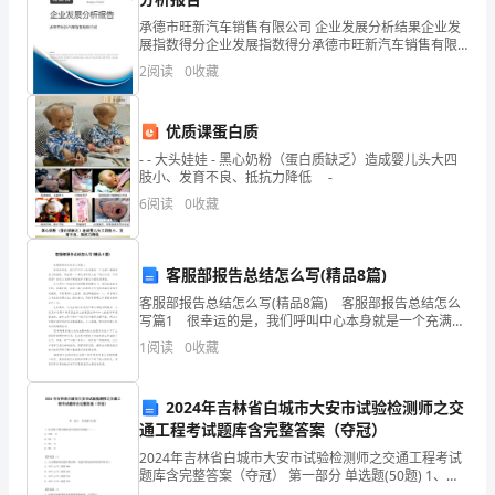
诚
承德市旺新汽车销售有限公司 企业发展分析结果企业发
展指数得分企业发展指数得分承德市旺新汽车销售有限
向于被动。
挚
公司综合得分说明：企业发展指数根据企业规模、企业
2
阅读
0
收藏
创新、企业风险、企业活力四个维度对企业发展情况进
行评
的
优质课蛋白质
问
- - 大头娃娃 - 黑心奶粉（蛋白质缺乏）造成婴儿头大四
肢小、发育不良、抵抗力降低 -
候！
能够在健康教育和预防领域产生更大的影响。
6
阅读
0
收藏
祝
你
客服部报告总结怎么写(精品8篇)
们
客服部报告总结怎么写(精品8篇) 客服部报告总结怎么
写篇1 很幸运的是，我们呼叫中心本身就是一个充满了
工
激情和活力的团队，而且每一个身处其中的人在“逆水行
1
阅读
0
收藏
舟，不进则退”的动力支持中积极地参予着这个
作
2024年吉林省白城市大安市试验检测师之交
顺
通工程考试题库含完整答案（夺冠）
您及时处理我提交的辞职申请。
心！
2024年吉林省白城市大安市试验检测师之交通工程考试
题库含完整答案（夺冠） 第一部分 单选题(50题) 1、标
志板下缘至路面净空高度允许偏差（ ）。