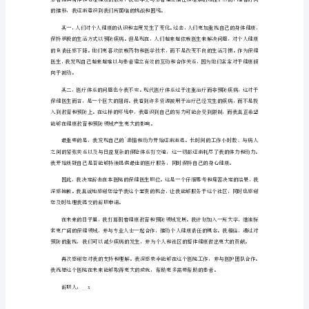
申
请
间后让所有关注它的人为之叹服。
报
此致
告
敬礼！
1
尊
申请人：
敬
__年__月__日
的
__
2024医生辞职申请报告2
院
长：
你
们