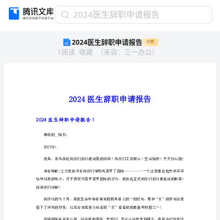
2024
2024医生辞职申请报告
医
2024医生辞职申请报告
付费
生
1
阅读
收藏
（
来自
：
三一办公
）
辞
职
申
请
报
告
2024