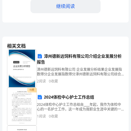
继续阅读
天
文
学
发
,
相关文档
展
漳州德新远饲料有限公司介绍企业发展分析
迅
报告
速，
漳州德新远饲料有限公司 企业发展分析结果企业发展指
数得分企业发展指数得分漳州德新远饲料有限公司综合
已
得分说明：企业发展指数根据企业规模、企业创新、企
2
阅读
0
收藏
业风险、企业活力四个维度对企业发展情况进行评价。
该企
经
“;
付费
2024体检中心护士工作总结
取
2024体检中心护士工作总结自____年起，我作为体检中
得
心的一名护士工作，这一年成为我职业生涯中关键的一
年。通过这篇总结，我将回顾去年的工作情况、挑战和
1
阅读
0
收藏
收获，并提出未来改进的建议。一、工作情况去年，体
了