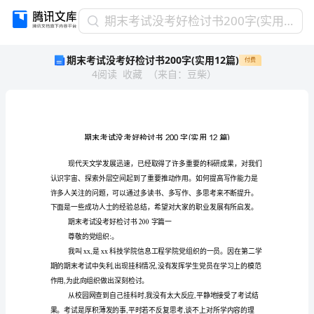
期
期末考试没考好检讨书200字(实用12篇)
末
期末考试没考好检讨书200字(实用12篇)
付费
考
4
阅读
收藏
（
来自
：
豆柴
）
试
没
考
好
检
讨
书