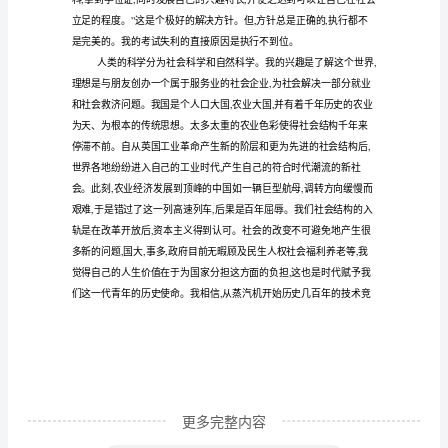
,
考
好
检
!”
讨
书
还不怎么光彩。
200
字
,,
(实
用
12
篇)
现
更多完整内容
代