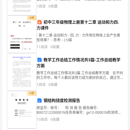
识
,
拜访客户前，都会花时间来考虑如何跟客户说第一句
1
阅读
0
收藏
话。因为第一印象非常关键，而且会决定以后的印
宇
付费
宙、
初中三年级物理上册第十二章 运动和力四.
力课件
探
- 第十二章 运动和力 - 四. 力 - 力作用在物体上会产生哪
些效果？ - 思考: - (1)磁
索
11
阅读
0
收藏
外
教学工作总结工作情况共3篇-工作总结教学
层
方面
空
教学工作总结工作情况共3篇 工作总结教学方面 在平时
的工作中，每个人都应该努力成为更好的自己，通过写
间
总结可以解决大部分的问题，那么相关的工作总结该如
1
阅读
0
收藏
何写呢？下面是我编写的教学工作总结工作情况共3篇
起
付费
钢结构挠度检测报告
到
质监号：帐号： 检 测 报 告 报告编号:
了
B007212200001b任务单编号：gx12-00001b检测项
目：钢结构网架挠度值检测委托单
15
阅读
0
收藏
重