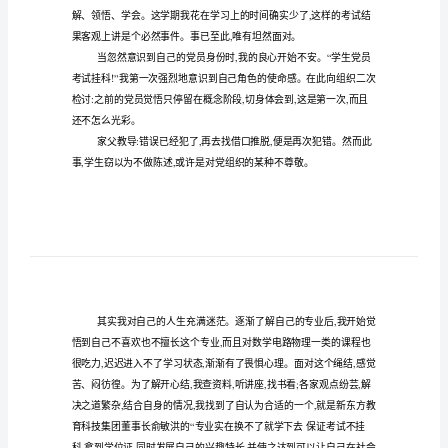
200
字
(实
200
期末
用
:
尊敬的党组织。
12
xx,xx
篇)
,,
期
,
作用为此向组织做出深刻检讨。
末
考
试
没