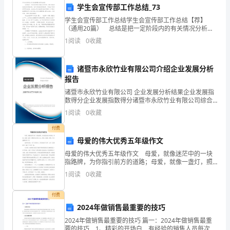
许
学生会宣传部工作总结_73
多
学生会宣传部工作总结学生会宣传部工作总结【荐】
（通用20篇） 总结是把一定阶段内的有关情况分析研
重
究，做出有指导性结论的书面材料，它可以使我们更有
1
阅读
0
收藏
效率，不妨坐下来好好写写总结吧。总结怎么写才能发
要
挥它
诸暨市永欣竹业有限公司介绍企业发展分析
的
报告
科
诸暨市永欣竹业有限公司 企业发展分析结果企业发展指
数得分企业发展指数得分诸暨市永欣竹业有限公司综合
研
得分说明：企业发展指数根据企业规模、企业创新、企
,
1
阅读
0
收藏
业风险、企业活力四个维度对企业发展情况进行评价。
成
该企
付费
母爱的伟大优秀五年级作文
果，
,,
母爱的伟大优秀五年级作文 母爱，就像迷茫中的一块
对
指路牌，为你指引前方的道路；母爱，就像一盏灯，照
亮你应走的人生；母爱，就像一杯茶，可以温暖你的心
,
1
阅读
0
收藏
我
灵。 我的母亲是一位平凡的妇女，但是在她平凡的一
生
们
付费
2024年做销售最重要的技巧
认
2024年做销售最重要的技巧 篇一：2024年做销售最重
要的技巧 1、精彩的开场白 有经验的销售人员每次在