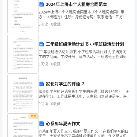
挑
2024年上海市个人租房合同范本
战
2024年上海市个人租房合同范本《个人租房合同》甲
方：（出租方）住所：身份证号码：联系电话：乙方：
与
（承租方）住所：身份证号码：联系电话：鉴于甲方是
4.质量培训与提升
5
阅读
0
收藏
上海市的合法房屋所有者，愿意将其房屋租给乙方使
用；乙方
机
遇
三年级班级活动计划书 小学班级活动计划
[三年级班级活动计划书]小学班级活动计划 为了拓宽同
的
学的学问面，学校开展了读书活动，三班级班主任如何
制定活动方案?下面是我收集整理关于三班级班级活动方
5
阅读
0
收藏
一
案的资料，盼望大家喜爱。 三班
团队的凝聚力和执行力。
年。
5.技术质量创新与推广
家长对学生的评语_2
在
家长对学生的评语家长对学生的评语（精选180句） 无
这
论在学习、工作或是生活中，大家都用到过评语吧，评
语能激励被评价对象向更高的目标前进，实现在原有基
0
阅读
0
收藏
础上的飞跃。你会写评语吗？以下是小编整理的家长对
一
付费
年
心系那年夏天作文
里，
工作效率和质量管理水平。
心系那年夏天作文 心系那年夏天作文 在我们平凡的日
常里，大家总免不了要接触或使用作文吧，作文是人们