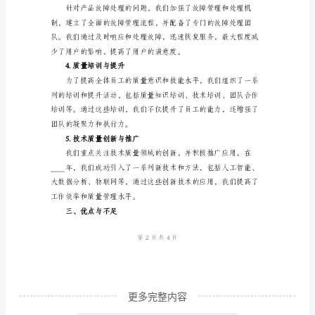
工
作
总
2.产品技术质量的提升
结
一、
工
作
背
景
与
目
标
更多完整内容