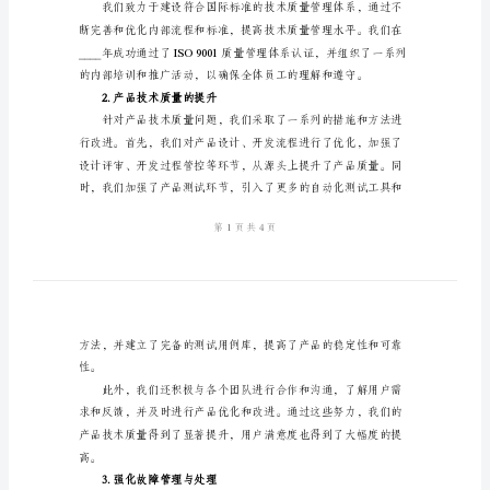
作
总
额。
结
2024
年
目标的实现。
技
二、工作成果与进展
术
质
量
下是我们在各个方面取得的成果：
部
1.技术质量管理体系建设
年
终