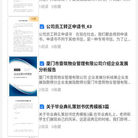
我
以书面形式表情达意的言语活动。那么问题来了，到底
三、优点与不足
1
阅读
0
收藏
应如何写一篇优秀的作文呢？以下是精心的心系那年夏
们
天
付费
的
公司员工转正申请书_63
公司员工转正申请书 在现在社会，我们都会用到申请
工
书，申请书不同于其他书信，是一种专用书信。为了让
您在写申请书中更加简单方便，下面是小编为大家整理
作
1
阅读
0
收藏
的公司员工转正申请书，欢迎阅读与收藏。公司员工转
正
目
厦门市壹筑物业管理有限公司介绍企业发展
标
分析报告
厦门市壹筑物业管理有限公司 企业发展分析结果企业发
是
展指数得分企业发展指数得分厦门市壹筑物业管理有限
公司综合得分说明：企业发展指数根据企业规模、企业
提
2
阅读
0
收藏
创新、企业风险、企业活力四个维度对企业发展情况进
行评
高
关于毕业典礼策划书优秀模板3篇
公
关于毕业典礼策划书优秀模板3篇 在毕业典礼上，老师和
学生们展现自己的风采，这是说再见的时候，我们即将
司
离开生活里几年的校园，关于毕业典礼，你知道怎么制
2
阅读
0
收藏
定相关的策划书吗？以下是小编和大家分享的关于毕
产