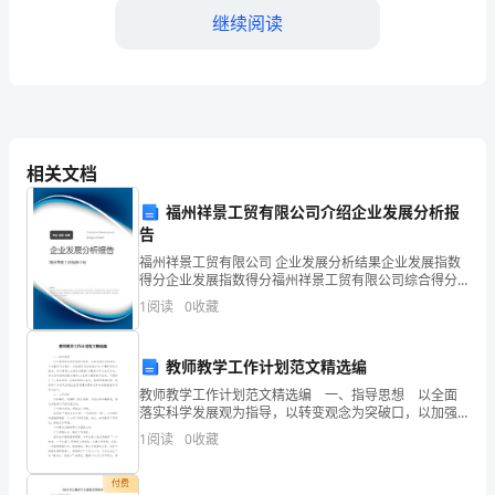
____
继续阅读
年，
是
技
术
性。
相关文档
质
福州祥景工贸有限公司介绍企业发展分析报
量
告
福州祥景工贸有限公司 企业发展分析结果企业发展指数
部
得分企业发展指数得分福州祥景工贸有限公司综合得分
说明：企业发展指数根据企业规模、企业创新、企业风
迎
1
阅读
0
收藏
险、企业活力四个维度对企业发展情况进行评价。该企
高。
业的
来
3.强化故障管理与处理
教师教学工作计划范文精选编
的
教师教学工作计划范文精选编 一、指导思想 以全面
落实科学发展观为指导，以转变观念为突破口，以加强
充
学习为根本，加速提升岗位技能水平;以遵章守纪为重
1
阅读
0
收藏
点，努力确保人生安全无隐患;以勤奋工作为主攻方向，
满
付费