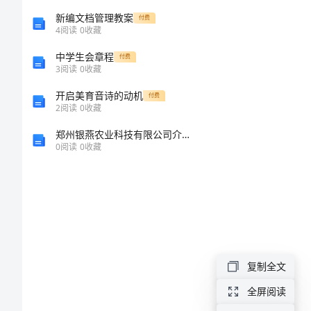
设
新编文档管理教案
付费
4
阅读
0
收藏
工
中学生会章程
程
付费
3
阅读
0
收藏
承
：
开启美育音诗的动机
付费
包
2
阅读
0
收藏
年月日
合
郑州银燕农业科技有限公司介绍企业发展分析报告
0
阅读
0
收藏
同
的
为依据。
建
设
：
工
复制全文
程
全屏阅读
承