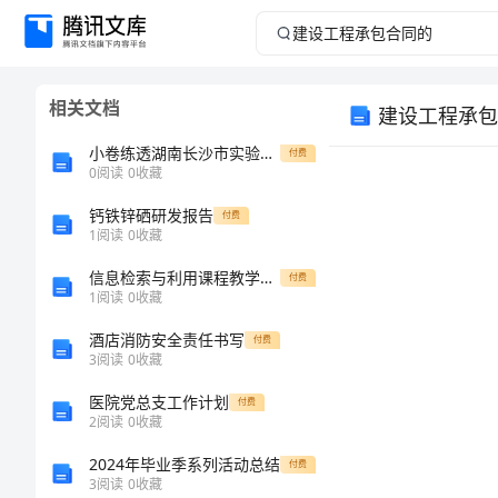
建
设
相关文档
建设工程承包
工
小卷练透湖南长沙市实验中学数学七年级上册期中综合测评难点解析试题（含答案解析）
付费
程
0
阅读
0
收藏
钙铁锌硒研发报告
承
付费
1
阅读
0
收藏
包
信息检索与利用课程教学大纲(共12页)
付费
1
阅读
0
收藏
合
酒店消防安全责任书写
付费
3
阅读
0
收藏
同
医院党总支工作计划
付费
的
2
阅读
0
收藏
：
2024年毕业季系列活动总结
付费
建
：
3
阅读
0
收藏