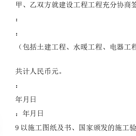
（包括土建工程、水暖工程、电器工程）：共计平方米。
共计人民币元。
：年月日
9以施工图纸及书、国家颁发的施工验收标准和质量检验标准
（1）甲方因自己原因延付工程价款时，每
额‰计算违约金。
（2）乙方未按合同规定的时间竣工，每逾