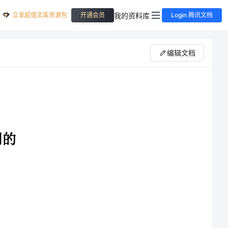
立享超值文库资源包
我的资料库
开通会员
Login 腾讯文档
编辑文档