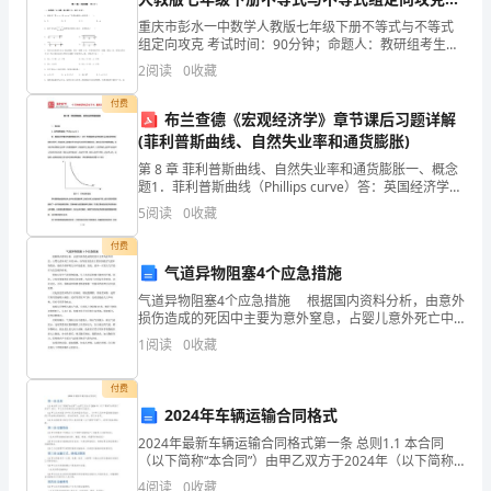
需
卷（附答案详解）
重庆市彭水一中数学人教版七年级下册不等式与不等式
组定向攻克 考试时间：90分钟；命题人：教研组考生注
求，
意：1、本卷分第I卷（选择题）和第Ⅱ卷（非选择题）两
2
阅读
0
收藏
部分，满分100分，考试时间90分钟2、答卷前，
我
上同意缔约，按合同施工。
付费
布兰查德《宏观经济学》章节课后习题详解
为
(菲利普斯曲线、自然失业率和通货膨胀)
大
第 8 章 菲利普斯曲线、自然失业率和通货膨胀一、概念
题1．菲利普斯曲线（Phillips curve）答：英国经济学家
家
菲利普斯根据 1861～1957 年英国的失业率和货币工资
5
阅读
0
收藏
变动率的经验统计资料，
准
付费
气道异物阻塞4个应急措施
(二)合同金额
备
气道异物阻塞4个应急措施 根据国内资料分析，由意外
了
损伤造成的死因中主要为意外窒息，占婴儿意外死亡中
的90%，而导致窒息的主要原因就是气道异物阻塞，使
1
阅读
0
收藏
孩子的呼吸完全不能进展。因此，意外一旦发生几乎没
《模
付费
板
2024年车辆运输合同格式
工
2024年最新车辆运输合同格式第一条 总则1.1 本合同
（以下简称“本合同”）由甲乙双方于2024年（以下简称
程
“合同签订年份”）签订，甲乙双方均具有完全民事行为能
4
阅读
0
收藏