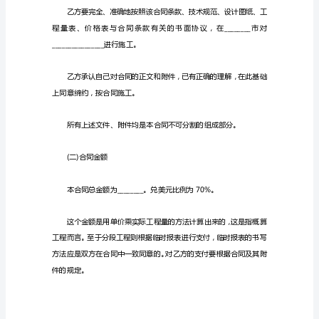
合
同
国籍：________(国家)
范
本
总部：________(国)________市
的
准
备
应
该
要
提
前
进