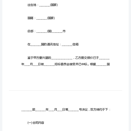
模
板
进行阅读，希望能够帮助到大家。
工
本合同经下述双方签署：
程
承
包
合
同
范
本
对
出生地：________(国家)
于