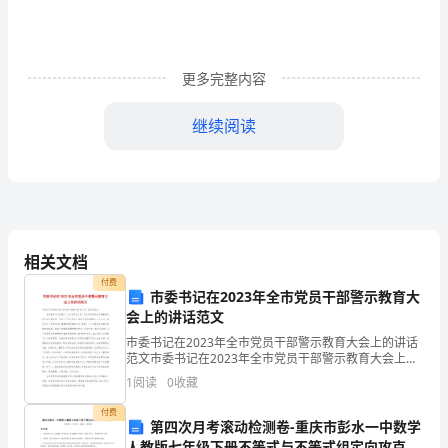
行，
这
样
更多完整内容
的
继续阅读
话
才
能
(一)合同内容
够
相关文档
满
付费
市委书记在2023年全市党员干部警示教育大
会上的讲话范文
足
市委书记在2023年全市党员干部警示教育大会上的讲话
大
范文市委书记在2023年全市党员干部警示教育大会上的
讲话范文 作风建立永久在路上，永久没有休止符。自全
1
阅读
0
收藏
家
市思想作风纪律整顿专项工作开展以来，全
________________进行施工。
付费
的
第四次月考滚动检测卷-重庆市彭水一中数学
人教版七年级下册不等式与不等式组定向攻克试