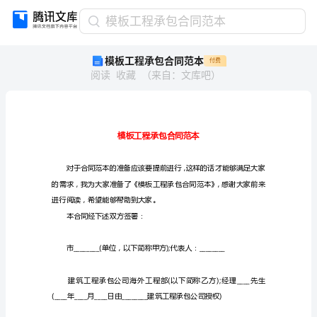
模
模板工程承包合同范本
板
模板工程承包合同范本
付费
工
阅读
收藏
（
来自
：
文库吧
）
程
承
包
合
同
范
本