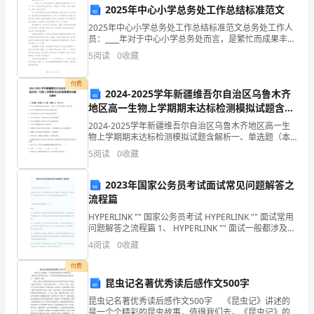
一
2025年中心小学总务处工作总结标准范文
项
会参加。主要包括：
2025年中心小学总务处工作总结标准范文总务处工作人
员：____年对于中心小学总务处而言，是繁忙而成果丰硕
旨
的一年。在这一年中，我们秉承学校指导原则，严格执
5
阅读
0
收藏
行工作职责，经过不懈努力，实现了多项工作目标。
在
付费
2024-2025学年新疆维吾尔自治区乌鲁木齐
引
地区高一生物上学期期末达标检测模拟试题含解
和经验。
析
进
2024-2025学年新疆维吾尔自治区乌鲁木齐地区高一生
物上学期期末达标检测模拟试题含解析一、单选题（本
国
题共10小题，每题3分，共30分）1、风干种子的萌发需
5
阅读
0
收藏
要水分等条件。下列关于风干种子的叙述，错误
内
2023年国家公务员考试面试常见问题解答之
成果，从而互相学习、互相启发。
外
流程篇
HYPERLINK "" 国家公务员考试 HYPERLINK "" 面试常用
集体互动
优
问题解答之流程篇 1、 HYPERLINK "" 面试一般都涉及哪
几种环节、环节？ 【答】从大旳方面讲，可以分为抽签
秀
4
阅读
0
收藏
拟定顺
付费
教
昆虫记名著优秀读后感作文500字
育
昆虫记名著优秀读后感作文500字 《昆虫记》讲述的
是一个个精彩的昆虫故事，值得我们去。《昆虫记》的