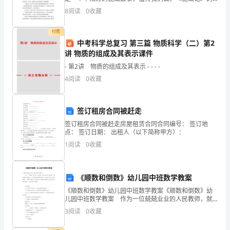
专
作者是法布尔。下面是为你带来的昆虫记读后感500字，
活动效果
8
阅读
0
收藏
一起来看一看吧。 最近，我读了法国著名的昆
家，
付费
为
中考科学总复习 第三篇 物质科学（二）第2
讲 物质的组成及其表示课件
广
- 第2讲 物质的组成及其表示 - - - -
大
4
阅读
0
收藏
教
签订租房合同被赶走
师
签订租房合同被赶走房屋租赁合同合同编号： 签订地
提
点： 签订日期： 出租人（以下简称甲方）：
1
阅读
0
收藏
供
学
《顺数和倒数》幼儿园中班数学教案
习
《顺数和倒数》幼儿园中班数学教案《顺数和倒数》幼
儿园中班数学教案 作为一位兢兢业业的人民教师，就
交
有可能用到教案，教案是教学蓝图，可以有效提高教学
3
阅读
0
收藏
效率。我们应该怎么写教案呢？下面是小编为大家收集
流
的《