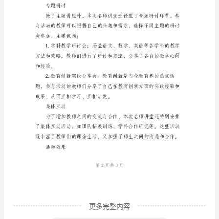
总
结
范
本
活
动
总
结
____
年
名
师
更多完整内容