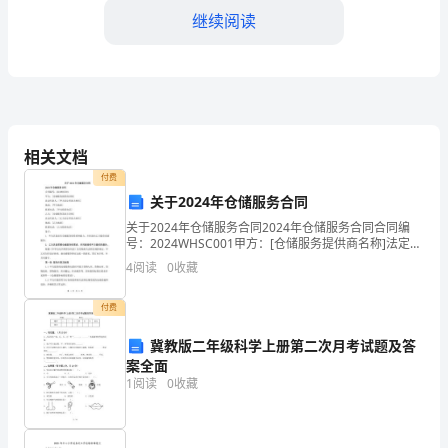
讲
继续阅读
堂
活
动
概
泛关注和认可。
相关文档
述
付费
关于2024年仓储服务合同
____
关于2024年仓储服务合同2024年仓储服务合同合同编
年
号：2024WHSC001甲方：[仓储服务提供商名称]法定代
表人：[甲方法定代表人姓名]地址：[甲方地址]联系电
4
阅读
0
收藏
名
话：[甲方联系电话]乙方：[仓储服
师
付费
作有着积极的指导作用。
讲
冀教版二年级科学上册第二次月考试题及答
案全面
专题研讨
堂
1
阅读
0
收藏
是