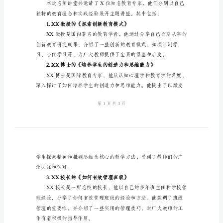
结
活动概述
范
本
2024
年
活动安排
名
师
讲
堂
的
主题讲座
活
动