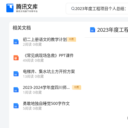
2023
年
相关文档
2023年度
度
初二上册语文的教学计划
付费
工
2
阅读
0
收藏
程
《常见病现场急救》PPT课件
49
阅读
0
收藏
项
电梯井、集水坑土方开挖方案
13
阅读
0
收藏
目
2023-2024学年度四川师范大学附属第一实验中学数学七年级上册第四单元几何图形初步达标测试试卷（附答案详解）
付费
1
阅读
0
收藏
个
勇敢地独自睡觉500字作文
人
5
阅读
0
收藏
总