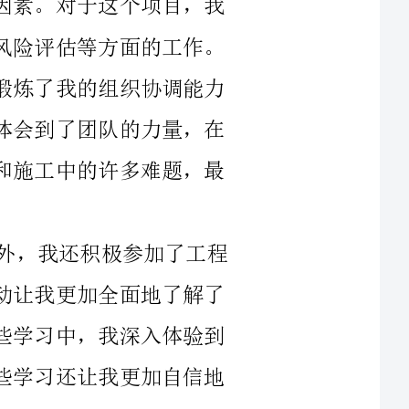
以及团队合作能力。在这个项目中，我深刻体会到了团队的力量，在
不断地讨论与交流中，我们成功解决了设计和施工中的许多难题，最
除了参与设计和施工这样的具体工作以外，我还积极参加了工程
项目的学术会议和业务培训等活动。这些活动让我更加全面地了解了
工业领域的最新发展趋势和技术特点。在这些学习中，我深入体验到
了工程项目中不断学习和创新的重要性，这些学习还让我更加自信地
另一个重要的项目是某政府部门新建楼宇的设计和施工。这个项
目对于我来说更具有挑战性，因为这个项目规模巨大，涉及的技术难
题也相对更多。在这个项目中，我作为项目组的一员，主要负责参与
建筑设计和装修工作的管理和监督，同时也要协调设计和施工中的关