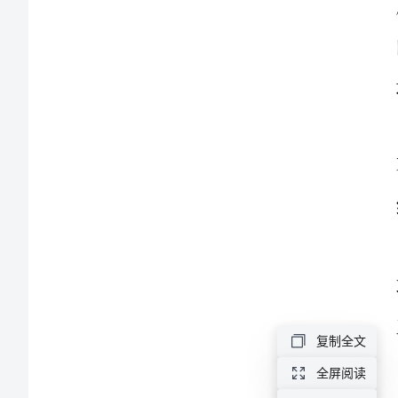
结：
我
的
心
路
历
程
2023
年
复制全文
度
全屏阅读