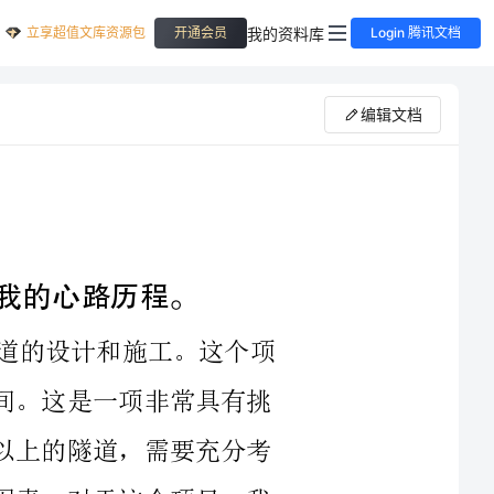
立享超值文库资源包
我的资料库
开通会员
Login 腾讯文档
编辑文档
我参与的第一个工程项目是一个新型隧道的设计和施工。这个项
目从开始到结束一共花了我们团队两年的时间。这是一项非常具有挑
战性的工程项目，因为这是一座长达3公里以上的隧道，需要充分考
虑地质条件、安全系数、排水设计等多方面因素。对于这个项目，我
的主要工作是参与隧道设计、数据采集以及风险评估等方面的工作。
这个项目不仅考验了我的专业技能，同时也锻炼了我的组织协调能力