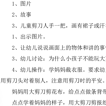
1、出示图片。
2、让幼儿说说画面上的物体和讲的事情。
3、幼儿讨论：为什么小孩子不能玩大剪刀？
4、幼儿操作：学妈妈裁衣服。要求幼儿沿
用剪刀头对着别人，注意用剪刀时的平安。
妈妈用大剪刀剪花布，给点点做条背带裤。
点点学着妈妈的样子，用大剪刀剪报纸。“哎哟！”点点的小
手被大剪刀咬了一口，流血了。
妈妈给点点包扎好伤口，还对点点说：“不玩大剪刀，要用妈
妈给你的平安小剪刀。”
点点用平安小剪刀剪彩色纸，剪了一朵漂亮的窗花。