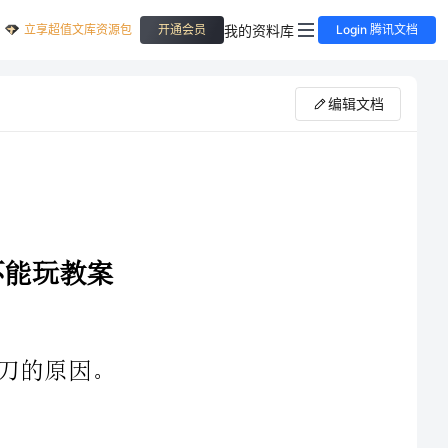
立享超值文库资源包
我的资料库
开通会员
Login 腾讯文档
编辑文档