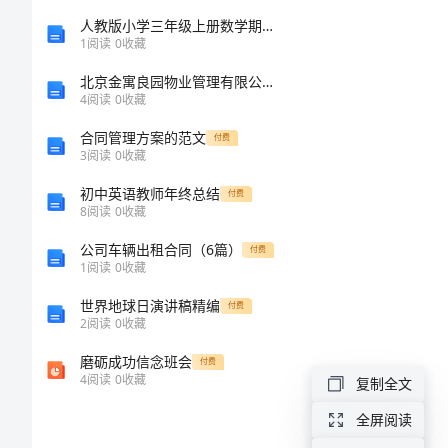
不
人教版小学三年级上册数学期末测试卷及参考答案（夺分金卷）
1
阅读
0
收藏
能
北京金寓良园物业管理有限公司介绍企业发展分析报告
4
阅读
0
收藏
玩
合同管理方案的范文
付费
3
阅读
0
收藏
教
初中英语教师年终总结
付费
案
8
阅读
0
收藏
公司车辆出租合同（6篇）
付费
幼
1
阅读
0
收藏
儿
世界地球日演讲稿精编
付费
园
2
阅读
0
收藏
托
磨砺成功信念班会
付费
4
阅读
0
收藏
复制全文
班
全屏阅读
语