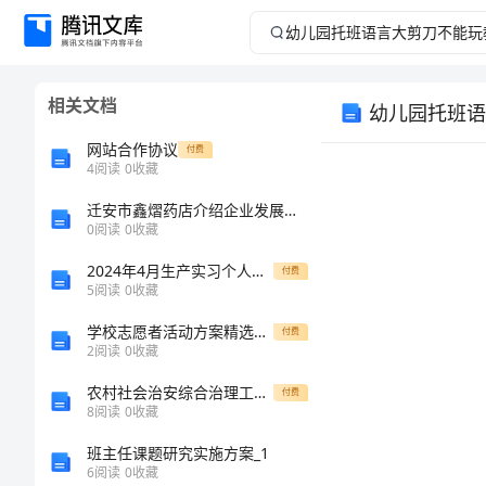
幼
儿
相关文档
幼儿园托班语
园
网站合作协议
付费
托
4
阅读
0
收藏
迁安市鑫熠药店介绍企业发展分析报告
班
0
阅读
0
收藏
语
2024年4月生产实习个人工作总结范文
付费
5
阅读
0
收藏
言
学校志愿者活动方案精选实施方案
付费
2
阅读
0
收藏
大
1、
农村社会治安综合治理工作汇报
付费
剪
8
阅读
0
收藏
2、
班主任课题研究实施方案_1
刀
6
阅读
0
收藏