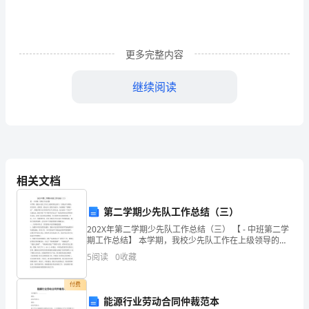
与
广
更多完整内容
电
工
继续阅读
程
B.本机关负责人
管
C.上级机关负责人
理
D.行业机关负责人
相关文档
与
实
A.1／10
第二学期少先队工作总结（三）
务》
202X年第二学期少先队工作总结（三） 【 - 中班第二学
B.1/20
期工作总结】 本学期，我校少先队工作在上级领导的支
持下，以奥运年为契机，更以爱党、爱祖国、爱社会主
自
5
阅读
0
收藏
C.1／100
义教育为重点，全面推进“雏鹰行动”，积极开展
我
付费
D.1/200
检
能源行业劳动合同仲裁范本