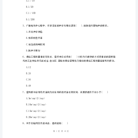
检
D.控制系统
测
附
A.用户口功能
答
B.业务口功能
案
C.传送功能
D.系统管理功能
一
级
建
批准。
造
A.本部门负责人
师
1
18
第页共页
《通
信