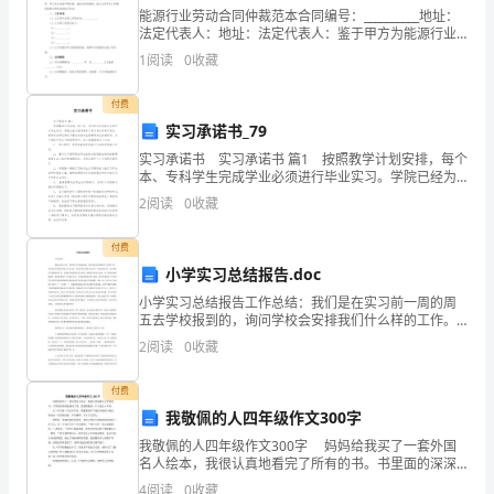
能源行业劳动合同仲裁范本合同编号：__________地址：
测
法定代表人：地址：法定代表人：鉴于甲方为能源行业
A.没有声学缺陷
的知名企业，乙方愿意加入甲方从事相关工作，甲乙双
1
阅读
0
收藏
附
方本着平等自愿、诚实守信的原则，就乙方在甲方
B.频率特性平直
答
付费
实习承诺书_79
C.适当的混响时间
案
实习承诺书 实习承诺书 篇1 按照教学计划安排，每个
D.隔声效果好
本、专科学生完成学业必须进行毕业实习。学院已经为
考
我们联系了实习单位和实习岗位，辅导员老师已将实习
2
阅读
0
收藏
要求及相关注意事项传达全班同学，为了保证毕业实
试
付费
须
小学实习总结报告.doc
A.12
知：
小学实习总结报告工作总结：我们是在实习前一周的周
五去学校报到的，询问学校会安排我们什么样的工作。
B.24
1.
接待我们的是教导处的主任任老师。她安排许阳和我分
2
阅读
0
收藏
别负责三年级和四年级，由年级组长安排我们
C.36
考
付费
D.48
试
我敬佩的人四年级作文300字
我敬佩的人四年级作文300字 妈妈给我买了一套外国
时
名人绘本，我很认真地看完了所有的书。书里面的深深
地感动了我。我最敬佩的一个人是达·芬奇。 达·芬奇是
A.5m<sup>2</sup>
4
阅读
0
收藏