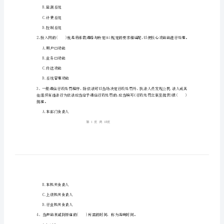
工
程
管
理
姓名:_________
与
考号:_________
实
务》
自
A.管理系统
我
B.监测系统
C.计费系统