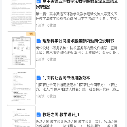
动、
高中英语五环教学法教学经验交流文章范文
[修改版]
认
第一篇：高中英语五环教学法教学经验交流文章范文五
环教学法教学经验与心得 名山中学 杨晓华 近期，学校组
真
织教师参加了“五环教学法”的教学改革。大家见证了“五
1
阅读
0
收藏
环教学法”在教学过程中的重要性，并体验每个环节
细
付费
致
理想科学公司技术服务部内勤岗位说明书
岗位说明书职务名称：技术服务部内勤文件编号：直属
地
上级：技术服务部经理版 本 号：工资级别：页 码：职务
编号：所属部门：技术服务部岗位目的：处理部门内部
2
阅读
0
收藏
履
事务直接管理人数：职务位置：
行
门面转让合同书通用版范本
职
门面转让合同书通用版范本门面转让合同甲方：（转让
责，
方）法人/个体户/自然人姓名：统一社会信用代码（身份
证号码）：注册地址：联系电话：乙方：（受让方）法
4
阅读
0
收藏
人/个体户/自然人姓名：统一社会信用代码（身份证号码
努
力
牧场之国 教学设计_1
提
牧场之国 教学设计牧场之国 教学设计 篇1：牧场之国
的教学设计 一、谈话导入 １、板书课题。 看了课