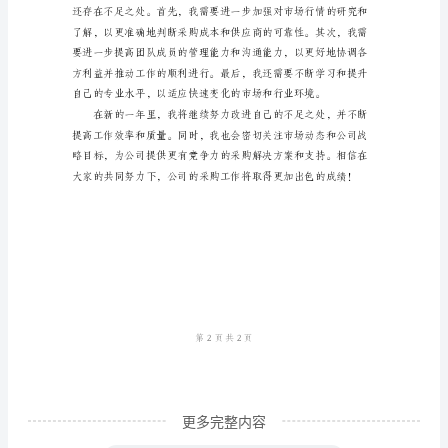
供货。
工
作
总
结
2024
年，
我
担
任
公
司
采
更多完整内容