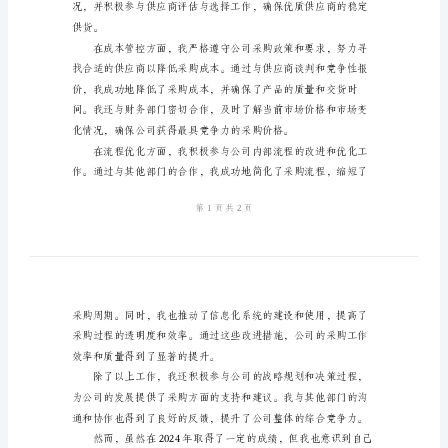
作
方面取得了一定的成绩。
总
结
2024
年
公
队整体素质。
司
采
购
部
经
理