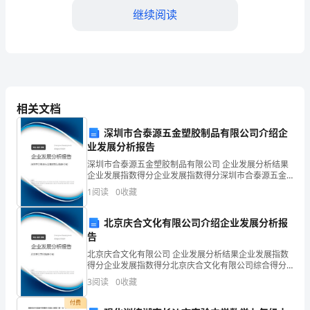
继续阅读
个
人
生
命
相关文档
财
深圳市合泰源五金塑胶制品有限公司介绍企
产
业发展分析报告
安
深圳市合泰源五金塑胶制品有限公司 企业发展分析结果
意识。
企业发展指数得分企业发展指数得分深圳市合泰源五金
全
塑胶制品有限公司综合得分说明：企业发展指数根据企
1
阅读
0
收藏
业规模、企业创新、企业风险、企业活力四个维度对企
三、活动时间和地点
的
业发
北京庆合文化有限公司介绍企业发展分析报
重
告
北京庆合文化有限公司 企业发展分析结果企业发展指数
间。
要
得分企业发展指数得分北京庆合文化有限公司综合得分
说明：企业发展指数根据企业规模、企业创新、企业风
工
3
阅读
0
收藏
险、企业活力四个维度对企业发展情况进行评价。该企
业的
作，
付费