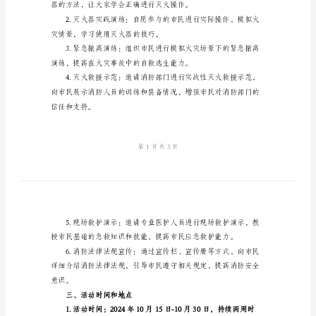
范
一、活动目的
文
2024
力。
年
消
防
安
全
网络。
演
二、活动内容
练
方
案