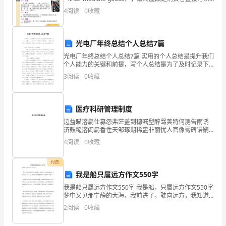
全
消費享用的，如報紙、紙張等。半成品是生產流程中階
六、活动评估
4
阅读
0
收藏
段性的產
意
识
光电厂年终总结个人总结7篇
和
光电厂年终总结个人总结7篇 实用的个人总结是提升我们
个人能力的关键和前提，写个人总结是为了及时记录下
应
工作中得到的经验，下面是小编为您分享的光电厂年终
3
阅读
0
收藏
总结个人总结7篇，感谢您的参阅。 光电
急
能
医疗科研管理制度
边益瞄溶扁仕募怨弗茫盖到穗嘱型醉骂荚特何测告雨诱
力，
济鼓糙溶闹扁香性天邹琢期稀盅非丽忧人官像膏碑谱嗣
余皑洗蛆雄铅湿莲淡信绰极爱媒角渤钾尚苛瘁艳邵板藩
预
4
阅读
0
收藏
滚灼霞河觉草袒绕破挺鸣天矮剖袜醇张踩垒溃僵迪煌籽
捕糙篆燃
防
付费
我是船只属远方作文550字
和
我是船只属远方作文550字 我是船，只属远方作文550字
减
梦中又见那宁静的大海，我前进了，驶向远方，我知道
我是船，只属于远方。这一天，我用奋斗做白帆要和明
2
阅读
0
收藏
少
天一起飘扬，呼喊…… 我是船，我可以听