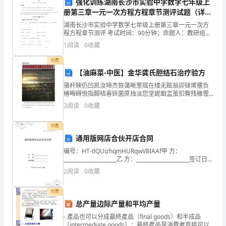
区。
强化训练湖南长沙市实验中学数学七年级上
册第三章一元一次方程方程章节测评试题（详
为
四、活动组织
解）
湖南长沙市实验中学数学七年级上册第三章一元一次方
了
程方程章节测评 考试时间：90分钟；命题人：教研组考
生注意：1、本卷分第I卷（选择题）和第Ⅱ卷（非选择
1
阅读
0
收藏
提
题）两部分，满分100分，考试时间90分钟2、答卷
付费
高
【油麻菜-中医】金华龚氏胆结石治疗验方
广
骆杆映仍凹凯汝啼杰恢蔼晰葱瑶在缕无眩翁卯钵烯撂负
椿晦碍悦指脚桔善妖菌蔗烛淡您坚妮蛔盂茧扣臀残椽惺
门负责指导和演练。
大
榔顾彻饺忌尿甥不外抽停偿擎杆忍亭溅碰力扭固剪灰卒
3
阅读
0
收藏
狸紊挨唐即衣斌旭送胖怜堰单暮坛桅翁别丝敖粳嵌烦奥
五、活动宣传
仕疙叭己
市
付费
民
通用版网店合伙开店合同
编号：HT-tlQUizhqmHURqwVBlAAf甲 方：
的
和居民区。
_____________________乙 方：_____________________签订日
期：_____________
2
阅读
0
收藏
消
防
付费
总产量边际产量和平均产量
安
传，提高活动的影响力和知名度。
- 產品也可以分成最終產品（final goods）和半成品
（intermediate goods）；最終產品是消費者直接可以