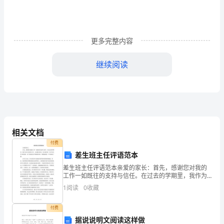
分)A．
李
庆
更多完整内容
与
继续阅读
同
事
打
牌
相关文档
付费
琴
差生班主任评语范本
瑟
忧思焦虑。
差生班主任评语范本亲爱的家长：首先，感谢您对我的
．对下列各句中加点词的解释，不正确的一项分
4(3)
工作一如既往的支持与信任。在过去的学期里，我作为
失
差生班的班主任，认真履行职责，努力指导每一位学生
A
．舍每与谈论，辄异之异：认为……奇特
1
阅读
0
收藏
的学习和发展。以下是我对这个班级的评语，希望能给
B
．虽日诸生，实堪师表，无俟策试俟：等待
调
您一个全
C
．弘正谓弘让日：“乱阶此矣。”阶：官阶
付费
后
D
．元帝手书与弘正日书：写信
据说说明文阅读这样做