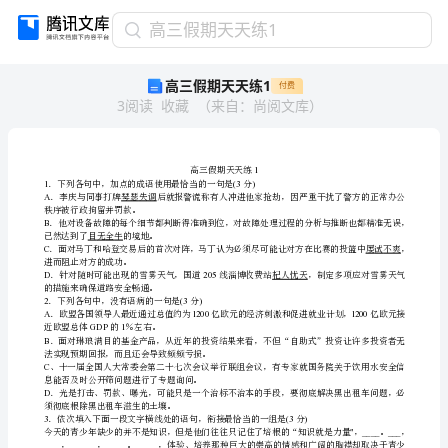
高
高三假期天天练1
三
高三假期天天练1
付费
假
3
阅读
收藏
（
来自
：
尚阅文库
）
期
天
天
高三假期天天练
1
练
．下列各句中，加点的成语使用最恰当的一句是分
1(3)
A
1
秩序被行政拘留并罚款。
B
高
已然达到了目无全牛的境地。
C
三
进而阻止对方的成功。
D205