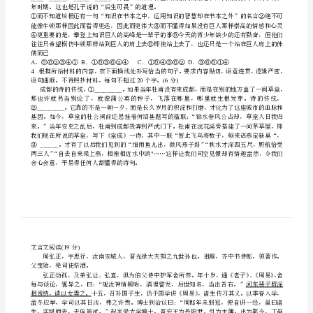
假
的措施来确保道路安全畅通。
．下列各句中，没有语病的一句是分
2(3)
期
天
GDP1
近欧盟总体的％左右。
B
天
法实现预期回报，而且还会导致频频亏损。
C
练
息能否及时公开筛问题进行了专题询问。
11．
D
须彻底根除黑出租车滋生的土壤。
下
列
____________________
各
年时期。这也是孔子说的“后生可畏”的道理。
句
中，
加
儒而已
ABCD
点
4
语句通顺。不得照抄材料，每句不超过个字。分
20(6)