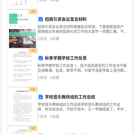
所有的设备，并且对使用RTPV2布署完整的网络
因
付费
严
招商引资会议发言材料
招商引资会议发言材料根据会议安排，下面我就县房产
重
管理局近年来的招商引资工作向大家作一简要汇报，不
妥之处，敬请各位批评指正。近年来，我局认真落实县
干
2
阅读
0
收藏
委、县政府的有关招商引资文件精神，切实把招商引资
工作摆上
扰
付费
秋季学期学校工作反思
了
秋季学期学校工作反思 1、班子成员商定的工作坚决不能
警
互相推诿、扯皮，职责不明、分管不清是导致上述问题
的一个原因；工作懒散，不求上进，觉悟不高，党性不
2
阅读
0
收藏
强是又一个原因；多年养成的恶习，老班子的一贯做法
方
付费
的
学校音乐教研组的工作总结
正
学校音乐教研组的工作总结学校音乐教研组的工作总
结 时光如流水，不知不觉中，又一学期结束了。半年
常
来，音乐教研组在学校领导及教导处的正确领导、全体
1
阅读
0
收藏
音乐教师的大力协作下，顺利完成了学期初的预定目
办
标，取得
付费