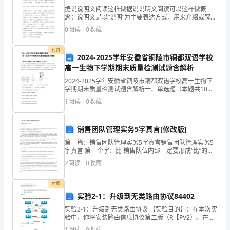
就
据说说明文阅读这样做据说说明文阅读可以这样做概
念：说明文是以“说明”为主要表达方式，用来介绍或解释
事物的状态、性质、构造、功用、制作方法、发展过程
报
0
阅读
0
收藏
以及内在事理的一种实用文体。以下就是小编整理的据
ABCD
．①②③②③④．④⑤⑥．①⑤⑥
说
警
．下列对原文有关内容的概括和分析，不正确的一项是分
6(3)
付费
A
2024-2025学年安徽省铜陵市铜都双语学校
谎
年幼时就已经亡故，周弘正兄弟被伯父抚养。
高一生物下学期期末质量检测试题含解析
B
称
2024-2025学年安徽省铜陵市铜都双语学校高一生物下
学期期末质量检测试题含解析一、单选题（本题共10小
题，每题3分，共30分）1、水分子之所以能从低浓度的
C
有
1
阅读
0
收藏
溶液中进入高浓度的溶液中，是因为存在渗透压
赞他的哥哥周弘正。
人
D
销售团队管理实务5字真言[修改版]
派人告知了梁元帝，梁元帝亲自写焦给周弘正。
冲
．翻译文中画横线的句子。分
7(10)
第一篇：销售团队管理实务5字真言销售团队管理实务5
字真言 第一个字：比 销售队伍内部一定要形成“比”的氛
进
围：落后的比先进的;业绩差的比业绩优秀的等等，只有
2
阅读
0
收藏
这样，整个队伍才能产生一股向前冲的动力，始终保
他
付费
家
实验2-1：升级到无类路由协议84402
抢
实验2-1：升级到无类路由协议 【实验目的】：在本次实
验中，你将安装路由信息协议第二版（R【PV2）。在完
劫，
成本次实验之后，你需要完成下列任务：连接到网络中
1
阅读
0
收藏