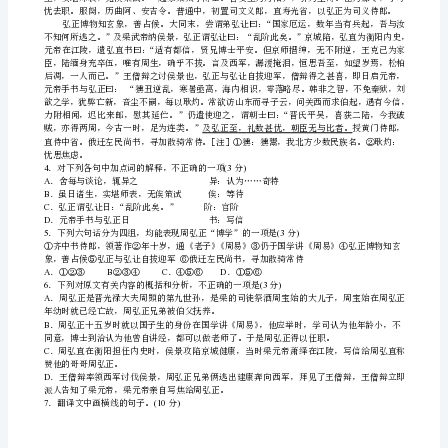
的
_________
成
_________
语
使
用
______
"
最
会心会意，平易得任何人都懂得的诗句。
恰
当
的
一
句
文言文阅读分
(19)
是
父宝始，梁司徒祭酒。
(3